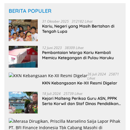
BERITA POPULER
31 Oktober 2025
312182 Lihat
Kariu, Negeri yang Masih Bertahan di
Tengah Lupa
12 Juni 2023
38309 Lihat
Pembantaian Warga Kariu Kembali
Memicu Ketegangan di Pulau Haruku
26 Juli 2024
25871
Lihat
KKN Kebangsaan Ke-XII Resmi Digelar
18 Juli 2024
25739 Lihat
Kejari Malteng Periksa Guru ASN, PPPK
Serta Korwil dan Staf Dinas Pendidikan
Terkait THR Tahun 2023 Capai 7,4 M