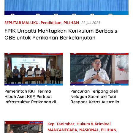
SEPUTAR MALUKU
,
Pendidikan
,
PILIHAN
23 Juli 2025
FPIK Unpatti Mantapkan Kurikulum Berbasis
OBE untuk Perikanan Berkelanjutan
Pemerintah KKT Terima
Pencurian Teripang oleh
Hibah Aset KKP, Perkuat
Nelayan Saumlaki Tuai
Infrastruktur Perikanan di
Respons Keras Australia
Wilayah 3T
Kep. Tanimbar
,
Hukum & Kriminal
,
MANCANEGARA
,
NASIONAL
,
PILIHAN
,