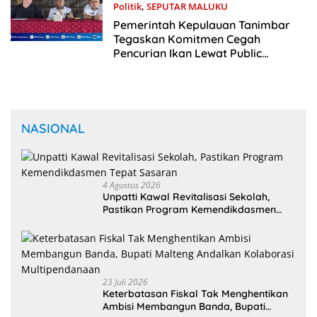
Politik
,
SEPUTAR MALUKU
4 Juni 2025
Pemerintah Kepulauan Tanimbar
Tegaskan Komitmen Cegah
Pencurian Ikan Lewat Public
Information Campaign 2025
NASIONAL
4 Agustus 2026
Unpatti Kawal Revitalisasi Sekolah,
Pastikan Program Kemendikdasmen
Tepat Sasaran
23 Juli 2026
Keterbatasan Fiskal Tak Menghentikan
Ambisi Membangun Banda, Bupati