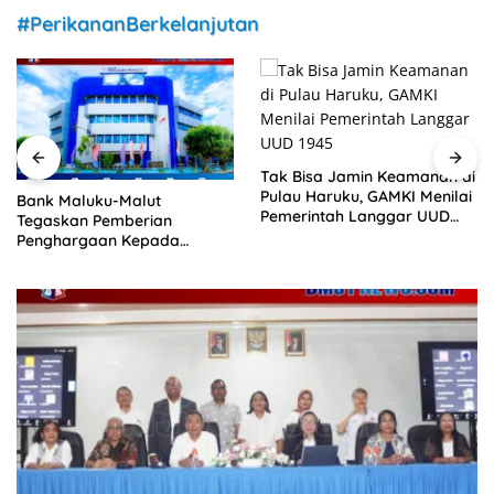
#PerikananBerkelanjutan
Tak Bisa Jamin Keamanan di
Peringati Hari Anak Nasional,
Pulau Haruku, GAMKI Menilai
Anak-Anak Negeri Kariu Tulis
Pemerintah Langgar UUD
Surat Cinta untuk Presiden
1945
Jokowi