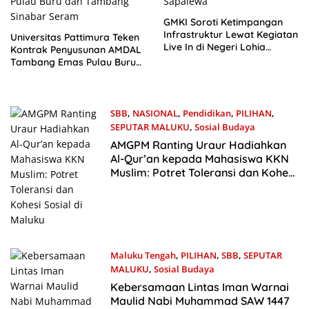
GMKI Soroti Ketimpangan
Infrastruktur Lewat Kegiatan
Universitas Pattimura Teken
Live In di Negeri Lohia
Kontrak Penyusunan AMDAL
Sapalewa
Tambang Emas Pulau Buru
dan Tambang Sinabar
Seram
SBB
,
NASIONAL
,
Pendidikan
,
PILIHAN
,
SEPUTAR MALUKU
,
Sosial Budaya
19 November 2025
AMGPM Ranting Uraur Hadiahkan
Al-Qur’an kepada Mahasiswa KKN
Muslim: Potret Toleransi dan Kohesi
Sosial di Maluku
Maluku Tengah
,
PILIHAN
,
SBB
,
SEPUTAR
MALUKU
,
Sosial Budaya
12 September 2025
Kebersamaan Lintas Iman Warnai
Maulid Nabi Muhammad SAW 1447