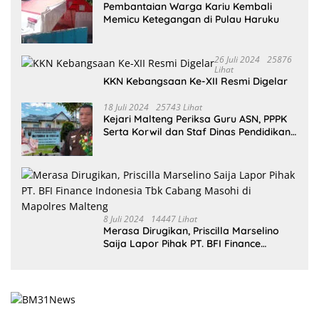
Pembantaian Warga Kariu Kembali
Memicu Ketegangan di Pulau Haruku
26 Juli 2024
25876
Lihat
KKN Kebangsaan Ke-XII Resmi Digelar
18 Juli 2024
25743 Lihat
Kejari Malteng Periksa Guru ASN, PPPK
Serta Korwil dan Staf Dinas Pendidikan
Terkait THR Tahun 2023 Capai 7,4 M
8 Juli 2024
14447 Lihat
Merasa Dirugikan, Priscilla Marselino
Saija Lapor Pihak PT. BFI Finance
Indonesia Tbk Cabang Masohi di
Mapolres Malteng