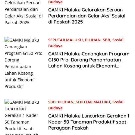
Budaya
28 April 2025
GAMKI Maluku Gelorakan Seruan
Perdamaian dan Gelar Aksi Sosial
di Paskah 2025
SEPUTAR MALUKU
,
PILIHAN
,
SBB
,
Sosial
Budaya
27 April 2025
GAMKI Maluku Canangkan Program
G150 Pro: Dorong Pemanfaatan
Lahan Kosong untuk Ekonomi
Produktif
SBB
,
PILIHAN
,
SEPUTAR MALUKU
,
Sosial
Budaya
26 April 2025
GAMKI Maluku Luncurkan Gerakan 1
Kader 50 Tanaman Produktif saat
Perayaan Paskah