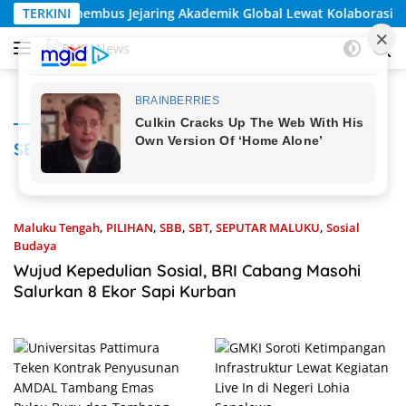
Langsung
aring Akademik Global Lewat Kolaborasi Diaspora Indonesia
TERKINI
ke
konten
SBB
Maluku Tengah
,
PILIHAN
,
SBB
,
SBT
,
SEPUTAR MALUKU
,
Sosial
Budaya
27 Mei 2026
Wujud Kepedulian Sosial, BRI Cabang Masohi
Salurkan 8 Ekor Sapi Kurban