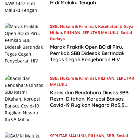
H di Maluku Tengah
SBB
,
Hukum & Kriminal
,
Kesehatan & Gaya
Hidup
,
PILIHAN
,
SEPUTAR MALUKU
,
Sosial
Budaya
3 Agustus 2025
Marak Praktik Open BO di Piru,
Pemkab SBB Didesak Bertindak
Tegas Cegah Penyebaran HIV
SBB
,
Hukum & Kriminal
,
PILIHAN
,
SEPUTAR
MALUKU
3 Mei 2025
Kadis dan Bendahara Dinsos SBB
Resmi Ditahan, Korupsi Bansos
Covid-19 Rugikan Negara Rp5,5
Miliar
SEPUTAR MALUKU
,
PILIHAN
,
SBB
,
Sosial