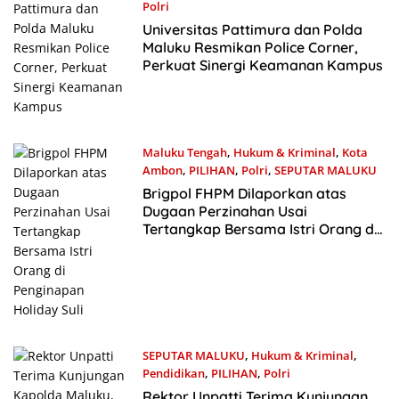
Polri
3 Maret 2026
Universitas Pattimura dan Polda
Maluku Resmikan Police Corner,
Perkuat Sinergi Keamanan Kampus
Maluku Tengah
,
Hukum & Kriminal
,
Kota
Ambon
,
PILIHAN
,
Polri
,
SEPUTAR MALUKU
24 Februari 2026
Brigpol FHPM Dilaporkan atas
Dugaan Perzinahan Usai
Tertangkap Bersama Istri Orang di
Penginapan Holiday Suli
SEPUTAR MALUKU
,
Hukum & Kriminal
,
Pendidikan
,
PILIHAN
,
Polri
5 Desember 2025
Rektor Unpatti Terima Kunjungan