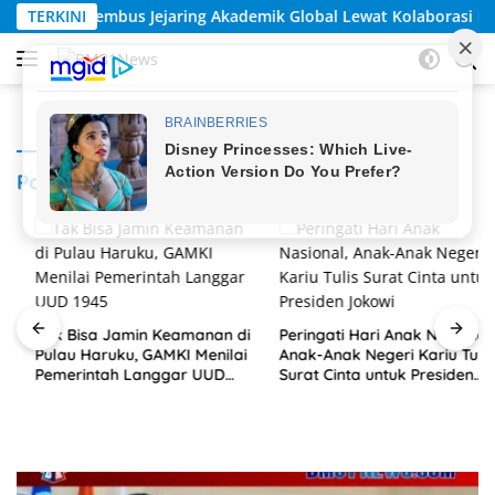
Langsung
ing Akademik Global Lewat Kolaborasi Diaspora Indonesia
TERKINI
ke
konten
Polri
Tak Bisa Jamin Keamanan di
Peringati Hari Anak Nasional,
Pulau Haruku, GAMKI Menilai
Anak-Anak Negeri Kariu Tulis
Pemerintah Langgar UUD
Surat Cinta untuk Presiden
1945
Jokowi