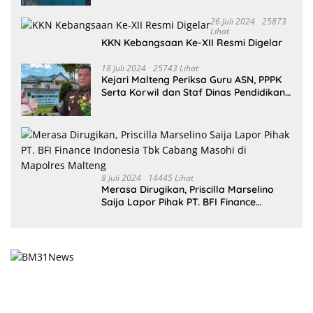
26 Juli 2024
25873
Lihat
KKN Kebangsaan Ke-XII Resmi Digelar
18 Juli 2024
25743 Lihat
Kejari Malteng Periksa Guru ASN, PPPK
Serta Korwil dan Staf Dinas Pendidikan
Terkait THR Tahun 2023 Capai 7,4 M
8 Juli 2024
14445 Lihat
Merasa Dirugikan, Priscilla Marselino
Saija Lapor Pihak PT. BFI Finance
Indonesia Tbk Cabang Masohi di
Mapolres Malteng