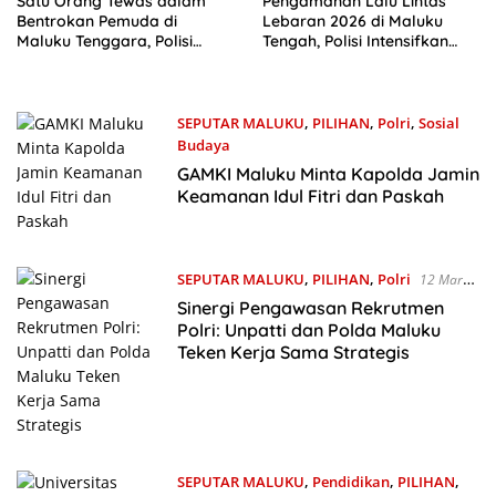
Satu Orang Tewas dalam
Pengamanan Lalu Lintas
Bentrokan Pemuda di
Lebaran 2026 di Maluku
Maluku Tenggara, Polisi
Tengah, Polisi Intensifkan
Kerahkan 22 Personel BKO
Gatur di Objek Wisata
SEPUTAR MALUKU
,
PILIHAN
,
Polri
,
Sosial
Budaya
19 Maret 2026
GAMKI Maluku Minta Kapolda Jamin
Keamanan Idul Fitri dan Paskah
SEPUTAR MALUKU
,
PILIHAN
,
Polri
12 Maret
2026
Sinergi Pengawasan Rekrutmen
Polri: Unpatti dan Polda Maluku
Teken Kerja Sama Strategis
SEPUTAR MALUKU
,
Pendidikan
,
PILIHAN
,