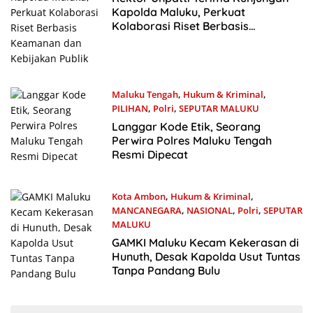
Kapolda Maluku, Perkuat
Kolaborasi Riset Berbasis
Keamanan dan Kebijakan Publik
Maluku Tengah
,
Hukum & Kriminal
,
PILIHAN
,
Polri
,
SEPUTAR MALUKU
14 November 2025
Langgar Kode Etik, Seorang
Perwira Polres Maluku Tengah
Resmi Dipecat
Kota Ambon
,
Hukum & Kriminal
,
MANCANEGARA
,
NASIONAL
,
Polri
,
SEPUTAR
MALUKU
20 Agustus 2025
GAMKI Maluku Kecam Kekerasan di
Hunuth, Desak Kapolda Usut Tuntas
Tanpa Pandang Bulu