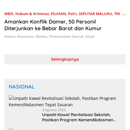
Dengan Ketentuan yang
Berlaku
MBD
,
Hukum & Kriminal
,
PILIHAN
,
Polri
,
SEPUTAR MALUKU
,
TNI
1
Mei 2025
Amankan Konflik Damer, 50 Personil
Diterjunkan ke Bebar Barat dan Kumur
Hukum
,
Keamanan
,
Maluku
,
Pemerintahan Daerah
,
Sosial
Selengkapnya
NASIONAL
4 Agustus 2026
Unpatti Kawal Revitalisasi Sekolah,
Pastikan Program Kemendikdasmen
Tepat Sasaran