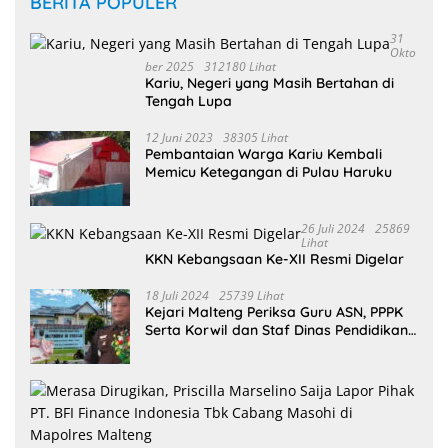
BERITA POPULER
31
Okto
Ber 2025
312180 Lihat
Kariu, Negeri yang Masih Bertahan di
Tengah Lupa
12 Juni 2023
38305 Lihat
Pembantaian Warga Kariu Kembali
Memicu Ketegangan di Pulau Haruku
26 Juli 2024
25869
Lihat
KKN Kebangsaan Ke-XII Resmi Digelar
18 Juli 2024
25739 Lihat
Kejari Malteng Periksa Guru ASN, PPPK
Serta Korwil dan Staf Dinas Pendidikan
Terkait THR Tahun 2023 Capai 7,4 M