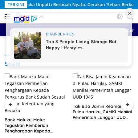
Langsung
npatti Berbuah Nyata: Gerakan ‘Sehari Berkorban’ Himpun Rp309
TERKINI
ke
konten
HOME
BERITA UTAMA
SEPUTAR MALUKU
ANTAR DAE
Sosial
Tak Bisa Jamin Keamanan di
Pulau Haruku, GAMKI Menilai
Pemerintah Langgar UUD
Bank Maluku-Malut
1945
Tegaskan Pemberian
Penghargaan Kepada
Pengurus Bank Sudah Sesuai