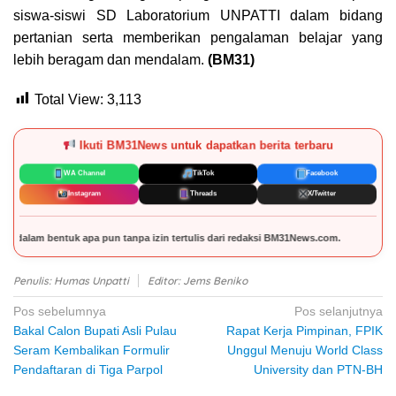
siswa-siswi SD Laboratorium UNPATTI dalam bidang
pertanian serta memberikan pengalaman belajar yang
lebih beragam dan mendalam.
(BM31)
Total View:
3,113
Ikuti BM31News untuk dapatkan berita terbaru
WA Channel
TikTok
Facebook
Instagram
Threads
X/Twitter
lis dari redaksi BM31News.com.
Penulis: Humas Unpatti
Editor: Jems Beniko
Navigasi
Pos sebelumnya
Pos selanjutnya
Bakal Calon Bupati Asli Pulau
Rapat Kerja Pimpinan, FPIK
pos
Seram Kembalikan Formulir
Unggul Menuju World Class
Pendaftaran di Tiga Parpol
University dan PTN-BH