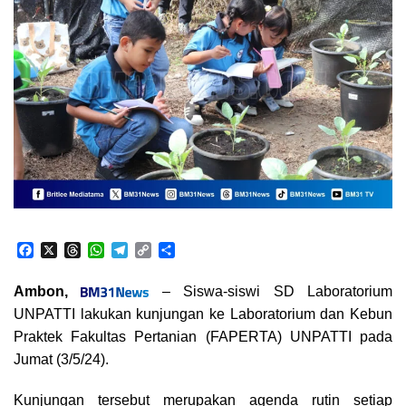
F
X
T
W
T
C
S
a
h
h
e
o
h
c
r
a
l
p
a
Ambon,
– Siswa-siswi SD Laboratorium
e
e
t
e
y
r
UNPATTI lakukan kunjungan ke Laboratorium dan Kebun
b
a
s
g
L
e
o
d
A
r
i
Praktek Fakultas Pertanian (FAPERTA) UNPATTI pada
o
s
p
a
n
Jumat (3/5/24).
k
p
m
k
Kunjungan tersebut merupakan agenda rutin setiap