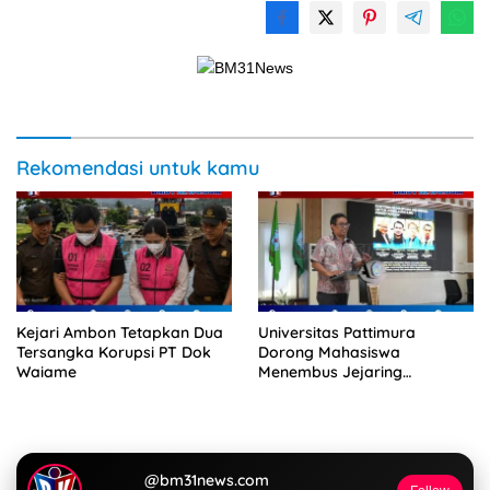
Rekomendasi untuk kamu
Kejari Ambon Tetapkan Dua
Universitas Pattimura
Tersangka Korupsi PT Dok
Dorong Mahasiswa
Waiame
Menembus Jejaring
Akademik Global Lewat
Kolaborasi Diaspora
Indonesia
@bm31news.com
Follow
Ikuti akun resmi BM31NEWS di TikTok