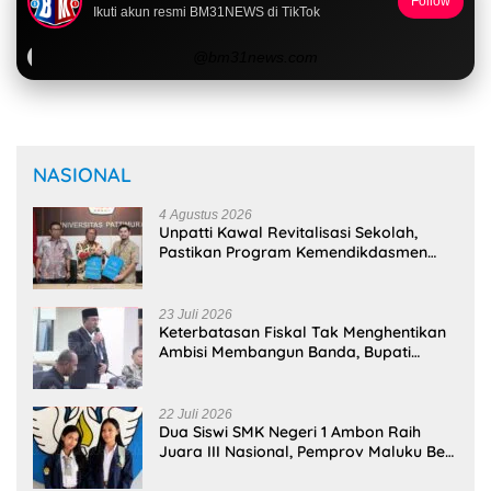
@bm31news.com
NASIONAL
4 Agustus 2026
Unpatti Kawal Revitalisasi Sekolah,
Pastikan Program Kemendikdasmen
Tepat Sasaran
23 Juli 2026
Keterbatasan Fiskal Tak Menghentikan
Ambisi Membangun Banda, Bupati
Malteng Andalkan Kolaborasi
Multipendanaan
22 Juli 2026
Dua Siswi SMK Negeri 1 Ambon Raih
Juara III Nasional, Pemprov Maluku Beri
Apresiasi