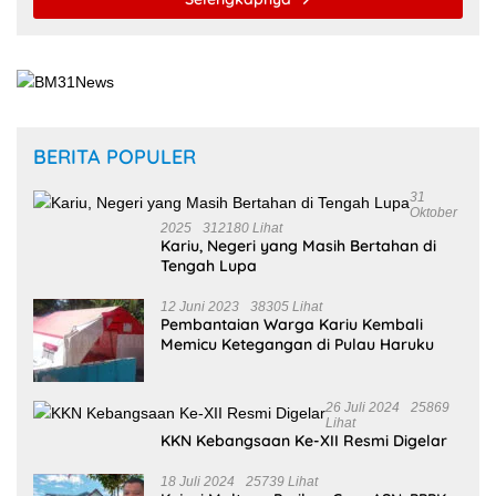
BERITA POPULER
31
Oktober
2025
312180 Lihat
Kariu, Negeri yang Masih Bertahan di
Tengah Lupa
12 Juni 2023
38305 Lihat
Pembantaian Warga Kariu Kembali
Memicu Ketegangan di Pulau Haruku
26 Juli 2024
25869
Lihat
KKN Kebangsaan Ke-XII Resmi Digelar
18 Juli 2024
25739 Lihat
Kejari Malteng Periksa Guru ASN, PPPK