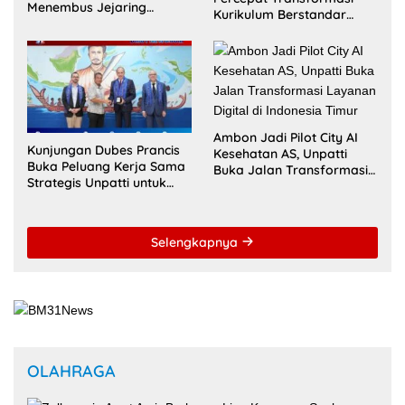
Akademik Global Lewat
Internasional untuk Raih
Kolaborasi Diaspora
Akreditasi ACQUIN
Indonesia
Ambon Jadi Pilot City AI
Kunjungan Dubes Prancis
Kesehatan AS, Unpatti
Buka Peluang Kerja Sama
Buka Jalan Transformasi
Strategis Unpatti untuk
Layanan Digital di
Pendidikan dan SDM
Indonesia Timur
Maluku
Selengkapnya
OLAHRAGA