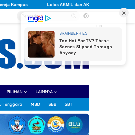
KPOL, Siswa SMA Negeri 1 Raya Harumkan Nama Sekolah
tutup
PILIHAN
LAINNYA
u Tenggara
MBD
SBB
SBT