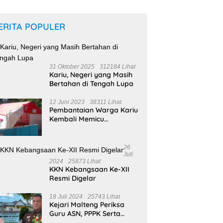
ERITA POPULER
31 Oktober 2025
312184 Lihat
Kariu, Negeri yang Masih
Bertahan di Tengah Lupa
12 Juni 2023
38311 Lihat
Pembantaian Warga Kariu
Kembali Memicu
Ketegangan di Pulau
Haruku
26
Juli
2024
25873 Lihat
KKN Kebangsaan Ke-XII
Resmi Digelar
18 Juli 2024
25743 Lihat
Kejari Malteng Periksa
Guru ASN, PPPK Serta
Korwil dan Staf Dinas