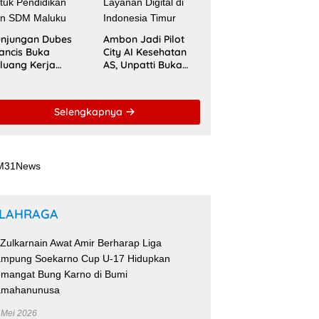
njungan Dubes
Ambon Jadi Pilot
ancis Buka
City AI Kesehatan
luang Kerja
AS, Unpatti Buka
ma Strategis
Jalan Transformasi
patti untuk
Layanan Digital di
ndidikan dan
Indonesia Timur
Selengkapnya
DM Maluku
LAHRAGA
 Mei 2026