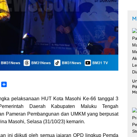
M
Un
C
S
Pa
o
h
M
p
a
Me
gka pelaksanaan HUT Kota Masohi Ke-66 tanggal 3
y
r
Ak
emerintah Daerah Kabupaten Maluku Tengah
L
e
Le
tan Pameran Pembangunan dan UMKM yang berpusat
Di
n
arina Masohi, Selasa (31/10/23) kemarin.
k
 ini diikuti oleh semua jajaran OPD lingkup Pemda