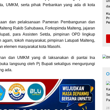
ta, UMKM, serta pihak Perbankan yang ada di kota
Ku
Pr
kaan dan pelaksanaan Pameran Pembangunan dan
Pe
Sa
Malteng Rakib Sahubawa, Forkopimda Malteng, jajaran
Un
 Bupati, para Assisten Setda, pimpinan OPD lingkup
Pe
S
 agam, tokoh masyarakat, pimpinan Latupati Malteng,
n elemen masyarakat kota Masohi.
an dan UMKM yang di laksanakan di pantai Ina
 buka langsung oleh Pj Bupati sekaligus mengunjungi
ng ada.
O
16