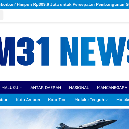
ercepatan Pembangunan Gereja Kampus
Lolos AKMIL dan A
R MALUKU
ANTAR DAERAH
NASIONAL
MANCANEGARA
mbar
Kota Ambon
Kota Tual
Maluku Tengah
Maluk