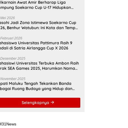
lkarnain Awat Amir Berharap Liga
mpung Soekarno Cup U-17 Hidupkan
mangat Bung Karno di Bumi
amahanunusa
 Mei 2026
sohi Jadi Zona Istimewa Soekarno Cup
26, Benhur Watubun: Ini Kota dan Tempat
nggal Bung Karno
 Februari 2026
hasiswa Universitas Pattimura Raih 9
dali di Satria Airlangga Cup X 2026
 Desember 2025
hasiswi Universitas Terbuka Ambon Raih
erak SEA Games 2025, Harumkan Nama
donesia
 November 2025
pati Maluku Tengah Tekankan Banda
bagai Ruang Budaya yang Hidup dan
namis
Selengkapnya