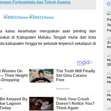
engan Forkopimda dan Tokoh Agama
O
wa kalau kesehatan merupakan aset penting dan
rakat di Kabupaten Maluku Tengah mulai dari kota
16
Zu
ta kabupaten hingga ke pelosok terpencil sekalipun di
Ka
Se
P
16
Ma
20
Ti
13
Ma
Me
23
Ma
P
In
28