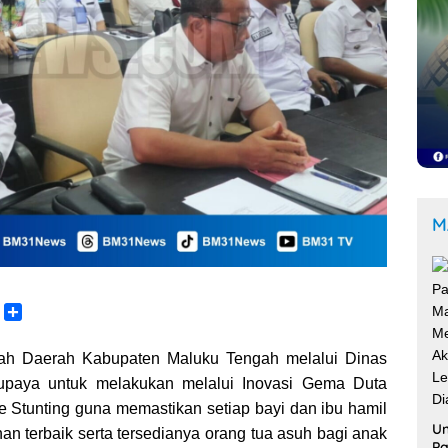
M
C
S
o
h
p
a
ah Daerah Kabupaten Maluku Tengah melalui Dinas
y
r
rupaya untuk melakukan melalui Inovasi Gema Duta
L
e
e Stunting guna memastikan setiap bayi dan ibu hamil
n
Un
n terbaik serta tersedianya orang tua asuh bagi anak
k
Pa