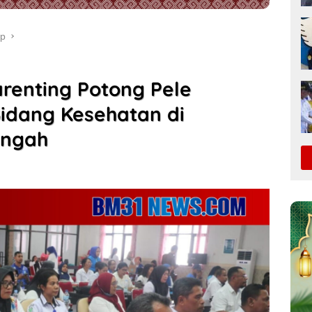
up
renting Potong Pele
Bidang Kesehatan di
engah