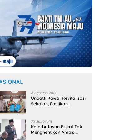
ASIONAL
4 Agustus 2026
Unpatti Kawal Revitalisasi
Sekolah, Pastikan
Program
Kemendikdasmen Tepat
Sasaran
23 Juli 2026
Keterbatasan Fiskal Tak
Menghentikan Ambisi
Membangun Banda,