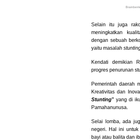
Selain itu juga ra
meningkatkan kuali
dengan sebuah berko
yaitu masalah
stuntin
Kendati demikian 
progres penurunan stu
Pemerintah daerah 
Kreativitas dan Ino
Stunting
”
yang di iku
Pamahanunusa.
Selai lomba, ada ju
negeri. Hal ini unt
bayi atau balita dan 