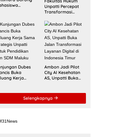
Fakultas Hukum
ahasiswa
Unpatti Percepat
nembus Jejaring
Transformasi
ademik Global
Kurikulum
wat Kolaborasi
Berstandar
aspora Indonesia
Internasional untuk
Raih Akreditasi
ACQUIN
njungan Dubes
Ambon Jadi Pilot
ancis Buka
City AI Kesehatan
luang Kerja
AS, Unpatti Buka
ma Strategis
Jalan Transformasi
patti untuk
Layanan Digital di
ndidikan dan
Indonesia Timur
Selengkapnya
DM Maluku