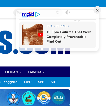
Kejari Ambon Tetapkan Dua Tersangka Koru
tutup
PILIHAN
LAINNYA
u Tenggara
MBD
SBB
SBT