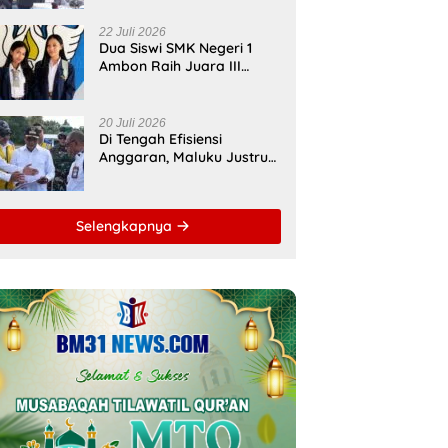
Bupati Malteng Andalkan
Kolaborasi
22 Juli 2026
Multipendanaan
Dua Siswi SMK Negeri 1
Ambon Raih Juara III
Nasional, Pemprov Maluku
Beri Apresiasi
20 Juli 2026
Di Tengah Efisiensi
Anggaran, Maluku Justru
Dapat Prioritas Irigasi
Nasional untuk Wujudkan
Kemandirian Pangan
Selengkapnya