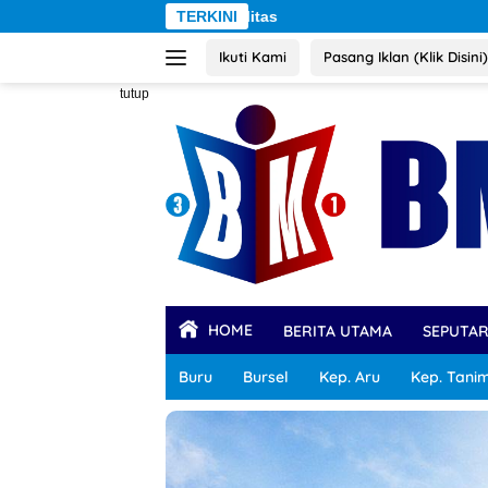
Langsung
TERKINI
ke
Ikuti Kami
Pasang Iklan (Klik Disini)
konten
tutup
HOME
BERITA UTAMA
SEPUTA
Buru
Bursel
Kep. Aru
Kep. Tani