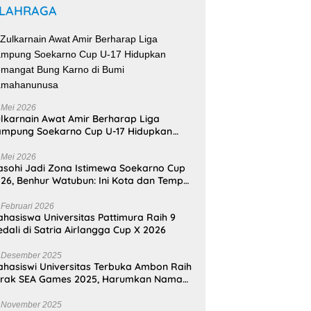
LAHRAGA
 Mei 2026
lkarnain Awat Amir Berharap Liga
mpung Soekarno Cup U-17 Hidupkan
mangat Bung Karno di Bumi
amahanunusa
 Mei 2026
sohi Jadi Zona Istimewa Soekarno Cup
26, Benhur Watubun: Ini Kota dan Tempat
nggal Bung Karno
 Februari 2026
hasiswa Universitas Pattimura Raih 9
dali di Satria Airlangga Cup X 2026
 Desember 2025
hasiswi Universitas Terbuka Ambon Raih
erak SEA Games 2025, Harumkan Nama
donesia
 November 2025