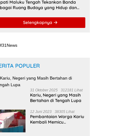
pati Maluku Tengah Tekankan Banda
bagai Ruang Budaya yang Hidup dan
namis
Selengkapnya
ERITA POPULER
31 Oktober 2025
312181 Lihat
Kariu, Negeri yang Masih
Bertahan di Tengah Lupa
12 Juni 2023
38305 Lihat
Pembantaian Warga Kariu
Kembali Memicu
Ketegangan di Pulau
Haruku