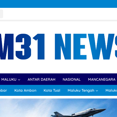
R MALUKU
ANTAR DAERAH
NASIONAL
MANCANEGARA
mbar
Kota Ambon
Kota Tual
Maluku Tengah
Maluk