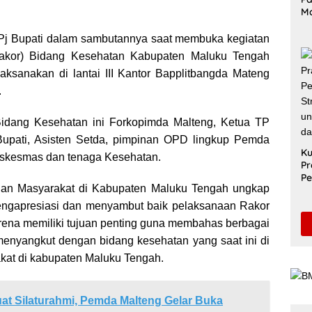
M
Me
Ak
 Pj Bupati dalam sambutannya saat membuka kegiatan
Le
Rakor) Bidang Kesehatan Kabupaten Maluku Tengah
Di
aksanakan di lantai III Kantor Bapplitbangda Mateng
.
idang Kesehatan ini Forkopimda Malteng, Ketua TP
 Bupati, Asisten Setda, pimpinan OPD lingkup Pemda
Ku
uskesmas dan tenaga Kesehatan.
Pr
Pe
dan Masyarakat di Kabupaten Maluku Tengah ungkap
Sa
Un
ngapresiasi dan menyambut baik pelaksanaan Rakor
Pe
ena memiliki tujuan penting guna membahas berbagai
S
enyangkut dengan bidang kesehatan yang saat ini di
kat di kabupaten Maluku Tengah.
at Silaturahmi, Pemda Malteng Gelar Buka