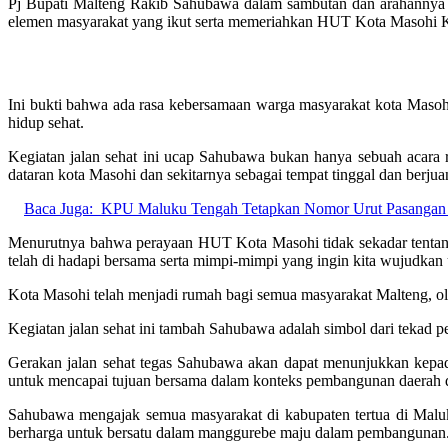
Pj Bupati Malteng Rakib Sahubawa dalam sambutan dan arahannya m
elemen masyarakat yang ikut serta memeriahkan HUT Kota Masohi Ke-
Ini bukti bahwa ada rasa kebersamaan warga masyarakat kota Maso
hidup sehat.
Kegiatan jalan sehat ini ucap Sahubawa bukan hanya sebuah acara
dataran kota Masohi dan sekitarnya sebagai tempat tinggal dan berj
Baca Juga:
KPU Maluku Tengah Tetapkan Nomor Urut Pasangan 
Menurutnya bahwa perayaan HUT Kota Masohi tidak sekadar tentang u
telah di hadapi bersama serta mimpi-mimpi yang ingin kita wujudka
Kota Masohi telah menjadi rumah bagi semua masyarakat Malteng, o
Kegiatan jalan sehat ini tambah Sahubawa adalah simbol dari tekad 
Gerakan jalan sehat tegas Sahubawa akan dapat menunjukkan kepad
untuk mencapai tujuan bersama dalam konteks pembangunan daerah 
Sahubawa mengajak semua masyarakat di kabupaten tertua di Maluk
berharga untuk bersatu dalam manggurebe maju dalam pembangunan