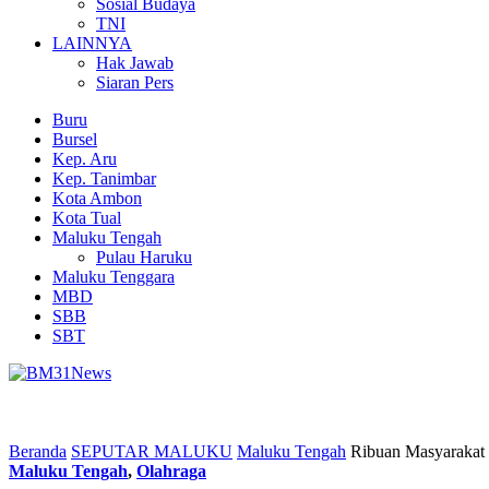
Sosial Budaya
TNI
LAINNYA
Hak Jawab
Siaran Pers
Buru
Bursel
Kep. Aru
Kep. Tanimbar
Kota Ambon
Kota Tual
Maluku Tengah
Pulau Haruku
Maluku Tenggara
MBD
SBB
SBT
Beranda
SEPUTAR MALUKU
Maluku Tengah
Ribuan Masyarakat 
Maluku Tengah
,
Olahraga