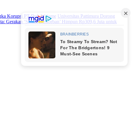
ngka Korupsi PT Dok Waiame
Universitas Pattimura Dorong
ata: Gerakan ‘Sehari Berkorban’ Himpun Rp309,6 Juta untuk