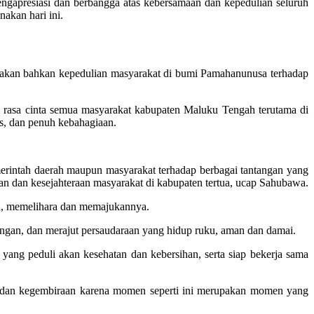
gapresiasi dan berbangga atas kebersamaan dan kepedulian seluruh
akan hari ini.
nakan bahkan kepedulian masyarakat di bumi Pamahanunusa terhadap
 rasa cinta semua masyarakat kabupaten Maluku Tengah terutama di
is, dan penuh kebahagiaan.
merintah daerah maupun masyarakat terhadap berbagai tantangan yang
n dan kesejahteraan masyarakat di kabupaten tertua, ucap Sahubawa.
ga, memelihara dan memajukannya.
kungan, dan merajut persaudaraan yang hidup ruku, aman dan damai.
ng peduli akan kesehatan dan kebersihan, serta siap bekerja sama
at dan kegembiraan karena momen seperti ini merupakan momen yang