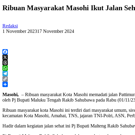
Ribuan Masyarakat Masohi Ikut Jalan Se
Redaksi
1 November 2023
17 November 2024
Facebook
X
Threads
WhatsApp
Telegram
Copy
Link
Share
Masohi,
– Ribuan masyarakat Kota Masohi memadati jalan Pattimu
oleh Pj Bupati Maluku Tengah Rakib Sahubawa pada Rabu (01/11/23
Ribuan masyarakat kota Masohi ini terdiri dari masyarakat umum, 
kecamatan Kota Masohi, Amahai, TNS, jajaran TNI-Polri, ASN, Per
Hadir dalam kegiatan jalan sehat ini Pj Bupati Malteng Rakib Sahub