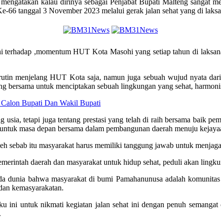
engatakan kalau dirinya sebagai Penjabat Bupati Malteng sangat men
66 tanggal 3 November 2023 melalui gerak jalan sehat yang di laksan
hi terhadap ,momentum HUT Kota Masohi yang setiap tahun di laksa
 rutin menjelang HUT Kota saja, namun juga sebuah wujud nyata dari
uang bersama untuk menciptakan sebuah lingkungan yang sehat, harmon
Calon Bupati Dan Wakil Bupati
sia, tetapi juga tentang prestasi yang telah di raih bersama baik pe
n untuk masa depan bersama dalam pembangunan daerah menuju kejayaa
leh sebab itu masyarakat harus memiliki tanggung jawab untuk menja
pemerintah daerah dan masyarakat untuk hidup sehat, peduli akan ling
a dunia bahwa masyarakat di bumi Pamahanunusa adalah komunitas ya
dan kemasyarakatan.
u ini untuk nikmati kegiatan jalan sehat ini dengan penuh semang
.