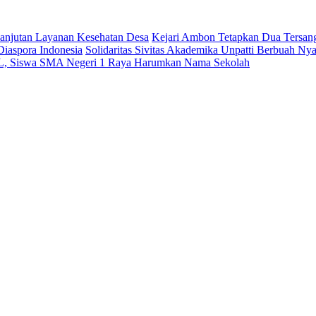
anjutan Layanan Kesehatan Desa
Kejari Ambon Tetapkan Dua Tersa
iaspora Indonesia
Solidaritas Sivitas Akademika Unpatti Berbuah Ny
 Siswa SMA Negeri 1 Raya Harumkan Nama Sekolah