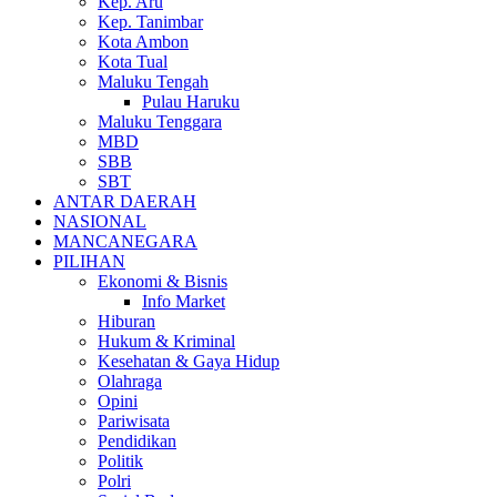
Kep. Aru
Kep. Tanimbar
Kota Ambon
Kota Tual
Maluku Tengah
Pulau Haruku
Maluku Tenggara
MBD
SBB
SBT
ANTAR DAERAH
NASIONAL
MANCANEGARA
PILIHAN
Ekonomi & Bisnis
Info Market
Hiburan
Hukum & Kriminal
Kesehatan & Gaya Hidup
Olahraga
Opini
Pariwisata
Pendidikan
Politik
Polri