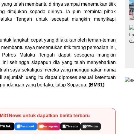
yang telah membantu dirinya sampai menemukan titik
ang ditujukan kepada dirinya. Ia pun meminta pihak
Maluku Tengah untuk secepat mungkin menyikapi
 untuk langkah cepat yang dilakukan oleh teman-teman
membantu saya menemukan titik terang persoalan ini,
 Polres Maluku Tengah dapat sesegera mungkin
 ini sehingga siapapun dia yang telah menyebarkan
fitnah saya sekaligus mereka yang menggunakan nama
 sejumlah uang itu dapat diproses sesuai ketentuan
-undangan yang berlaku, tutup Sopacua.
(BM31)
BM31News untuk dapatkan berita terbaru

📘
📸
🧵
✖️
TikTok
Facebook
Instagram
Threads
X/Twitter