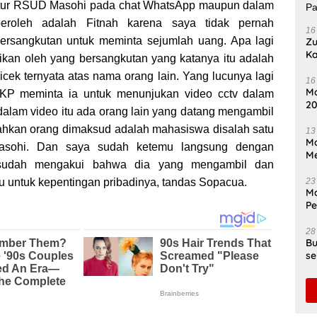
ektur RSUD Masohi pada chat WhatsApp maupun dalam
eroleh adalah Fitnah karena saya tidak pernah
16
rsangkutan untuk meminta sejumlah uang. Apa lagi
Zu
Ka
kan oleh yang bersangkutan yang katanya itu adalah
Se
icek ternyata atas nama orang lain. Yang lucunya lagi
P
16
Ma
OKP meminta ia untuk menunjukan video cctv dalam
20
dalam video itu ada orang lain yang datang mengambil
Ti
ahkan orang dimaksud adalah mahasiswa disalah satu
13
Ma
Masohi. Dan saya sudah ketemu langsung dengan
Me
sudah mengakui bahwa dia yang mengambil dan
 untuk kepentingan pribadinya, tandas Sopacua.
23
Ma
P
In
28
Bu
se
Di