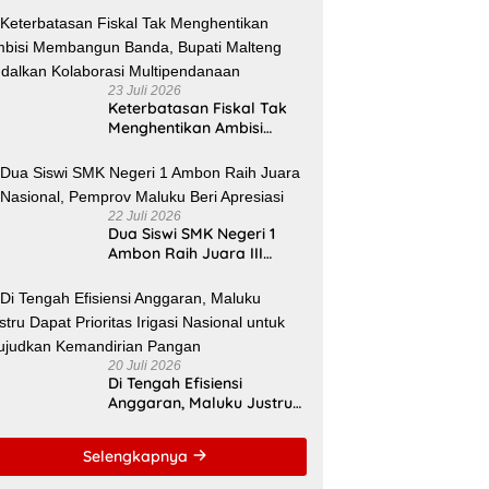
Kemendikdasmen Tepat
Sasaran
23 Juli 2026
Keterbatasan Fiskal Tak
Menghentikan Ambisi
Membangun Banda,
Bupati Malteng Andalkan
Kolaborasi
Multipendanaan
22 Juli 2026
Dua Siswi SMK Negeri 1
Ambon Raih Juara III
Nasional, Pemprov Maluku
Beri Apresiasi
20 Juli 2026
Di Tengah Efisiensi
Anggaran, Maluku Justru
Dapat Prioritas Irigasi
Nasional untuk Wujudkan
Selengkapnya
Kemandirian Pangan