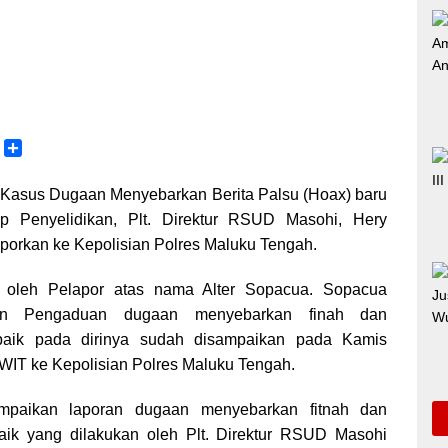
i
C
S
o
h
p
a
Kasus Dugaan Menyebarkan Berita Palsu (Hoax) baru
y
r
p Penyelidikan, Plt. Direktur RSUD Masohi, Hery
L
e
aporkan ke Kepolisian Polres Maluku Tengah.
n
k
n oleh Pelapor atas nama Alter Sopacua. Sopacua
an Pengaduan dugaan menyebarkan finah dan
aik pada dirinya sudah disampaikan pada Kamis
 WIT ke Kepolisian Polres Maluku Tengah.
paikan laporan dugaan menyebarkan fitnah dan
ik yang dilakukan oleh Plt. Direktur RSUD Masohi