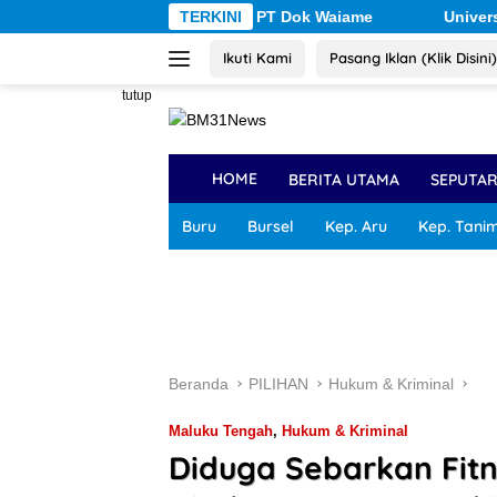
Langsung
ngka Korupsi PT Dok Waiame
TERKINI
Universitas Pattimura Doro
ke
Ikuti Kami
Pasang Iklan (Klik Disini)
konten
tutup
HOME
BERITA UTAMA
SEPUTA
Buru
Bursel
Kep. Aru
Kep. Tani
Beranda
PILIHAN
Hukum & Kriminal
Maluku Tengah
,
Hukum & Kriminal
Diduga Sebarkan Fitn