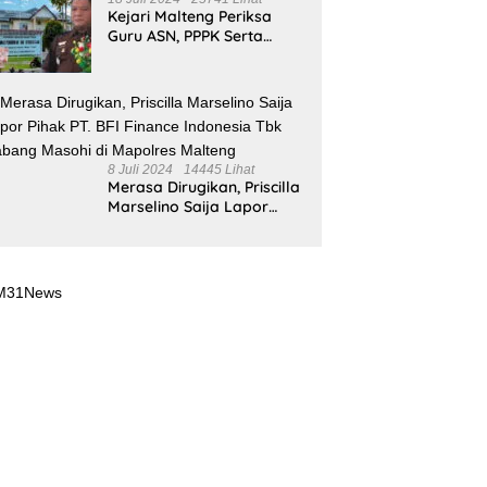
Kejari Malteng Periksa
Guru ASN, PPPK Serta
Korwil dan Staf Dinas
Pendidikan Terkait THR
Tahun 2023 Capai 7,4 M
8 Juli 2024
14445 Lihat
Merasa Dirugikan, Priscilla
Marselino Saija Lapor
Pihak PT. BFI Finance
Indonesia Tbk Cabang
Masohi di Mapolres
Malteng