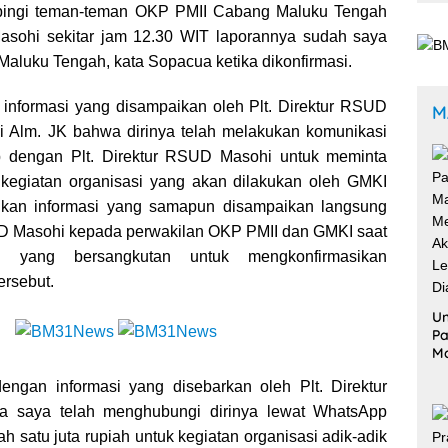
pingi teman-teman OKP PMII Cabang Maluku Tengah
sohi sekitar jam 12.30 WIT laporannya sudah saya
Maluku Tengah, kata Sopacua ketika dikonfirmasi.
a informasi yang disampaikan oleh Plt. Direktur RSUD
M
 Alm. JK bahwa dirinya telah melakukan komunikasi
p dengan Plt. Direktur RSUD Masohi untuk meminta
kegiatan organisasi yang akan dilakukan oleh GMKI
kan informasi yang samapun disampaikan langsung
UD Masohi kepada perwakilan OKP PMII dan GMKI saat
i yang bersangkutan untuk mengkonfirmasikan
ersebut.
Un
Pa
M
Me
dengan informasi yang disebarkan oleh Plt. Direktur
Ak
Le
saya telah menghubungi dirinya lewat WhatsApp
Di
 satu juta rupiah untuk kegiatan organisasi adik-adik