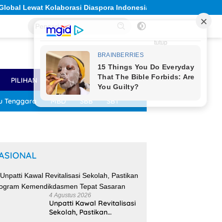
asi Diaspora Indonesia
Solidaritas Sivitas Akademika U
tutup
PILIHAN
LAINNYA
u Tenggara
MBD
SBB
SBT
ASIONAL
4 Agustus 2026
Unpatti Kawal Revitalisasi
Sekolah, Pastikan
Program