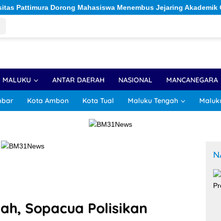
ng Mahasiswa Menembus Jejaring Akademik Global Lewat Kolabor
R MALUKU
ANTAR DAERAH
NASIONAL
MANCANEGARA
mbar
Kota Ambon
Kota Tual
Maluku Tengah
Maluk
N
ah, Sopacua Polisikan