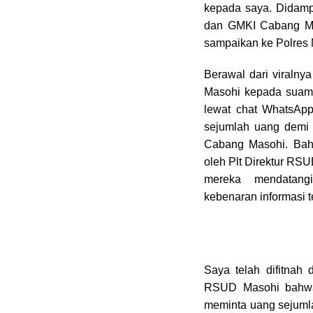
kepada saya. Didam
dan GMKI Cabang Ma
sampaikan ke Polres 
Berawal dari viralny
Masohi kepada suami
lewat chat WhatsAp
sejumlah uang demi 
Cabang Masohi. Bah
oleh Plt Direktur RS
mereka mendatang
kebenaran informasi t
Saya telah difitnah 
RSUD Masohi bahwa 
meminta uang sejumlah