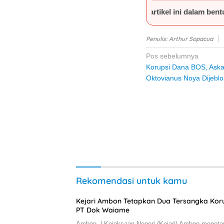
agian atau seluruh isi artikel ini dalam bentuk apa pun tanpa
Penulis: Arthur Sopacua
Navigasi
Pos sebelumnya
Korupsi Dana BOS, Aska
pos
Oktovianus Noya Dijeblo
Rekomendasi untuk kamu
Kejari Ambon Tetapkan Dua Tersangka Kor
PT Dok Waiame
Ambon, | Kejaksaan Negeri (Kejari) Ambon menet