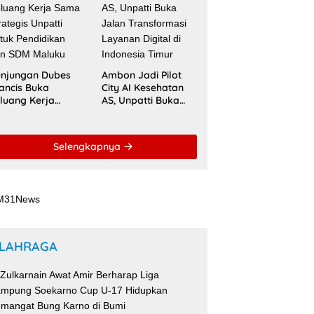
ACQUIN
njungan Dubes
Ambon Jadi Pilot
ancis Buka
City AI Kesehatan
luang Kerja
AS, Unpatti Buka
ma Strategis
Jalan Transformasi
patti untuk
Layanan Digital di
ndidikan dan
Indonesia Timur
Selengkapnya
DM Maluku
LAHRAGA