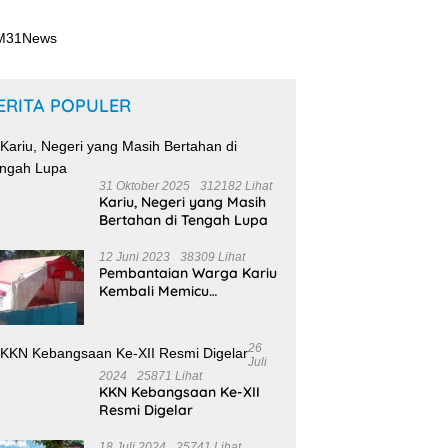
ERITA POPULER
31 Oktober 2025
312182 Lihat
Kariu, Negeri yang Masih
Bertahan di Tengah Lupa
12 Juni 2023
38309 Lihat
Pembantaian Warga Kariu
Kembali Memicu
Ketegangan di Pulau
Haruku
26
Juli
2024
25871 Lihat
KKN Kebangsaan Ke-XII
Resmi Digelar
18 Juli 2024
25741 Lihat