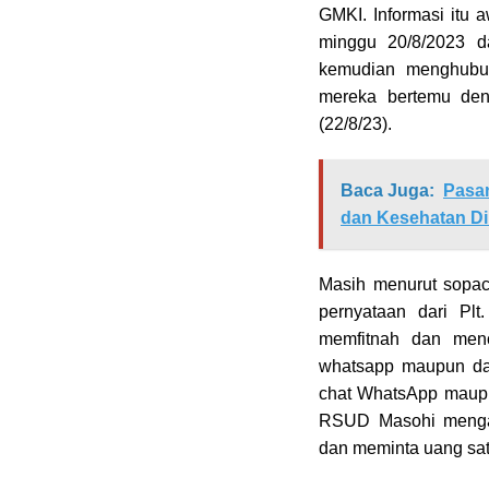
GMKI. Informasi itu 
minggu 20/8/2023 d
kemudian menghubu
mereka bertemu den
(22/8/23).
Baca Juga:
Pasa
dan Kesehatan Di 
Masih menurut sopac
pernyataan dari Pl
memfitnah dan men
whatsapp maupun da
chat WhatsApp maupun
RSUD Masohi menga
dan meminta uang satu