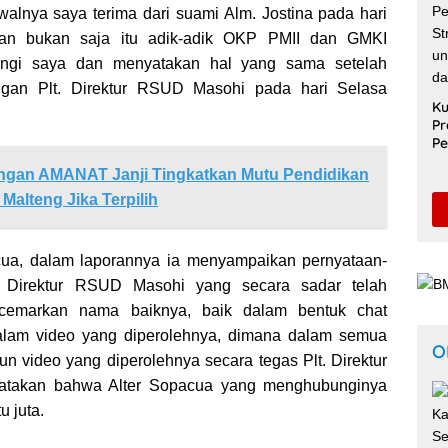
awalnya saya terima dari suami Alm. Jostina pada hari
an bukan saja itu adik-adik OKP PMII dan GMKI
ngi saya dan menyatakan hal yang sama setelah
gan Plt. Direktur RSUD Masohi pada hari Selasa
Ku
Pr
Pe
Sa
ngan AMANAT Janji Tingkatkan Mutu Pendidikan
Un
Pe
Malteng Jika Terpilih
S
ua, dalam laporannya ia menyampaikan pernyataan-
t. Direktur RSUD Masohi yang secara sadar telah
cemarkan nama baiknya, baik dalam bentuk chat
lam video yang diperolehnya, dimana dalam semua
O
 video yang diperolehnya secara tegas Plt. Direktur
takan bahwa Alter Sopacua yang menghubunginya
 juta.