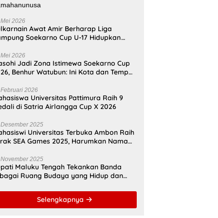
 Mei 2026
lkarnain Awat Amir Berharap Liga
mpung Soekarno Cup U-17 Hidupkan
mangat Bung Karno di Bumi
amahanunusa
 Mei 2026
sohi Jadi Zona Istimewa Soekarno Cup
26, Benhur Watubun: Ini Kota dan Tempat
nggal Bung Karno
 Februari 2026
hasiswa Universitas Pattimura Raih 9
dali di Satria Airlangga Cup X 2026
 Desember 2025
hasiswi Universitas Terbuka Ambon Raih
erak SEA Games 2025, Harumkan Nama
donesia
 November 2025
pati Maluku Tengah Tekankan Banda
bagai Ruang Budaya yang Hidup dan
namis
Selengkapnya