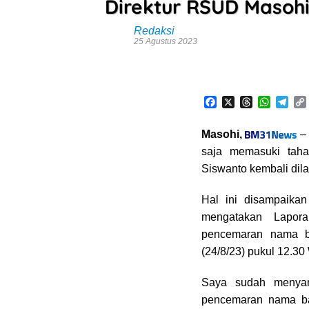
Direktur RSUD Masoh
Redaksi
25 Agustus 2023
F
X
T
W
T
a
h
h
e
c
r
a
l
Masohi,
– 
e
e
t
e
saja memasuki taha
b
a
s
g
o
d
A
r
i
Siswanto kembali dil
o
s
p
a
k
p
m
Hal ini disampaika
mengatakan Lapor
pencemaran nama b
(24/8/23) pukul 12.30
Saya sudah menyam
pencemaran nama ba