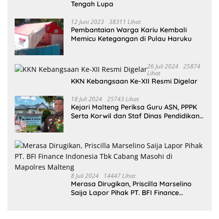
Tengah Lupa
12 Juni 2023
38311 Lihat
Pembantaian Warga Kariu Kembali
Memicu Ketegangan di Pulau Haruku
26 Juli 2024
25874
Lihat
KKN Kebangsaan Ke-XII Resmi Digelar
18 Juli 2024
25743 Lihat
Kejari Malteng Periksa Guru ASN, PPPK
Serta Korwil dan Staf Dinas Pendidikan
Terkait THR Tahun 2023 Capai 7,4 M
8 Juli 2024
14447 Lihat
Merasa Dirugikan, Priscilla Marselino
Saija Lapor Pihak PT. BFI Finance
Indonesia Tbk Cabang Masohi di
Mapolres Malteng