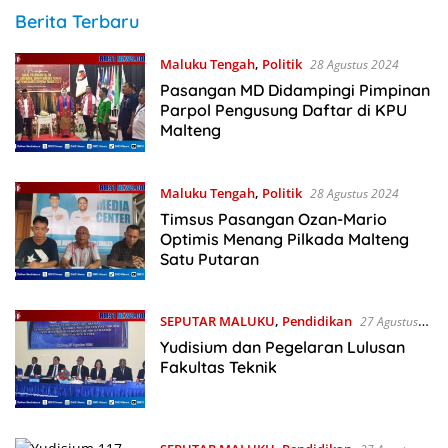
BM31News
Berita Terbaru
Maluku Tengah
,
Politik
28 Agustus 2024
Pasangan MD Didampingi Pimpinan
Parpol Pengusung Daftar di KPU
Malteng
Maluku Tengah
,
Politik
28 Agustus 2024
Timsus Pasangan Ozan-Mario
Optimis Menang Pilkada Malteng
Satu Putaran
SEPUTAR MALUKU
,
Pendidikan
27 Agustus
2024
Yudisium dan Pegelaran Lulusan
Fakultas Teknik