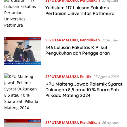
SEPUTAR MALUKU
,
Pendidikan
27 Agustus
2024
Yudisium 117 Lulusan Fakultas
Pertanian Universitas Pattimura
SEPUTAR MALUKU
,
Pendidikan
27 Agustus
2024
346 Lulusan Fakultas KIP Ikut
Pengukuhan dan Penggelaran
SEPUTAR MALUKU
,
Politik
27 Agustus 2024
KPU Malteng Jawab Polemik Syarat
Dukungan 8,5 atau 10 % Suara Sah
Pilkada Mateng 2024
SEPUTAR MALUKU
,
Pendidikan
26 Agustus