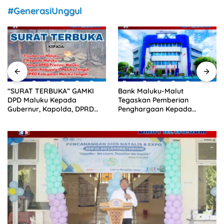
#GenerasiUnggul
Bank Maluku-Malut
Tak Bisa Jamin Keamanan di
Tegaskan Pemberian
Pulau Haruku, GAMKI Menilai
Penghargaan Kepada
Pemerintah Langgar UUD
Pengurus Bank Sudah Sesuai
1945
Dengan Ketentuan yang
Berlaku