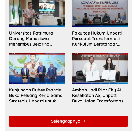
Universitas Pattimura
Fakultas Hukum Unpatti
Dorong Mahasiswa
Percepat Transformasi
Menembus Jejaring
Kurikulum Berstandar
Akademik Global Lewat
Internasional untuk Raih
Kolaborasi Diaspora
Akreditasi ACQUIN
Indonesia
Kunjungan Dubes Prancis
Ambon Jadi Pilot City AI
Buka Peluang Kerja Sama
Kesehatan AS, Unpatti
Strategis Unpatti untuk
Buka Jalan Transformasi
Pendidikan dan SDM
Layanan Digital di
Maluku
Indonesia Timur
Selengkapnya