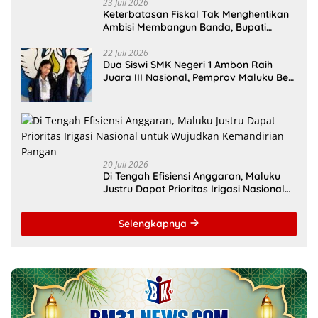
23 Juli 2026
Keterbatasan Fiskal Tak Menghentikan
Ambisi Membangun Banda, Bupati
Malteng Andalkan Kolaborasi
Multipendanaan
22 Juli 2026
Dua Siswi SMK Negeri 1 Ambon Raih
Juara III Nasional, Pemprov Maluku Beri
Apresiasi
20 Juli 2026
Di Tengah Efisiensi Anggaran, Maluku
Justru Dapat Prioritas Irigasi Nasional
untuk Wujudkan Kemandirian Pangan
Selengkapnya