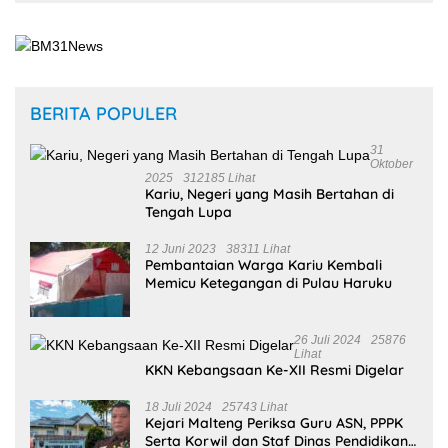
Selengkapnya
BERITA POPULER
31
Oktober
2025
312185 Lihat
Kariu, Negeri yang Masih Bertahan di
Tengah Lupa
12 Juni 2023
38311 Lihat
Pembantaian Warga Kariu Kembali
Memicu Ketegangan di Pulau Haruku
26 Juli 2024
25876
Lihat
KKN Kebangsaan Ke-XII Resmi Digelar