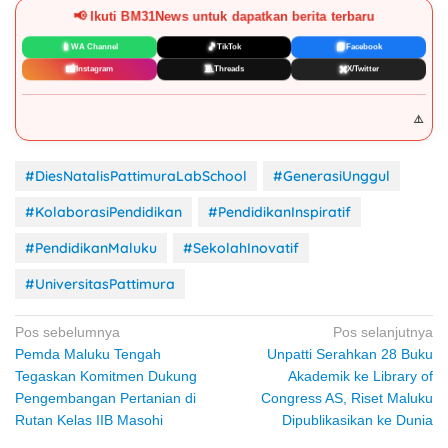
📢 Ikuti BM31News untuk dapatkan berita terbaru
📱
🎵
📘
WA Channel
TikTok
Facebook
📸
🧵
✖️
Instagram
Threads
X/Twitter
DISCLAIMER:
⚠️
Konten BM31News.com dilind
#DiesNatalisPattimuraLabSchool
#GenerasiUnggul
#KolaborasiPendidikan
#PendidikanInspiratif
#PendidikanMaluku
#SekolahInovatif
#UniversitasPattimura
Navigasi
Pos sebelumnya
Pos selanjutnya
Pemda Maluku Tengah
Unpatti Serahkan 28 Buku
pos
Tegaskan Komitmen Dukung
Akademik ke Library of
Pengembangan Pertanian di
Congress AS, Riset Maluku
Rutan Kelas IIB Masohi
Dipublikasikan ke Dunia