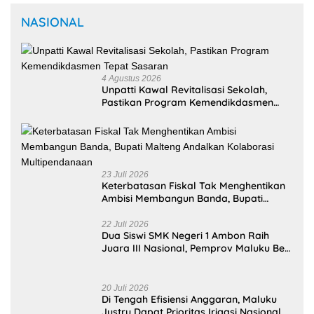
NASIONAL
4 Agustus 2026
Unpatti Kawal Revitalisasi Sekolah,
Pastikan Program Kemendikdasmen
Tepat Sasaran
23 Juli 2026
Keterbatasan Fiskal Tak Menghentikan
Ambisi Membangun Banda, Bupati
Malteng Andalkan Kolaborasi
Multipendanaan
22 Juli 2026
Dua Siswi SMK Negeri 1 Ambon Raih
Juara III Nasional, Pemprov Maluku Beri
Apresiasi