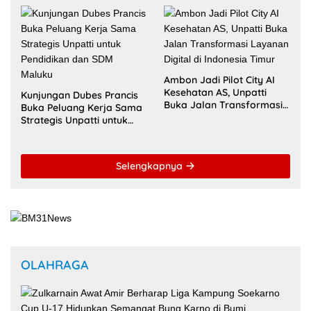
Kurikulum Berstandar
Dorong Mahasiswa
Internasional untuk Raih
Menembus Jejaring
Akreditasi ACQUIN
Akademik Global Lewat
Kolaborasi Diaspora
Indonesia
Ambon Jadi Pilot City AI
Kesehatan AS, Unpatti
Kunjungan Dubes Prancis
Buka Jalan Transformasi
Buka Peluang Kerja Sama
Layanan Digital di
Strategis Unpatti untuk
Indonesia Timur
Pendidikan dan SDM
Maluku
Selengkapnya
OLAHRAGA