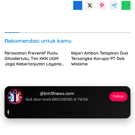
Rekomendasi untuk kamu
Perawatan Preventif Pustu
Kejari Ambon Tetapkan Dua
Ohoidertutu, Tim KKN UGM
Tersangka Korupsi PT Dok
Jaga Keberlanjutan Layanan
Waiame
Kesehatan Desa
@bm31news.com
Follow
Ikuti akun resmi BM31NEWS di TikTok
@bm31news.com