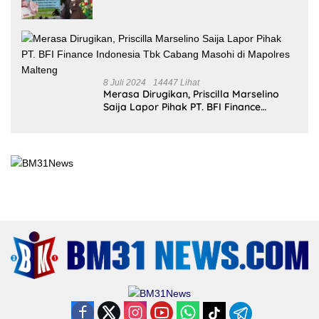
18 Juli 2024
25743 Lihat
Kejari Malteng Periksa Guru ASN, PPPK
Serta Korwil dan Staf Dinas Pendidikan
Terkait THR Tahun 2023 Capai 7,4 M
8 Juli 2024
14447 Lihat
Merasa Dirugikan, Priscilla Marselino
Saija Lapor Pihak PT. BFI Finance
Indonesia Tbk Cabang Masohi di
Mapolres Malteng