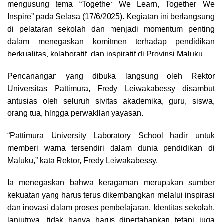
o
d
A
r
i
mengusung tema “Together We Learn, Together We
o
s
p
a
n
Inspire” pada Selasa (17/6/2025). Kegiatan ini berlangsung
k
p
m
k
di pelataran sekolah dan menjadi momentum penting
dalam menegaskan komitmen terhadap pendidikan
berkualitas, kolaboratif, dan inspiratif di Provinsi Maluku.
Pencanangan yang dibuka langsung oleh Rektor
Universitas Pattimura, Fredy Leiwakabessy disambut
antusias oleh seluruh sivitas akademika, guru, siswa,
orang tua, hingga perwakilan yayasan.
“Pattimura University Laboratory School hadir untuk
memberi warna tersendiri dalam dunia pendidikan di
Maluku,” kata Rektor, Fredy Leiwakabessy.
Ia menegaskan bahwa keragaman merupakan sumber
kekuatan yang harus terus dikembangkan melalui inspirasi
dan inovasi dalam proses pembelajaran. Identitas sekolah,
lanjutnya, tidak hanya harus dipertahankan tetapi juga