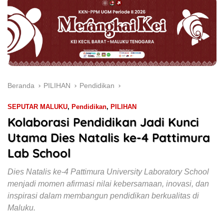
Beranda
PILIHAN
Pendidikan
SEPUTAR MALUKU
,
Pendidikan
,
PILIHAN
Kolaborasi Pendidikan Jadi Kunci
Utama Dies Natalis ke-4 Pattimura
Lab School
Dies Natalis ke-4 Pattimura University Laboratory School
menjadi momen afirmasi nilai kebersamaan, inovasi, dan
inspirasi dalam membangun pendidikan berkualitas di
Maluku.