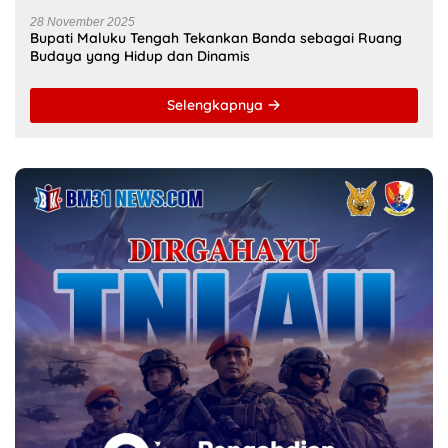
BERITA POPULER
31 Oktober 2025
312180 Lihat
Kariu, Negeri yang Masih Bertahan di
Tengah Lupa
12 Juni 2023
38305 Lihat
Pembantaian Warga Kariu Kembali
Memicu Ketegangan di Pulau Haruku
26 Juli 2024
25869
Lihat
KKN Kebangsaan Ke-XII Resmi Digelar
18 Juli 2024
25739 Lihat
Kejari Malteng Periksa Guru ASN, PPPK
Serta Korwil dan Staf Dinas Pendidikan