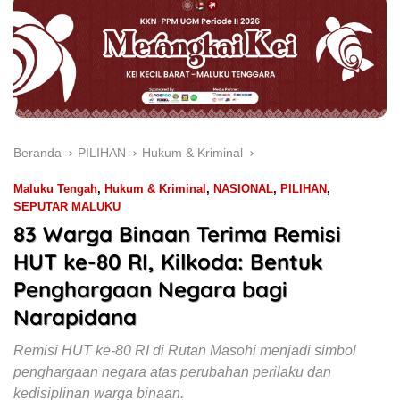
Beranda
PILIHAN
Hukum & Kriminal
Maluku Tengah
,
Hukum & Kriminal
,
NASIONAL
,
PILIHAN
,
SEPUTAR MALUKU
83 Warga Binaan Terima Remisi
HUT ke-80 RI, Kilkoda: Bentuk
Penghargaan Negara bagi
Narapidana
Remisi HUT ke-80 RI di Rutan Masohi menjadi simbol
penghargaan negara atas perubahan perilaku dan
kedisiplinan warga binaan.