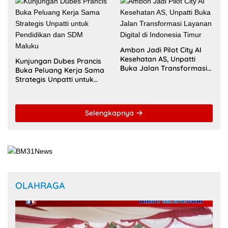
16 Mei 2026
Zulkarnain Awat Amir Berharap Liga Kampung Soekarno
Cup U-17 Hidupkan Semangat Bung Karno di Bumi
Pamahanunusa
16 Mei 2026
Masohi Jadi Zona Istimewa Soekarno Cup 2026, Benhur
Watubun: Ini Kota dan Tempat Tinggal Bung Karno
13 Februari 2026
Mahasiswa Universitas Pattimura Raih 9 Medali di Satria
Airlangga Cup X 2026
23 Desember 2025
Mahasiswi Universitas Terbuka Ambon Raih Perak SEA
Games 2025, Harumkan Nama Indonesia
28 November 2025
Bupati Maluku Tengah Tekankan Banda sebagai Ruang
Budaya yang Hidup dan Dinamis