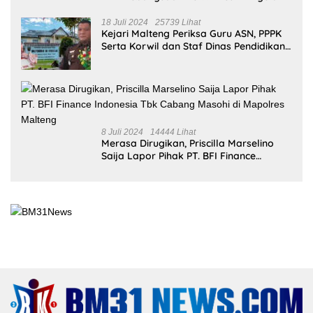
Redaksi
Tentang Kami
Pedoman Media Siber
Kode Etik
Kebijakan Privasi
Disclaimer
Copyright ©2026
BM31News.com