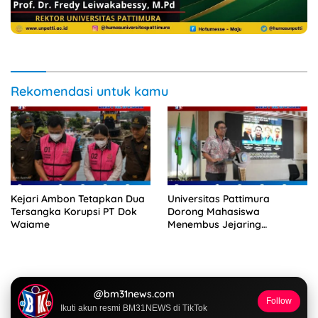
NASIONAL
4 Agustus 2026
Unpatti Kawal Revitalisasi Sekolah,
Pastikan Program Kemendikdasmen
Tepat Sasaran
23 Juli 2026
Keterbatasan Fiskal Tak Menghentikan
Ambisi Membangun Banda, Bupati
Malteng Andalkan Kolaborasi
Multipendanaan
22 Juli 2026
Dua Siswi SMK Negeri 1 Ambon Raih
Juara III Nasional, Pemprov Maluku Beri
Apresiasi
20 Juli 2026
Di Tengah Efisiensi Anggaran, Maluku
Justru Dapat Prioritas Irigasi Nasional