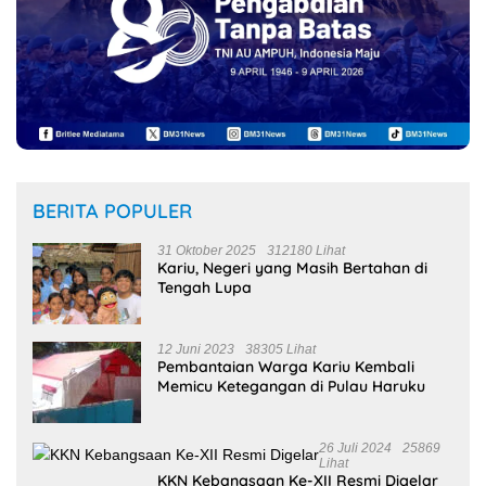
Terkait THR Tahun 2023 Capai 7,4 M
8 Juli 2024
14444 Lihat
Merasa Dirugikan, Priscilla Marselino
Saija Lapor Pihak PT. BFI Finance
Indonesia Tbk Cabang Masohi di
Mapolres Malteng