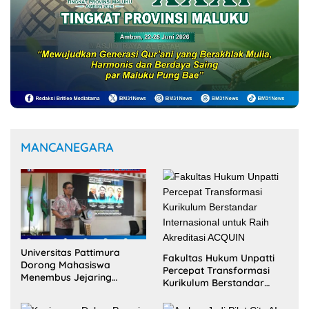
Ambon Jadi Pilot City AI
Kesehatan AS, Unpatti
Kunjungan Dubes Prancis
Buka Jalan Transformasi
Buka Peluang Kerja Sama
Layanan Digital di
Strategis Unpatti untuk
Indonesia Timur
Pendidikan dan SDM
Maluku
Selengkapnya
OLAHRAGA