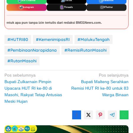
WA Channel
TikTok
Facebook
Instagram
Threads
X/Twitter
dari redaksi BM31News.com.
#HUTRI80
#KemenimipasRI
#MalukuTengah
#PembinaanNarapidana
#RemisiRutanMasohi
#RutanMasohi
Navigasi
Pos sebelumnya
Pos selanjutnya
Bupati Zulkarnain Pimpin
Bupati Malteng Serahkan
pos
Upacara HUT RI ke-80 di
Remisi HUT RI ke-80 untuk 83
Masohi, Rakyat Tetap Antusias
Warga Binaan
Meski Hujan