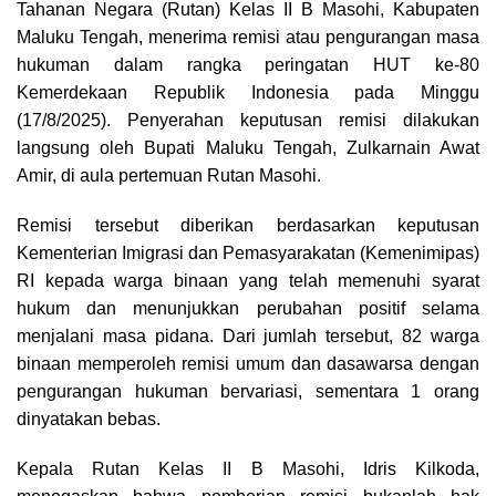
Tahanan Negara (Rutan) Kelas II B Masohi, Kabupaten
b
a
s
g
L
e
o
d
A
r
i
Maluku Tengah, menerima remisi atau pengurangan masa
o
s
p
a
n
hukuman dalam rangka peringatan HUT ke-80
k
p
m
k
Kemerdekaan Republik Indonesia pada Minggu
(17/8/2025). Penyerahan keputusan remisi dilakukan
langsung oleh Bupati Maluku Tengah, Zulkarnain Awat
Amir, di aula pertemuan Rutan Masohi.
Remisi tersebut diberikan berdasarkan keputusan
Kementerian Imigrasi dan Pemasyarakatan (Kemenimipas)
RI kepada warga binaan yang telah memenuhi syarat
hukum dan menunjukkan perubahan positif selama
menjalani masa pidana. Dari jumlah tersebut, 82 warga
binaan memperoleh remisi umum dan dasawarsa dengan
pengurangan hukuman bervariasi, sementara 1 orang
dinyatakan bebas.
Kepala Rutan Kelas II B Masohi, Idris Kilkoda,