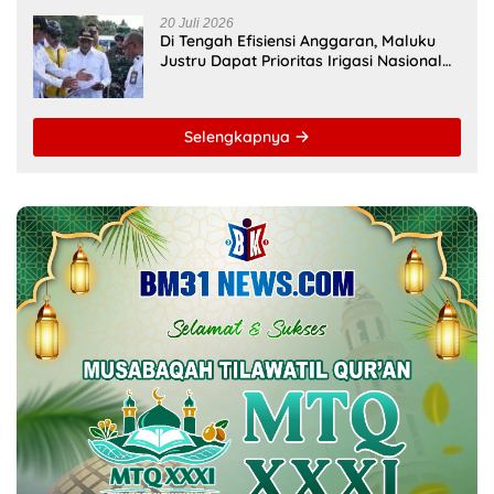
MANCANEGARA
Universitas Pattimura
Fakultas Hukum Unpatti
Dorong Mahasiswa
Percepat Transformasi
Menembus Jejaring
Kurikulum Berstandar
Akademik Global Lewat
Internasional untuk Raih
Kolaborasi Diaspora
Akreditasi ACQUIN
Indonesia