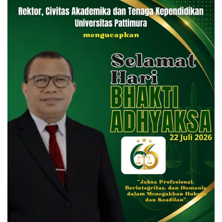
Rekomendasi untuk kamu
Kejari Ambon Tetapkan Dua
Universitas Pattimura
Tersangka Korupsi PT Dok
Dorong Mahasiswa
Waiame
Menembus Jejaring
Akademik Global Lewat
Kolaborasi Diaspora
Indonesia
@bm31news.com
Follow
Ikuti akun resmi BM31NEWS di TikTok
@bm31news.com