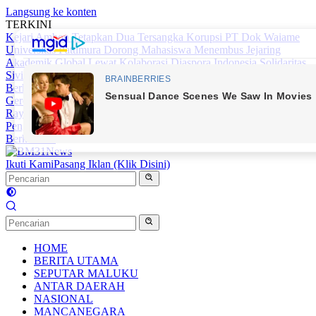
Langsung ke konten
TERKINI
Kejari Ambon Tetapkan Dua Tersangka Korupsi PT Dok Waiame
Universitas Pattimura Dorong Mahasiswa Menembus Jejaring
Akademik Global Lewat Kolaborasi Diaspora Indonesia
Solidaritas
Sivitas Akademika Unpatti Berbuah Nyata: Gerakan ‘Sehari
Berkorban’ Himpun Rp309,6 Juta untuk Percepatan Pembangunan
Gereja Kampus
Lolos AKMIL dan AKPOL, Siswa SMA Negeri 1
Raya Harumkan Nama Sekolah
Bupati Maluku Tengah Dorong
Penguatan Kemitraan Layanan Kesehatan untuk Pertahankan UHC
Berkualitas
Ikuti Kami
Pasang Iklan (Klik Disini)
HOME
BERITA UTAMA
SEPUTAR MALUKU
ANTAR DAERAH
NASIONAL
MANCANEGARA