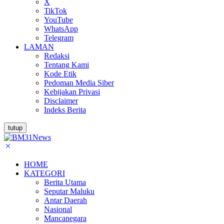
X
TikTok
YouTube
WhatsApp
Telegram
LAMAN
Redaksi
Tentang Kami
Kode Etik
Pedoman Media Siber
Kebijakan Privasi
Disclaimer
Indeks Berita
tutup
HOME
KATEGORI
Berita Utama
Seputar Maluku
Antar Daerah
Nasional
Mancanegara