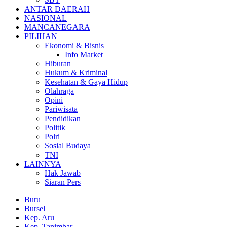
ANTAR DAERAH
NASIONAL
MANCANEGARA
PILIHAN
Ekonomi & Bisnis
Info Market
Hiburan
Hukum & Kriminal
Kesehatan & Gaya Hidup
Olahraga
Opini
Pariwisata
Pendidikan
Politik
Polri
Sosial Budaya
TNI
LAINNYA
Hak Jawab
Siaran Pers
Buru
Bursel
Kep. Aru
Kep. Tanimbar