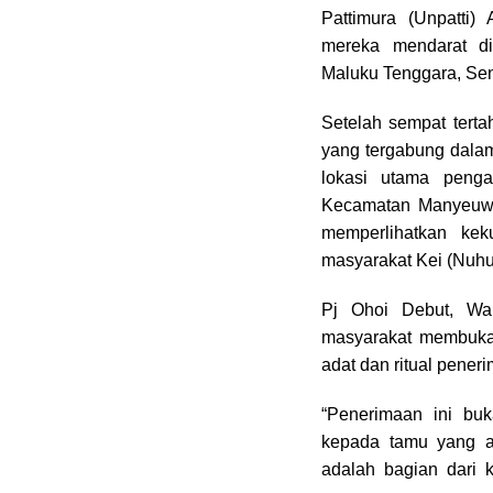
o
d
A
r
i
Pattimura (Unpatti
o
s
p
a
mereka mendarat di
k
p
m
Maluku Tenggara, Sen
Setelah sempat tert
yang tergabung dalam
lokasi utama peng
Kecamatan Manyeuw.
memperlihatkan ke
masyarakat Kei (Nuhu
Pj Ohoi Debut, Wal
masyarakat membuka
adat dan ritual pener
“Penerimaan ini buk
kepada tamu yang a
adalah bagian dari 