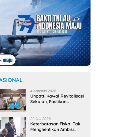
ASIONAL
4 Agustus 2026
Unpatti Kawal Revitalisasi
Sekolah, Pastikan
Program
Kemendikdasmen Tepat
Sasaran
23 Juli 2026
Keterbatasan Fiskal Tak
Menghentikan Ambisi
Membangun Banda,