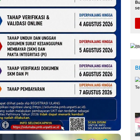
Bu
se
Di
B