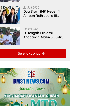
Bupati Malteng Andalkan
Kolaborasi
22 Juli 2026
Multipendanaan
Dua Siswi SMK Negeri 1
Ambon Raih Juara III
Nasional, Pemprov Maluku
Beri Apresiasi
20 Juli 2026
Di Tengah Efisiensi
Anggaran, Maluku Justru
Dapat Prioritas Irigasi
Nasional untuk Wujudkan
Kemandirian Pangan
Selengkapnya