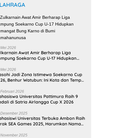
LAHRAGA
 Mei 2026
lkarnain Awat Amir Berharap Liga
mpung Soekarno Cup U-17 Hidupkan
mangat Bung Karno di Bumi
amahanunusa
 Mei 2026
sohi Jadi Zona Istimewa Soekarno Cup
26, Benhur Watubun: Ini Kota dan Tempat
nggal Bung Karno
 Februari 2026
hasiswa Universitas Pattimura Raih 9
dali di Satria Airlangga Cup X 2026
 Desember 2025
hasiswi Universitas Terbuka Ambon Raih
erak SEA Games 2025, Harumkan Nama
donesia
 November 2025