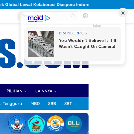
esia
Solidaritas Sivitas Akademika Unpatti Berbuah Ny
tutup
PILIHAN
LAINNYA
u Tenggara
MBD
SBB
SBT