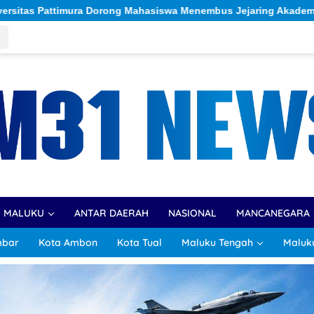
mbus Jejaring Akademik Global Lewat Kolaborasi Diaspora Indon
R MALUKU
ANTAR DAERAH
NASIONAL
MANCANEGARA
mbar
Kota Ambon
Kota Tual
Maluku Tengah
Maluk