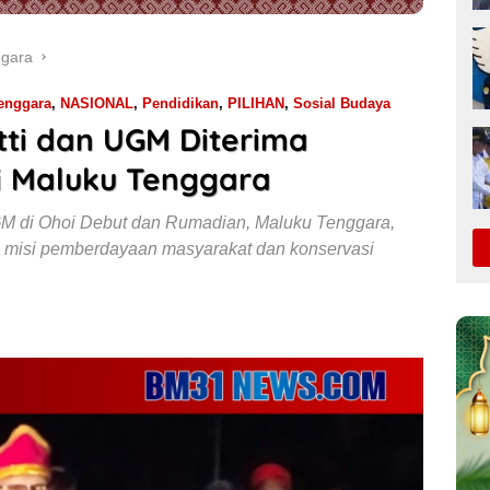
ggara
enggara
,
NASIONAL
,
Pendidikan
,
PILIHAN
,
Sosial Budaya
tti dan UGM Diterima
i Maluku Tenggara
GM di Ohoi Debut dan Rumadian, Maluku Tenggara,
 misi pemberdayaan masyarakat dan konservasi