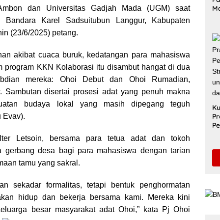
) Ambon dan Universitas Gadjah Mada (UGM) saat
M
n
Me
 Bandara Karel Sadsuitubun Langgur, Kabupaten
k
Ak
in (23/6/2025) petang.
Le
Di
ahan akibat cuaca buruk, kedatangan para mahasiswa
 program KKN Kolaborasi itu disambut hangat di dua
abdian mereka: Ohoi Debut dan Ohoi Rumadian,
 Sambutan disertai prosesi adat yang penuh makna
kuatan budaya lokal yang masih dipegang teguh
Ku
 Evav).
Pr
Pe
Sa
ter Letsoin, bersama para tetua adat dan tokoh
Un
 gerbang desa bagi para mahasiswa dengan tarian
Pe
S
imaan tamu yang sakral.
an sekadar formalitas, tetapi bentuk penghormatan
kan hidup dan bekerja bersama kami. Mereka kini
keluarga besar masyarakat adat Ohoi,” kata Pj Ohoi