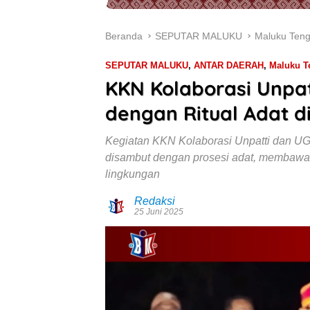
Beranda
SEPUTAR MALUKU
Maluku Ten
SEPUTAR MALUKU
,
ANTAR DAERAH
,
Maluku T
KKN Kolaborasi Unpa
dengan Ritual Adat d
Kegiatan KKN Kolaborasi Unpatti dan U
disambut dengan prosesi adat, membawa
lingkungan
Redaksi
25 Juni 2025