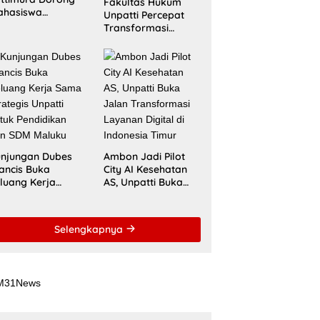
Fakultas Hukum
ahasiswa
Unpatti Percepat
nembus Jejaring
Transformasi
ademik Global
Kurikulum
wat Kolaborasi
Berstandar
aspora Indonesia
Internasional untuk
Raih Akreditasi
ACQUIN
njungan Dubes
Ambon Jadi Pilot
ancis Buka
City AI Kesehatan
luang Kerja
AS, Unpatti Buka
ma Strategis
Jalan Transformasi
patti untuk
Layanan Digital di
ndidikan dan
Indonesia Timur
Selengkapnya
DM Maluku