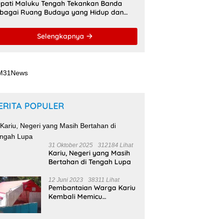
pati Maluku Tengah Tekankan Banda
bagai Ruang Budaya yang Hidup dan
namis
Selengkapnya
ERITA POPULER
31 Oktober 2025
312184 Lihat
Kariu, Negeri yang Masih
Bertahan di Tengah Lupa
12 Juni 2023
38311 Lihat
Pembantaian Warga Kariu
Kembali Memicu
Ketegangan di Pulau
Haruku