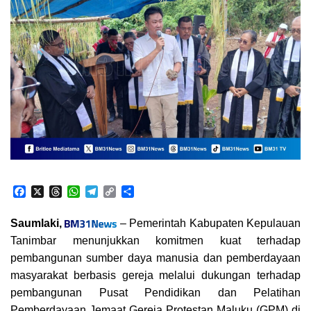
F
X
T
W
T
C
S
a
h
h
e
o
h
c
r
a
l
p
a
Saumlaki,
– Pemerintah Kabupaten Kepulauan
e
e
t
e
y
r
Tanimbar menunjukkan komitmen kuat terhadap
b
a
s
g
L
e
o
d
A
r
i
pembangunan sumber daya manusia dan pemberdayaan
o
s
p
a
n
masyarakat berbasis gereja melalui dukungan terhadap
k
p
m
k
pembangunan Pusat Pendidikan dan Pelatihan
Pemberdayaan Jemaat Gereja Protestan Maluku (GPM) di