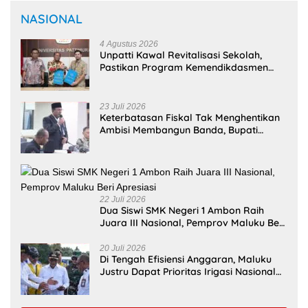
NASIONAL
4 Agustus 2026
Unpatti Kawal Revitalisasi Sekolah,
Pastikan Program Kemendikdasmen
Tepat Sasaran
23 Juli 2026
Keterbatasan Fiskal Tak Menghentikan
Ambisi Membangun Banda, Bupati
Malteng Andalkan Kolaborasi
Multipendanaan
22 Juli 2026
Dua Siswi SMK Negeri 1 Ambon Raih
Juara III Nasional, Pemprov Maluku Beri
Apresiasi
20 Juli 2026
Di Tengah Efisiensi Anggaran, Maluku
Justru Dapat Prioritas Irigasi Nasional
untuk Wujudkan Kemandirian Pangan
Selengkapnya