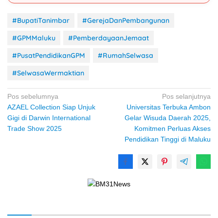
#BupatiTanimbar
#GerejaDanPembangunan
#GPMMaluku
#PemberdayaanJemaat
#PusatPendidikanGPM
#RumahSelwasa
#SelwasaWermaktian
Navigasi
Pos sebelumnya
Pos selanjutnya
AZAEL Collection Siap Unjuk
Universitas Terbuka Ambon
pos
Gigi di Darwin International
Gelar Wisuda Daerah 2025,
Trade Show 2025
Komitmen Perluas Akses
Pendidikan Tinggi di Maluku