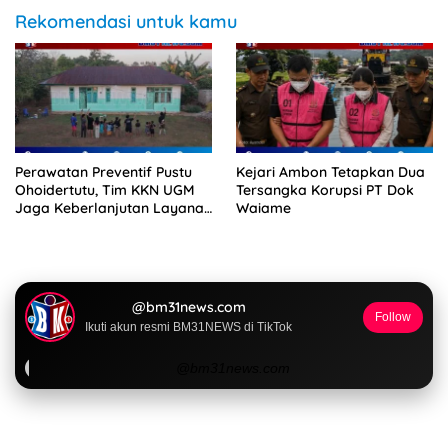
Rekomendasi untuk kamu
Perawatan Preventif Pustu
Kejari Ambon Tetapkan Dua
Ohoidertutu, Tim KKN UGM
Tersangka Korupsi PT Dok
Jaga Keberlanjutan Layanan
Waiame
Kesehatan Desa
@bm31news.com
Follow
Ikuti akun resmi BM31NEWS di TikTok
@bm31news.com