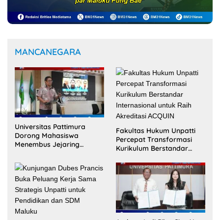
MANCANEGARA
Universitas Pattimura
Fakultas Hukum Unpatti
Dorong Mahasiswa
Percepat Transformasi
Menembus Jejaring
Kurikulum Berstandar
Akademik Global Lewat
Internasional untuk Raih
Kolaborasi Diaspora
Akreditasi ACQUIN
Indonesia
Ambon Jadi Pilot City AI
Kunjungan Dubes Prancis