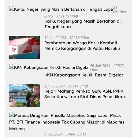
31
Oktober
2025
312185 Lihat
Kariu, Negeri yang Masih Bertahan di
Tengah Lupa
12 Juni 2023
38312 Lihat
Pembantaian Warga Kariu Kembali
Memicu Ketegangan di Pulau Haruku
26 Juli 2024
25877
Lihat
KKN Kebangsaan Ke-XII Resmi Digelar
18 Juli 2024
25744 Lihat
Kejari Malteng Periksa Guru ASN, PPPK
Serta Korwil dan Staf Dinas Pendidikan
Terkait THR Tahun 2023 Capai 7,4 M
8 Juli 2024
14448 Lihat
Merasa Dirugikan, Priscilla Marselino