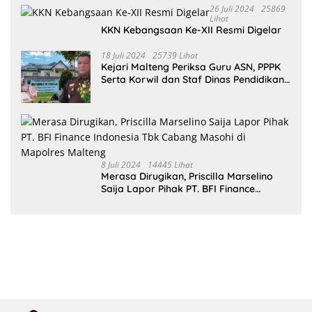
26 Juli 2024
25869
Lihat
KKN Kebangsaan Ke-XII Resmi Digelar
18 Juli 2024
25739 Lihat
Kejari Malteng Periksa Guru ASN, PPPK
Serta Korwil dan Staf Dinas Pendidikan
Terkait THR Tahun 2023 Capai 7,4 M
8 Juli 2024
14445 Lihat
Merasa Dirugikan, Priscilla Marselino
Saija Lapor Pihak PT. BFI Finance
Indonesia Tbk Cabang Masohi di
Mapolres Malteng