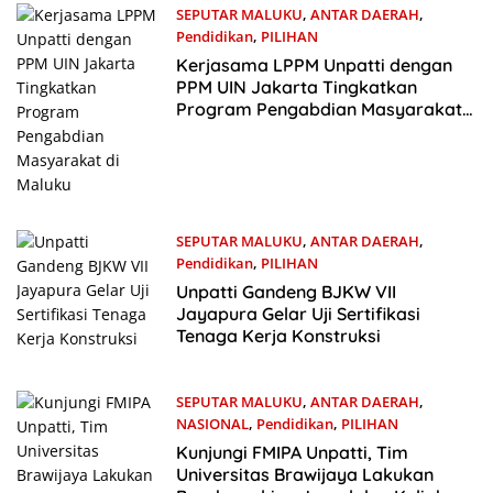
SEPUTAR MALUKU
,
ANTAR DAERAH
,
Pendidikan
,
PILIHAN
26 Juni 2024
Kerjasama LPPM Unpatti dengan
PPM UIN Jakarta Tingkatkan
Program Pengabdian Masyarakat
di Maluku
SEPUTAR MALUKU
,
ANTAR DAERAH
,
Pendidikan
,
PILIHAN
12 Juni 2024
Unpatti Gandeng BJKW VII
Jayapura Gelar Uji Sertifikasi
Tenaga Kerja Konstruksi
SEPUTAR MALUKU
,
ANTAR DAERAH
,
NASIONAL
,
Pendidikan
,
PILIHAN
11 Juni 2024
Kunjungi FMIPA Unpatti, Tim
Universitas Brawijaya Lakukan