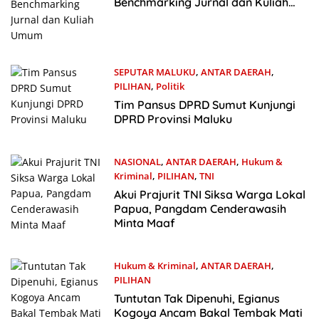
Benchmarking Jurnal dan Kuliah
Umum
SEPUTAR MALUKU
,
ANTAR DAERAH
,
PILIHAN
,
Politik
13 Mei 2024
Tim Pansus DPRD Sumut Kunjungi
DPRD Provinsi Maluku
NASIONAL
,
ANTAR DAERAH
,
Hukum &
Kriminal
,
PILIHAN
,
TNI
25 Maret 2024
Akui Prajurit TNI Siksa Warga Lokal
Papua, Pangdam Cenderawasih
Minta Maaf
Hukum & Kriminal
,
ANTAR DAERAH
,
PILIHAN
29 Juni 2023
Tuntutan Tak Dipenuhi, Egianus
Kogoya Ancam Bakal Tembak Mati