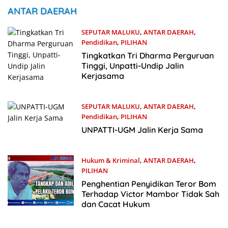
ANTAR DAERAH
SEPUTAR MALUKU
,
ANTAR DAERAH
,
Pendidikan
,
PILIHAN
12 Juli 2024
Tingkatkan Tri Dharma Perguruan
Tinggi, Unpatti-Undip Jalin
Kerjasama
SEPUTAR MALUKU
,
ANTAR DAERAH
,
Pendidikan
,
PILIHAN
9 Juli 2024
UNPATTI-UGM Jalin Kerja Sama
Hukum & Kriminal
,
ANTAR DAERAH
,
PILIHAN
29 Juni 2024
Penghentian Penyidikan Teror Bom
Terhadap Victor Mambor Tidak Sah
dan Cacat Hukum