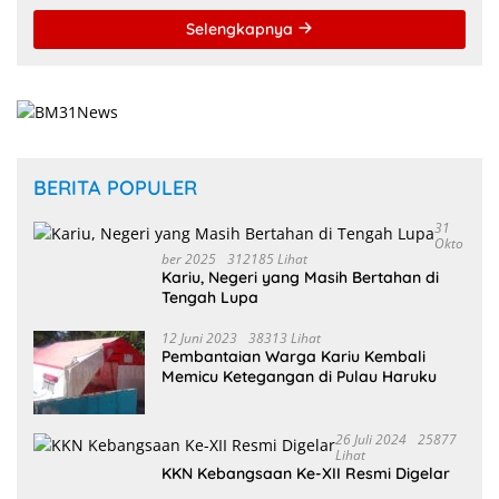
Selengkapnya
BERITA POPULER
31
Okto
Ber 2025
312185 Lihat
Kariu, Negeri yang Masih Bertahan di
Tengah Lupa
12 Juni 2023
38313 Lihat
Pembantaian Warga Kariu Kembali
Memicu Ketegangan di Pulau Haruku
26 Juli 2024
25877
Lihat
KKN Kebangsaan Ke-XII Resmi Digelar