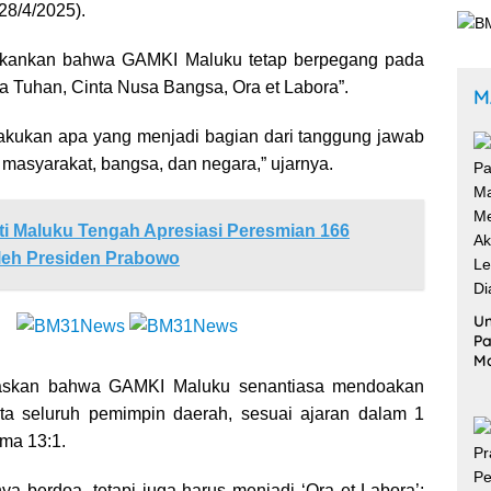
28/4/2025).
nekankan bahwa GAMKI Maluku tetap berpegang pada
ta Tuhan, Cinta Nusa Bangsa, Ora et Labora”.
M
akukan apa yang menjadi bagian dari tanggung jawab
 masyarakat, bangsa, dan negara,” ujarnya.
i Maluku Tengah Apresiasi Peresmian 166
leh Presiden Prabowo
Un
Pa
M
Me
askan bahwa GAMKI Maluku senantiasa mendoakan
Ak
ta seluruh pemimpin daerah, sesuai ajaran dalam 1
Le
Di
oma 13:1.
ya berdoa, tetapi juga harus menjadi ‘Ora et Labora’: