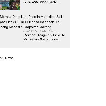
Guru ASN, PPPK Serta
Korwil dan Staf Dinas
Pendidikan Terkait THR
Tahun 2023 Capai 7,4 M
8 Juli 2024
14445 Lihat
Merasa Dirugikan, Priscilla
Marselino Saija Lapor
Pihak PT. BFI Finance
Indonesia Tbk Cabang
Masohi di Mapolres
Malteng