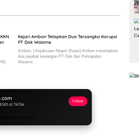
m KKN
Kejari Ambon Tetapkan Dua Tersangka Korupsi
an
PT Dok Waiame
Ambon, | Kejaksaan Negeri (Kejari) Ambon menetapkan
dua pejabat keuangan PT Dok dan Perkapalan
PM)
Waiame…
.com
Follow
NEWS di TikTok
@bm31news.com