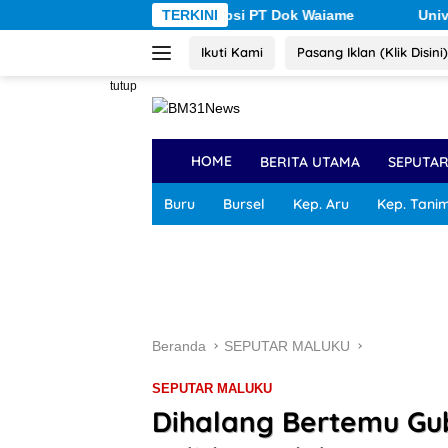
Langsung
gka Korupsi PT Dok Waiame
TERKINI
Universitas Pattimura Doron
ke
Ikuti Kami
Pasang Iklan (Klik Disini)
konten
tutup
HOME
BERITA UTAMA
SEPUTA
Buru
Bursel
Kep. Aru
Kep. Tani
Beranda
SEPUTAR MALUKU
SEPUTAR MALUKU
Dihalang Bertemu Gu