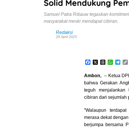
Solid Mendukung Pem
Samuel Patra Ritiauw tegaskan komitme
masyarakat meski mendapat cibiran.
Redaksi
28 April 2025
F
X
T
W
T
a
h
h
e
c
r
a
l
Ambon,
– Ketua DPD
e
e
t
e
bahwa Gerakan Angk
b
a
s
g
o
d
A
r
i
teguh menjalankan 
o
s
p
a
cibiran dari sejumla
k
p
m
“Walaupun terdapat
merasa dekat dengan
berjumpa bersama Pa