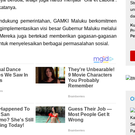
katanya.
dukung pemerintahan, GAMKI Maluku berkomitmen
Ku
implementasikan visi besar Gubernur Maluku melalui
Pr
Pe
 Mereka juga bertekad memberikan gagasan-gagasan
Sa
f untuk menyelesaikan berbagai permasalahan sosial.
Un
Pe
S
O