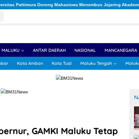
g Mahasiswa Menembus Jejaring Akademik Global Lewat Kolaboras
R MALUKU
ANTAR DAERAH
NASIONAL
MANCANEGARA
mbar
Kota Ambon
Kota Tual
Maluku Tengah
Maluk
N
bernur, GAMKI Maluku Tetap