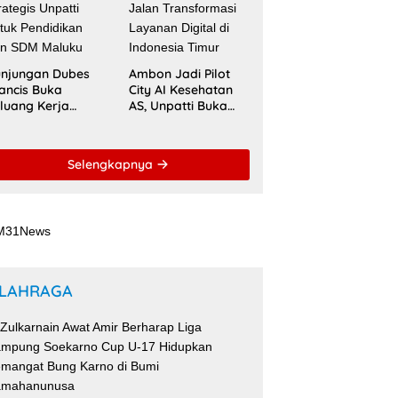
njungan Dubes
Ambon Jadi Pilot
ancis Buka
City AI Kesehatan
luang Kerja
AS, Unpatti Buka
ma Strategis
Jalan Transformasi
patti untuk
Layanan Digital di
ndidikan dan
Indonesia Timur
Selengkapnya
DM Maluku
LAHRAGA