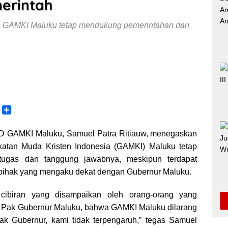
erintah
n GAMKI Maluku tetap mendukung pemerintahan dan
C
S
o
h
p
a
 GAMKI Maluku, Samuel Patra Ritiauw, menegaskan
y
r
atan Muda Kristen Indonesia (GAMKI) Maluku tetap
L
e
tugas dan tanggung jawabnya, meskipun terdapat
n
h pihak yang mengaku dekat dengan Gubernur Maluku.
k
 cibiran yang disampaikan oleh orang-orang yang
 Pak Gubernur Maluku, bahwa GAMKI Maluku dilarang
k Gubernur, kami tidak terpengaruh,” tegas Samuel