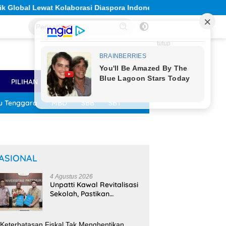
i Diaspora Indonesia
Solidaritas Sivitas Akademika Un
tutup
PILIHAN
LAINNYA
u Tenggara
MBD
SBB
SBT
ASIONAL
4 Agustus 2026
Unpatti Kawal Revitalisasi
Sekolah, Pastikan
Program
Kemendikdasmen Tepat
Sasaran