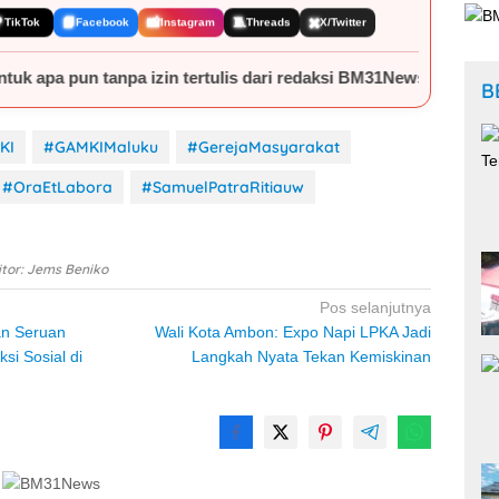

📘
📸
🧵
✖️
TikTok
Facebook
Instagram
Threads
X/Twitter
izin tertulis dari redaksi BM31News.com.
B
KI
#GAMKIMaluku
#GerejaMasyarakat
#OraEtLabora
#SamuelPatraRitiauw
itor: Jems Beniko
Pos selanjutnya
n Seruan
Wali Kota Ambon: Expo Napi LPKA Jadi
si Sosial di
Langkah Nyata Tekan Kemiskinan