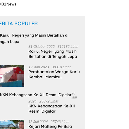
ERITA POPULER
31 Oktober 2025
312182 Lihat
Kariu, Negeri yang Masih
Bertahan di Tengah Lupa
12 Juni 2023
38310 Lihat
Pembantaian Warga Kariu
Kembali Memicu
Ketegangan di Pulau
Haruku
26
Juli
2024
25872 Lihat
KKN Kebangsaan Ke-XII
Resmi Digelar
18 Juli 2024
25743 Lihat
Kejari Malteng Periksa