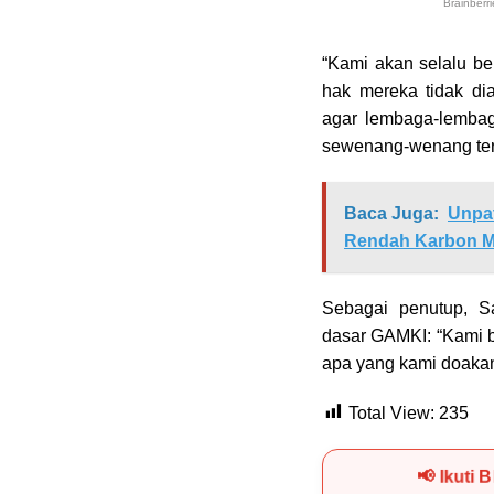
“Kami akan selalu b
hak mereka tidak di
agar lembaga-lemba
sewenang-wenang terh
Baca Juga:
Unpat
Rendah Karbon M
Sebagai penutup, S
dasar GAMKI: “Kami b
apa yang kami doakan
Total View:
235
📢 Ikuti 