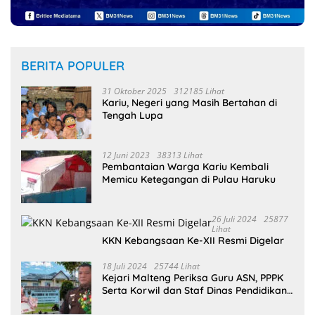
BERITA POPULER
31 Oktober 2025
312185 Lihat
Kariu, Negeri yang Masih Bertahan di
Tengah Lupa
12 Juni 2023
38313 Lihat
Pembantaian Warga Kariu Kembali
Memicu Ketegangan di Pulau Haruku
26 Juli 2024
25877
Lihat
KKN Kebangsaan Ke-XII Resmi Digelar
18 Juli 2024
25744 Lihat
Kejari Malteng Periksa Guru ASN, PPPK
Serta Korwil dan Staf Dinas Pendidikan
Terkait THR Tahun 2023 Capai 7,4 M