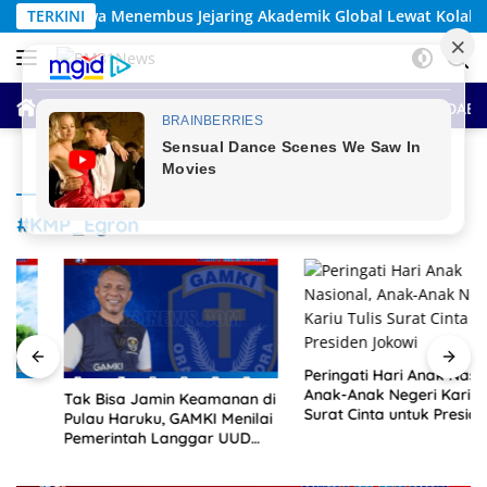
Langsung
ring Akademik Global Lewat Kolaborasi Diaspora Indonesia
TERKINI
ke
konten
HOME
BERITA UTAMA
SEPUTAR MALUKU
ANTAR DAE
#KMP_Egron
Peringati Hari Anak Nasional,
Anak-Anak Negeri Kariu Tulis
Tak Bisa Jamin Keamanan di
Surat Cinta untuk Presiden
Pulau Haruku, GAMKI Menilai
Jokowi
Pemerintah Langgar UUD
1945