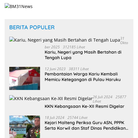
BERITA POPULER
31
Okto
Ber 2025
312185 Lihat
Kariu, Negeri yang Masih Bertahan di
Tengah Lupa
12 Juni 2023
38311 Lihat
Pembantaian Warga Kariu Kembali
Memicu Ketegangan di Pulau Haruku
26 Juli 2024
25877
Lihat
KKN Kebangsaan Ke-XII Resmi Digelar
18 Juli 2024
25744 Lihat
Kejari Malteng Periksa Guru ASN, PPPK
Serta Korwil dan Staf Dinas Pendidikan
Terkait THR Tahun 2023 Capai 7,4 M