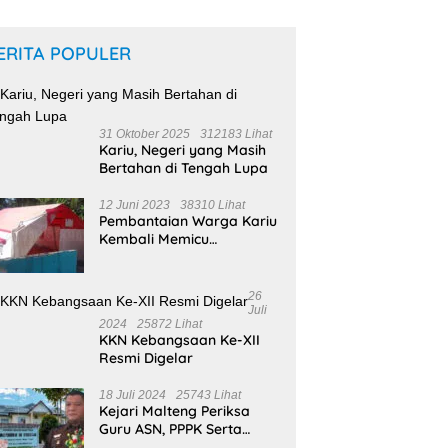
ERITA POPULER
31 Oktober 2025
312183 Lihat
Kariu, Negeri yang Masih
Bertahan di Tengah Lupa
12 Juni 2023
38310 Lihat
Pembantaian Warga Kariu
Kembali Memicu
Ketegangan di Pulau
Haruku
26
Juli
2024
25872 Lihat
KKN Kebangsaan Ke-XII
Resmi Digelar
18 Juli 2024
25743 Lihat
Kejari Malteng Periksa
Guru ASN, PPPK Serta
Korwil dan Staf Dinas