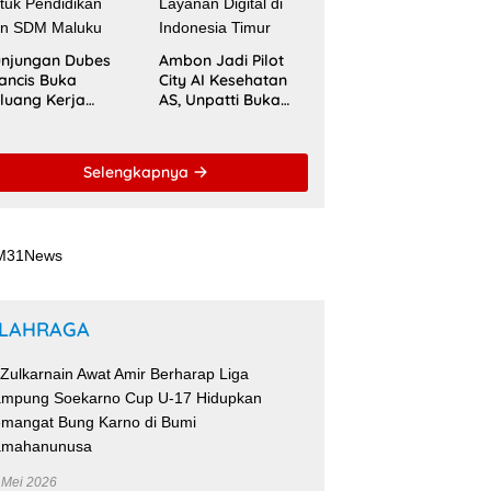
njungan Dubes
Ambon Jadi Pilot
ancis Buka
City AI Kesehatan
luang Kerja
AS, Unpatti Buka
ma Strategis
Jalan Transformasi
patti untuk
Layanan Digital di
ndidikan dan
Indonesia Timur
Selengkapnya
DM Maluku
LAHRAGA
 Mei 2026