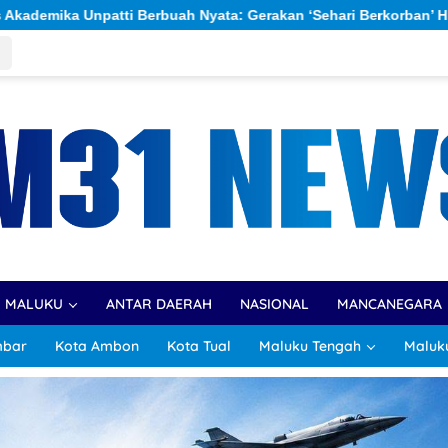
‘Sehari Berkorban’ Himpun Rp309,6 Juta untuk Percepatan Pemba
R MALUKU
ANTAR DAERAH
NASIONAL
MANCANEGARA
mbar
Kota Ambon
Kota Tual
Maluku Tengah
Maluk