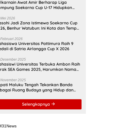
lkarnain Awat Amir Berharap Liga
mpung Soekarno Cup U-17 Hidupkan
mangat Bung Karno di Bumi
amahanunusa
 Mei 2026
sohi Jadi Zona Istimewa Soekarno Cup
26, Benhur Watubun: Ini Kota dan Tempat
nggal Bung Karno
 Februari 2026
hasiswa Universitas Pattimura Raih 9
dali di Satria Airlangga Cup X 2026
 Desember 2025
hasiswi Universitas Terbuka Ambon Raih
erak SEA Games 2025, Harumkan Nama
donesia
 November 2025
pati Maluku Tengah Tekankan Banda
bagai Ruang Budaya yang Hidup dan
namis
Selengkapnya