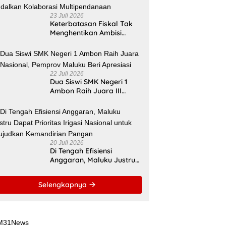
23 Juli 2026
Keterbatasan Fiskal Tak
Menghentikan Ambisi
Membangun Banda,
Bupati Malteng Andalkan
Kolaborasi
Multipendanaan
22 Juli 2026
Dua Siswi SMK Negeri 1
Ambon Raih Juara III
Nasional, Pemprov Maluku
Beri Apresiasi
20 Juli 2026
Di Tengah Efisiensi
Anggaran, Maluku Justru
Dapat Prioritas Irigasi
Nasional untuk Wujudkan
Selengkapnya
Kemandirian Pangan