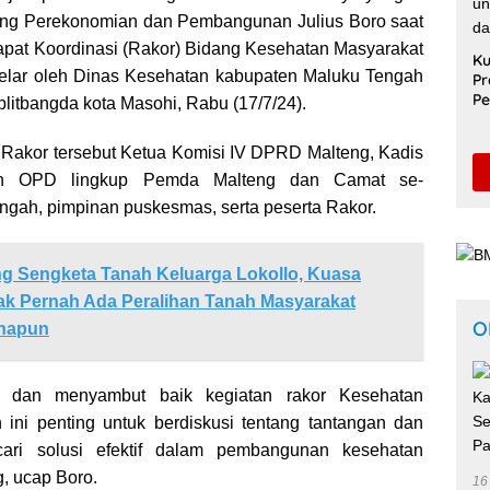
ang Perekonomian dan Pembangunan Julius Boro saat
pat Koordinasi (Rakor) Bidang Kesehatan Masyarakat
Ku
gelar oleh Dinas Kesehatan kabupaten Maluku Tengah
Pr
Pe
applitbangda kota Masohi, Rabu (17/7/24).
Sa
Un
 Rakor tersebut Ketua Komisi IV DPRD Malteng, Kadis
Pe
S
nan OPD lingkup Pemda Malteng dan Camat se-
gah, pimpinan puskesmas, serta peserta Rakor.
g Sengketa Tanah Keluarga Lokollo, Kuasa
k Pernah Ada Peralihan Tanah Masyarakat
O
napun
i dan menyambut baik kegiatan rakor Kesehatan
 ini penting untuk berdiskusi tentang tantangan dan
ari solusi efektif dalam pembangunan kesehatan
, ucap Boro.
16