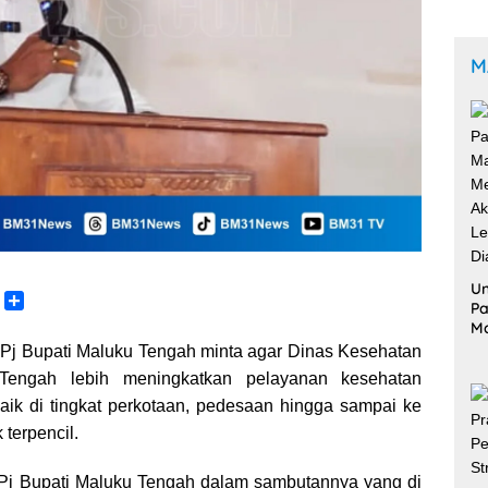
M
Un
C
S
Pa
o
h
M
p
a
Me
Pj Bupati Maluku Tengah minta agar Dinas Kesehatan
y
r
Ak
Tengah lebih meningkatkan pelayanan kesehatan
L
e
Le
ik di tingkat perkotaan, pedesaan hingga sampai ke
Di
n
 terpencil.
k
 Pj Bupati Maluku Tengah dalam sambutannya yang di