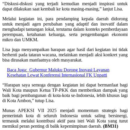
“Diskusi-diskusi yang terjadi kemudian menjadi inspirasi untuk
dapat dilakukan saat kembali ke kota masing-masing,” lanjut Lisa.
Melalui kegiatan ini, para pendamping kepala daerah didorong
untuk menjadi agen perubahan yang adaptif dan inovatif dalam
menghadapi tantangan lokal, terutama dalam konteks pemberdayaan
perempuan, ketahanan keluarga, serta pengembangan ekonomi
mikro dan UMKM.
Lisa juga menyampaikan harapan agar hasil dari kegiatan ini tidak
berhenti pada tataran wacana, melainkan menjadi aksi konkret yang
bisa dirasakan manfaatnya oleh masyarakat.
Baca Juga:
Gubernur Maluku Dorong Inovasi Layanan
Kesehatan Lewat Konferensi Internasional FK Unpatti
“Harapan saya semoga dengan kegiatan ini dapat bermanfaat bagi
Wali Kota maupun Ketua TP-PKK dan memberikan dampak yang
baik bagi pembangunan di kota-kota se-Indonesia, lebih khusus lagi
di Kota Ambon,” tutup Lisa.
Munas APEKSI VII 2025 menjadi momentum strategis bagi
pemerintah kota di seluruh Indonesia untuk saling bersinergi,
termasuk melalui kontribusi aktif para istri Wali Kota yang turut
memikul peran penting di balik kepemimpinan daerah.
(BM31)