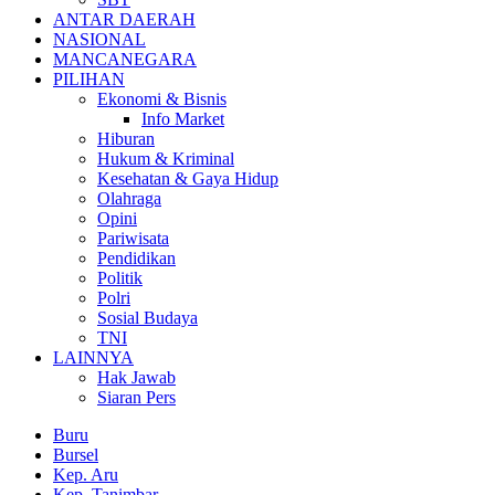
ANTAR DAERAH
NASIONAL
MANCANEGARA
PILIHAN
Ekonomi & Bisnis
Info Market
Hiburan
Hukum & Kriminal
Kesehatan & Gaya Hidup
Olahraga
Opini
Pariwisata
Pendidikan
Politik
Polri
Sosial Budaya
TNI
LAINNYA
Hak Jawab
Siaran Pers
Buru
Bursel
Kep. Aru
Kep. Tanimbar