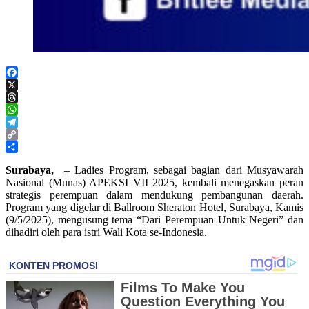
Facebook
X
Threads
WhatsApp
Telegram
Copy
Link
Share
Surabaya,
– Ladies Program, sebagai bagian dari Musyawarah
Nasional (Munas) APEKSI VII 2025, kembali menegaskan peran
strategis perempuan dalam mendukung pembangunan daerah.
Program yang digelar di Ballroom Sheraton Hotel, Surabaya, Kamis
(9/5/2025), mengusung tema “Dari Perempuan Untuk Negeri” dan
dihadiri oleh para istri Wali Kota se-Indonesia.