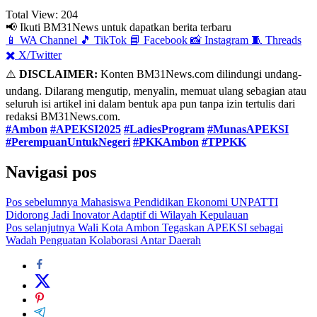
Total View:
204
📢 Ikuti BM31News untuk dapatkan berita terbaru
📱
WA Channel
🎵
TikTok
📘
Facebook
📸
Instagram
🧵
Threads
✖️
X/Twitter
⚠️
DISCLAIMER:
Konten BM31News.com dilindungi undang-
undang. Dilarang mengutip, menyalin, memuat ulang sebagian atau
seluruh isi artikel ini dalam bentuk apa pun tanpa izin tertulis dari
redaksi BM31News.com.
#Ambon
#APEKSI2025
#LadiesProgram
#MunasAPEKSI
#PerempuanUntukNegeri
#PKKAmbon
#TPPKK
Navigasi pos
Pos sebelumnya
Mahasiswa Pendidikan Ekonomi UNPATTI
Didorong Jadi Inovator Adaptif di Wilayah Kepulauan
Pos selanjutnya
Wali Kota Ambon Tegaskan APEKSI sebagai
Wadah Penguatan Kolaborasi Antar Daerah