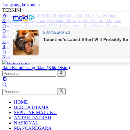
Langsung ke konten
TERKINI
Perawatan Preventif Pustu Ohoidertutu, Tim KKN UGM Jaga
Keberlanjutan Layanan Kesehatan Desa
Kejari Ambon Tetapkan
Dua Tersangka Korupsi PT Dok Waiame
Universitas Pattimura
Dorong Mahasiswa Menembus Jejaring Akademik Global Lewat
Kolaborasi Diaspora Indonesia
Solidaritas Sivitas Akademika
Unpatti Berbuah Nyata: Gerakan ‘Sehari Berkorban’ Himpun
Rp309,6 Juta untuk Percepatan Pembangunan Gereja Kampus
Lolos AKMIL dan AKPOL, Siswa SMA Negeri 1 Raya Harumkan
Nama Sekolah
Ikuti Kami
Pasang Iklan (Klik Disini)
HOME
BERITA UTAMA
SEPUTAR MALUKU
ANTAR DAERAH
NASIONAL
MANCANEGARA