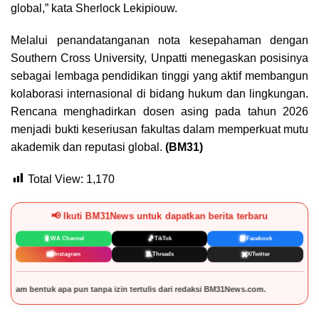
global,” kata Sherlock Lekipiouw.
Melalui penandatanganan nota kesepahaman dengan
Southern Cross University, Unpatti menegaskan posisinya
sebagai lembaga pendidikan tinggi yang aktif membangun
kolaborasi internasional di bidang hukum dan lingkungan.
Rencana menghadirkan dosen asing pada tahun 2026
menjadi bukti keseriusan fakultas dalam memperkuat mutu
akademik dan reputasi global.
(BM31)
Total View:
1,170
📢 Ikuti BM31News untuk dapatkan berita terbaru
📱
🎵
📘
WA Channel
TikTok
Facebook
📸
🧵
✖️
Instagram
Threads
X/Twitter
izin tertulis dari redaksi BM31News.com.