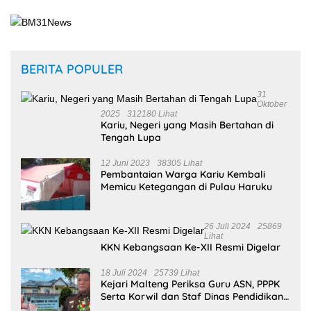
BERITA POPULER
31
Oktober
2025
312180 Lihat
Kariu, Negeri yang Masih Bertahan di
Tengah Lupa
12 Juni 2023
38305 Lihat
Pembantaian Warga Kariu Kembali
Memicu Ketegangan di Pulau Haruku
26 Juli 2024
25869
Lihat
KKN Kebangsaan Ke-XII Resmi Digelar
18 Juli 2024
25739 Lihat
Kejari Malteng Periksa Guru ASN, PPPK
Serta Korwil dan Staf Dinas Pendidikan
Terkait THR Tahun 2023 Capai 7,4 M