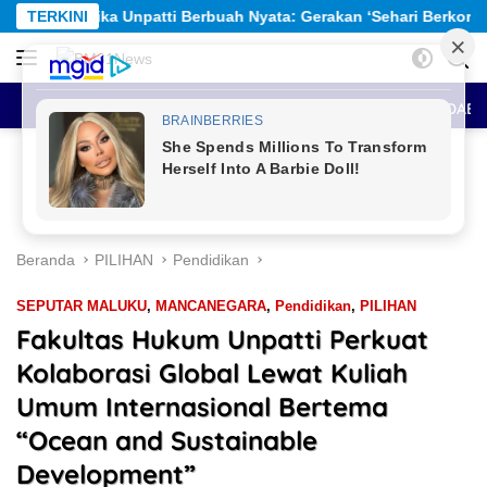
Langsung
 Nyata: Gerakan ‘Sehari Berkorban’ Himpun Rp309,6 Juta untuk 
TERKINI
ke
konten
HOME
BERITA UTAMA
SEPUTAR MALUKU
ANTAR DAE
Beranda
PILIHAN
Pendidikan
SEPUTAR MALUKU
,
MANCANEGARA
,
Pendidikan
,
PILIHAN
Fakultas Hukum Unpatti Perkuat
Kolaborasi Global Lewat Kuliah
Umum Internasional Bertema
“Ocean and Sustainable
Development”