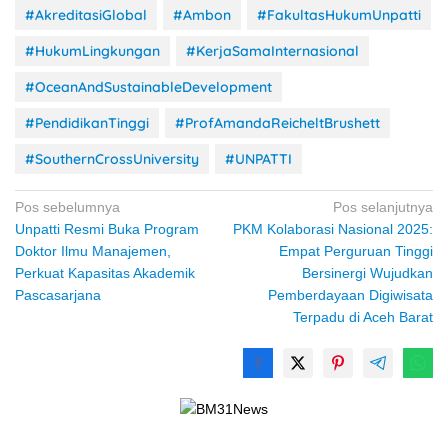
#AkreditasiGlobal
#Ambon
#FakultasHukumUnpatti
#HukumLingkungan
#KerjaSamaInternasional
#OceanAndSustainableDevelopment
#PendidikanTinggi
#ProfAmandaReicheltBrushett
#SouthernCrossUniversity
#UNPATTI
Navigasi
Pos sebelumnya
Pos selanjutnya
Unpatti Resmi Buka Program
PKM Kolaborasi Nasional 2025:
pos
Doktor Ilmu Manajemen,
Empat Perguruan Tinggi
Perkuat Kapasitas Akademik
Bersinergi Wujudkan
Pascasarjana
Pemberdayaan Digiwisata
Terpadu di Aceh Barat