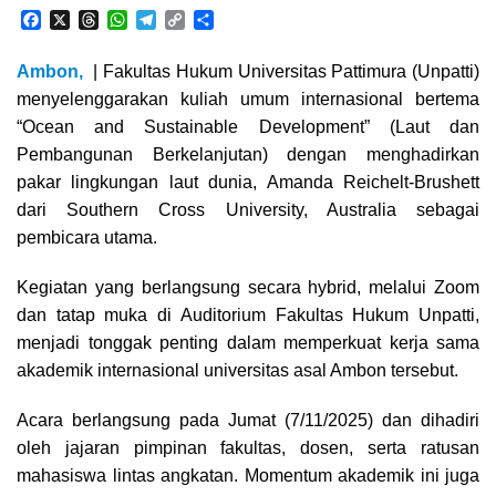
F
X
T
W
T
C
S
a
h
h
e
o
h
c
r
a
l
p
a
Ambon,
| Fakultas Hukum Universitas Pattimura (Unpatti)
e
e
t
e
y
r
menyelenggarakan kuliah umum internasional bertema
b
a
s
g
L
e
o
d
A
r
i
“Ocean and Sustainable Development” (Laut dan
o
s
p
a
n
Pembangunan Berkelanjutan) dengan menghadirkan
k
p
m
k
pakar lingkungan laut dunia, Amanda Reichelt-Brushett
dari Southern Cross University, Australia sebagai
pembicara utama.
Kegiatan yang berlangsung secara hybrid, melalui Zoom
dan tatap muka di Auditorium Fakultas Hukum Unpatti,
menjadi tonggak penting dalam memperkuat kerja sama
akademik internasional universitas asal Ambon tersebut.
Acara berlangsung pada Jumat (7/11/2025) dan dihadiri
oleh jajaran pimpinan fakultas, dosen, serta ratusan
mahasiswa lintas angkatan. Momentum akademik ini juga