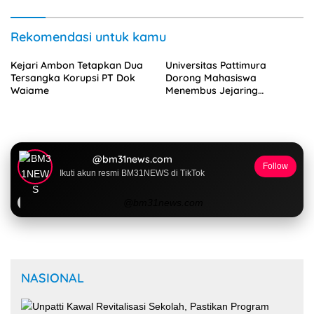
Rekomendasi untuk kamu
Kejari Ambon Tetapkan Dua
Universitas Pattimura
Tersangka Korupsi PT Dok
Dorong Mahasiswa
Waiame
Menembus Jejaring
Akademik Global Lewat
Kolaborasi Diaspora
Indonesia
@bm31news.com
Follow
Ikuti akun resmi BM31NEWS di TikTok
@bm31news.com
NASIONAL