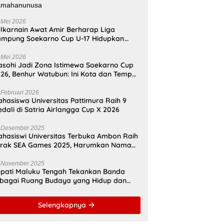
 Mei 2026
lkarnain Awat Amir Berharap Liga
mpung Soekarno Cup U-17 Hidupkan
mangat Bung Karno di Bumi
amahanunusa
 Mei 2026
sohi Jadi Zona Istimewa Soekarno Cup
26, Benhur Watubun: Ini Kota dan Tempat
nggal Bung Karno
 Februari 2026
hasiswa Universitas Pattimura Raih 9
dali di Satria Airlangga Cup X 2026
 Desember 2025
hasiswi Universitas Terbuka Ambon Raih
erak SEA Games 2025, Harumkan Nama
donesia
 November 2025
pati Maluku Tengah Tekankan Banda
bagai Ruang Budaya yang Hidup dan
namis
Selengkapnya