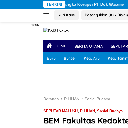
Langsung
n Dua Tersangka Korupsi PT Dok Waiame
TERKINI
Universitas Pat
ke
Ikuti Kami
Pasang Iklan (Klik Disini)
konten
tutup
HOME
BERITA UTAMA
SEPUTA
Buru
Bursel
Kep. Aru
Kep. Tani
Beranda
PILIHAN
Sosial Budaya
SEPUTAR MALUKU
,
PILIHAN
,
Sosial Budaya
BEM Fakultas Kedokte