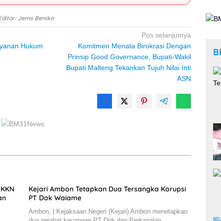
Editor: Jems Beniko
Pos selanjutnya
ayanan Hukum
Komitmen Menata Birokrasi Dengan
B
Prinsip Good Governance, Bupati-Wakil
Bupati Malteng Tekankan Tujuh Nilai Inti
ASN
m KKN
Kejari Ambon Tetapkan Dua Tersangka Korupsi
an
PT Dok Waiame
Ambon, | Kejaksaan Negeri (Kejari) Ambon menetapkan
dua pejabat keuangan PT Dok dan Perkapalan