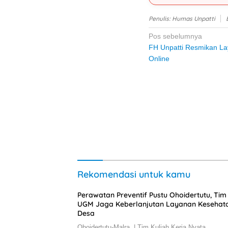
Penulis: Humas Unpatti
Navigasi
Pos sebelumnya
FH Unpatti Resmikan L
pos
Online
Rekomendasi untuk kamu
Perawatan Preventif Pustu Ohoidertutu, Ti
UGM Jaga Keberlanjutan Layanan Kesehat
Desa
Ohoidertutu-Malra, | Tim Kuliah Kerja Nyata