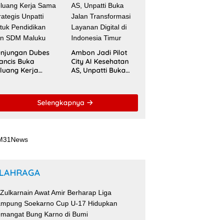
ACQUIN
njungan Dubes
Ambon Jadi Pilot
ancis Buka
City AI Kesehatan
luang Kerja
AS, Unpatti Buka
ma Strategis
Jalan Transformasi
patti untuk
Layanan Digital di
ndidikan dan
Indonesia Timur
Selengkapnya
DM Maluku
LAHRAGA