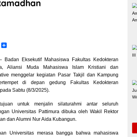
 Ramadhan
C
S
o
h
p
a
 Badan Eksekutif Mahasiswa Fakultas Kedokteran
y
r
ura, Aliansi Muda Mahasiswa Islam Kristiani dan
L
e
tive menggelar kegiatan Pasar Takjil dan Kampung
n
rtempet di depan gedung Fakultas Kedokteran
k
 pada Sabtu (8/3/2025).
ujuan untuk menjalin silaturahmi antar seluruh
gan Universitas Pattimura dibuka oleh Wakil Rektor
n dan Alumni Nur Aida Kubangun.
nan Universitas merasa bangga bahwa mahasiswa