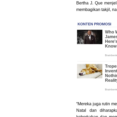
Bertha J. Que menje
membagikan takjil, n
“Mereka juga rutin m
Natal dan diharapk
keberkahan dan memb