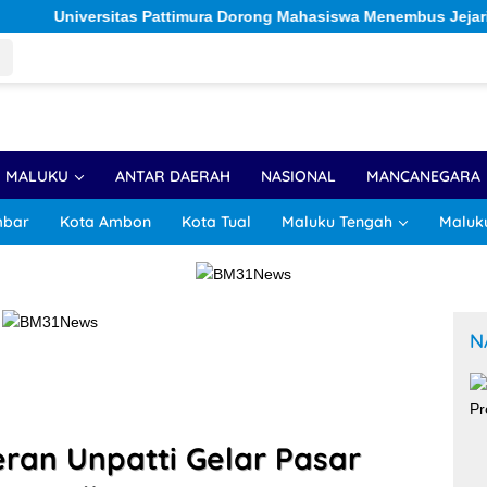
timura Dorong Mahasiswa Menembus Jejaring Akademik Global Le
R MALUKU
ANTAR DAERAH
NASIONAL
MANCANEGARA
mbar
Kota Ambon
Kota Tual
Maluku Tengah
Maluk
N
ran Unpatti Gelar Pasar