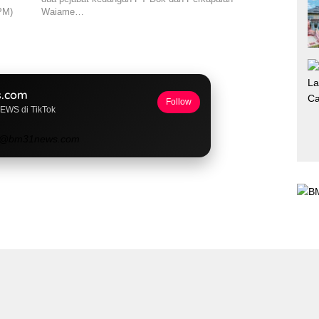
PM)
Waiame…
.com
Follow
NEWS di TikTok
@bm31news.com