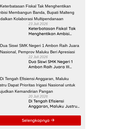
Kemendikdasmen Tepat
Sasaran
23 Juli 2026
Keterbatasan Fiskal Tak
Menghentikan Ambisi
Membangun Banda,
Bupati Malteng Andalkan
Kolaborasi
Multipendanaan
22 Juli 2026
Dua Siswi SMK Negeri 1
Ambon Raih Juara III
Nasional, Pemprov Maluku
Beri Apresiasi
20 Juli 2026
Di Tengah Efisiensi
Anggaran, Maluku Justru
Dapat Prioritas Irigasi
Nasional untuk Wujudkan
Selengkapnya
Kemandirian Pangan