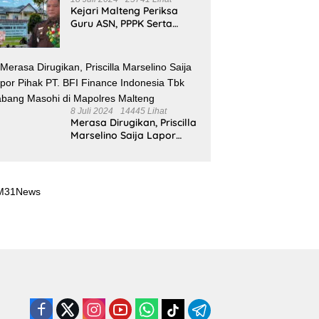
Kejari Malteng Periksa
Guru ASN, PPPK Serta
Korwil dan Staf Dinas
Pendidikan Terkait THR
Tahun 2023 Capai 7,4 M
8 Juli 2024
14445 Lihat
Merasa Dirugikan, Priscilla
Marselino Saija Lapor
Pihak PT. BFI Finance
Indonesia Tbk Cabang
Masohi di Mapolres
Malteng