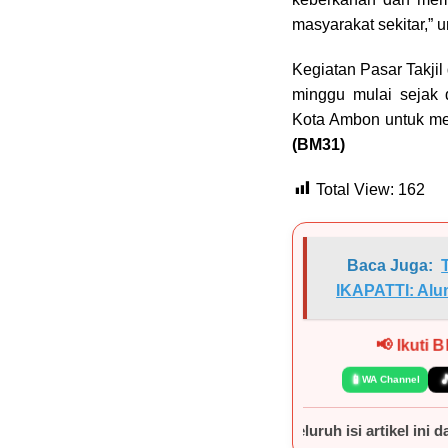
masyarakat sekitar,” 
Kegiatan Pasar Takji
minggu mulai sejak
Kota Ambon untuk me
(BM31)
Total View:
162
Baca Juga:
IKAPATTI: Alu
📢 Ikuti
📱

WA Channel
lang sebagian atau seluruh isi artikel ini dalam bentuk apa pu