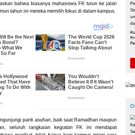
laskan bahwa biasanya mahasiswa FK turun ke jalan
amun tahun ini mereka memilih fokus di dalam kampus.
Ku
Pr
Pe
Sa
Un
Pe
S
O
engunjungi panti asuhan, baik saat Ramadhan maupun
an, seluruh rangkaian kegiatan FK ini mendapat
awa manfaat, tidak hanya bagi kampus tetapi juga