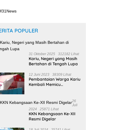
ERITA POPULER
31 Oktober 2025
312182 Lihat
Kariu, Negeri yang Masih
Bertahan di Tengah Lupa
12 Juni 2023
38309 Lihat
Pembantaian Warga Kariu
Kembali Memicu
Ketegangan di Pulau
Haruku
26
Juli
2024
25871 Lihat
KKN Kebangsaan Ke-XII
Resmi Digelar
18 Juli 2024
25741 Lihat