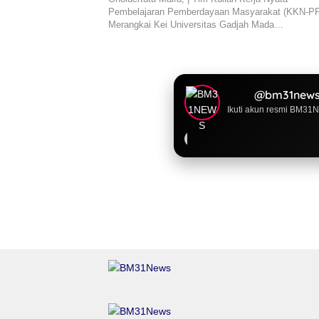
Pembelajaran Pemberdayaan Masyarakat (KKN-P
Merangkai Kei Universitas Gadjah Mada…
@bm31news
Ikuti akun resmi BM31