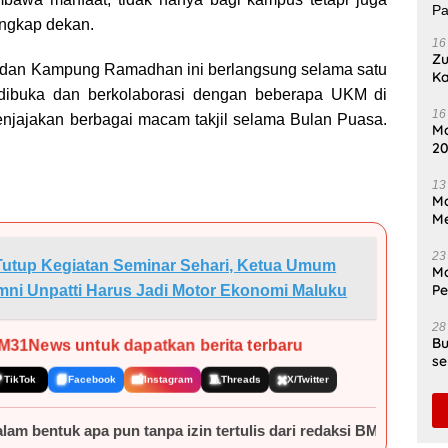
ungkap dekan.
16
Zu
l dan Kampung Ramadhan ini berlangsung selama satu
Ka
 dibuka dan berkolaborasi dengan beberapa UKM di
Se
P
16
njajakan berbagai macam takjil selama Bulan Puasa.
Ma
20
Ti
13
Ma
Me
23
Tutup Kegiatan Seminar Sehari, Ketua Umum
Ma
P
mni Unpatti Harus Jadi Motor Ekonomi Maluku
In
28
Bu
 BM31News untuk dapatkan berita terbaru
se
Di

📘
📸
🧵
✖️
TikTok
Facebook
Instagram
Threads
X/Twitter
n tanpa izin tertulis dari redaksi BM31News.com.