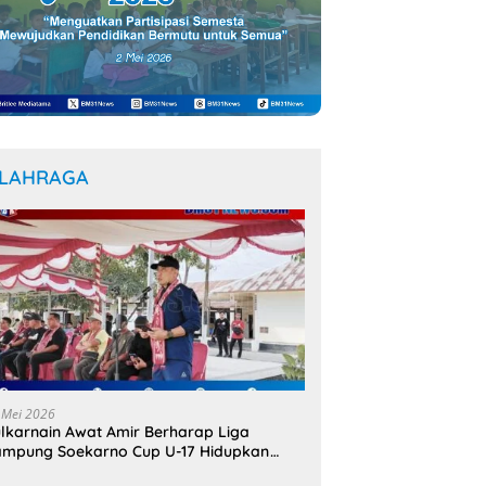
LAHRAGA
 Mei 2026
lkarnain Awat Amir Berharap Liga
mpung Soekarno Cup U-17 Hidupkan
mangat Bung Karno di Bumi