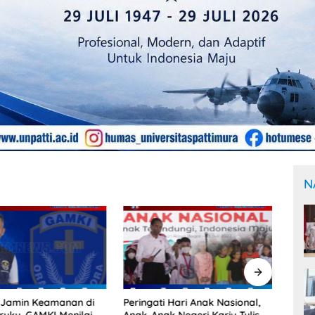
N
i Hari Anak Nasional,
Kapolresta Pulau Ambon dan
Pemb