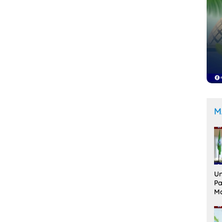
M
Un
Pa
M
Me
Ak
Le