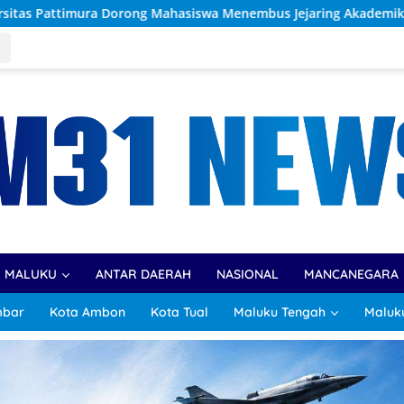
iswa Menembus Jejaring Akademik Global Lewat Kolaborasi Diasp
R MALUKU
ANTAR DAERAH
NASIONAL
MANCANEGARA
mbar
Kota Ambon
Kota Tual
Maluku Tengah
Maluk