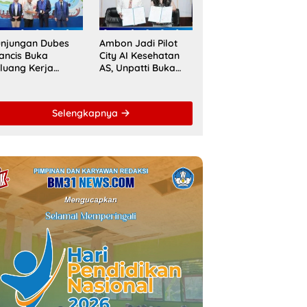
aspora Indonesia
Raih Akreditasi
ACQUIN
njungan Dubes
Ambon Jadi Pilot
ancis Buka
City AI Kesehatan
luang Kerja
AS, Unpatti Buka
ma Strategis
Jalan Transformasi
patti untuk
Layanan Digital di
ndidikan dan
Indonesia Timur
Selengkapnya
DM Maluku