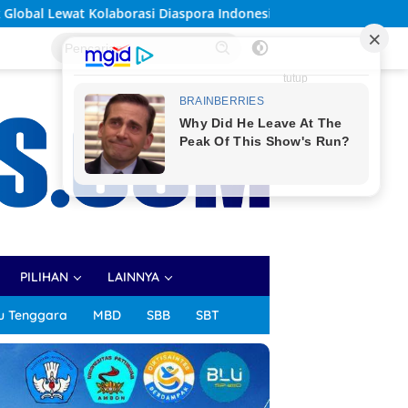
ora Indonesia
Solidaritas Sivitas Akademika Unpatti B
tutup
PILIHAN
LAINNYA
u Tenggara
MBD
SBB
SBT