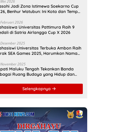
amahanunusa
 Mei 2026
sohi Jadi Zona Istimewa Soekarno Cup
26, Benhur Watubun: Ini Kota dan Tempat
nggal Bung Karno
 Februari 2026
hasiswa Universitas Pattimura Raih 9
dali di Satria Airlangga Cup X 2026
 Desember 2025
hasiswi Universitas Terbuka Ambon Raih
erak SEA Games 2025, Harumkan Nama
donesia
 November 2025
pati Maluku Tengah Tekankan Banda
bagai Ruang Budaya yang Hidup dan
namis
Selengkapnya