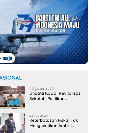
ASIONAL
4 Agustus 2026
Unpatti Kawal Revitalisasi
Sekolah, Pastikan
Program
Kemendikdasmen Tepat
Sasaran
23 Juli 2026
Keterbatasan Fiskal Tak
Menghentikan Ambisi
antaian Warga Kariu
Kariu, Negeri yang Masih
“
Membangun Banda,