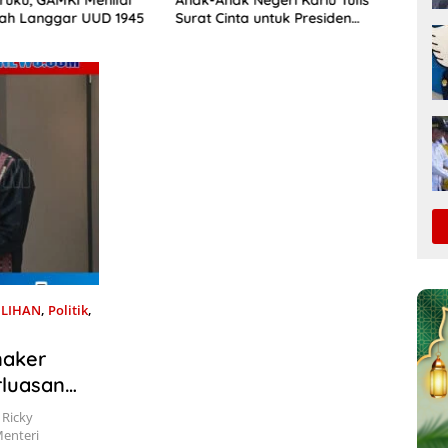
k Negeri Kariu Tulis
Pulau-Pulau Lease Tunda
Kemb
nta untuk Presiden
Proses Hukum Kasus Kariu
di Pu
ILIHAN
,
Politik
,
naker
luasan
 Ricky
Menteri