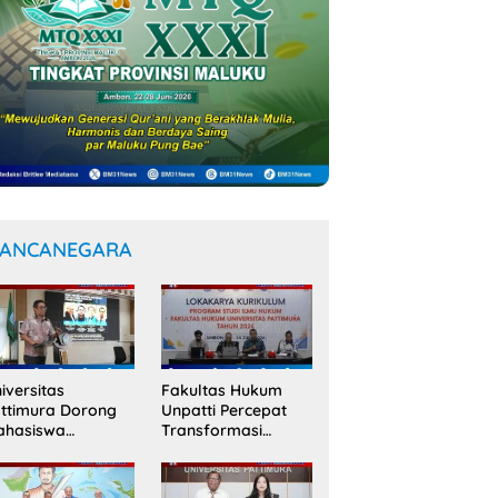
ANCANEGARA
iversitas
Fakultas Hukum
ttimura Dorong
Unpatti Percepat
ahasiswa
Transformasi
nembus Jejaring
Kurikulum
ademik Global
Berstandar
wat Kolaborasi
Internasional untuk