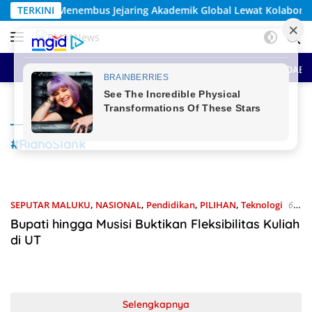
Langsung
 Jejaring Akademik Global Lewat Kolaborasi Diaspora Indonesia
TERKINI
ke
konten
HOME
BERITA UTAMA
SEPUTAR MALUKU
ANTAR DAE
#RidhoSlank
SEPUTAR MALUKU
,
NASIONAL
,
Pendidikan
,
PILIHAN
,
Teknologi
6
Agustus 2025
Bupati hingga Musisi Buktikan Fleksibilitas Kuliah
di UT
Selengkapnya