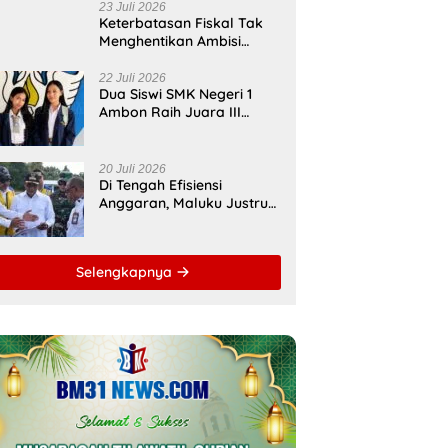
23 Juli 2026
Keterbatasan Fiskal Tak
Menghentikan Ambisi
Membangun Banda,
Bupati Malteng Andalkan
22 Juli 2026
Dua Siswi SMK Negeri 1
Kolaborasi
Ambon Raih Juara III
Multipendanaan
Nasional, Pemprov Maluku
Beri Apresiasi
20 Juli 2026
Di Tengah Efisiensi
Anggaran, Maluku Justru
Dapat Prioritas Irigasi
Nasional untuk Wujudkan
Kemandirian Pangan
Selengkapnya