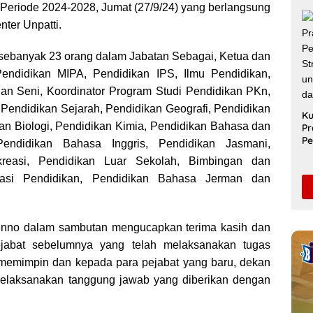
Me
a Periode 2024-2028, Jumat (27/9/24) yang berlangsung
Ak
ter Unpatti.
Le
Di
k sebanyak 23 orang dalam Jabatan Sebagai, Ketua dan
Pendidikan MIPA, Pendidikan IPS, Ilmu Pendidikan,
an Seni, Koordinator Program Studi Pendidikan PKn,
Pendidikan Sejarah, Pendidikan Geografi, Pendidikan
Ku
an Biologi, Pendidikan Kimia, Pendidikan Bahasa dan
Pr
Pe
Pendidikan Bahasa Inggris, Pendidikan Jasmani,
Sa
reasi, Pendidikan Luar Sekolah, Bimbingan dan
Un
Pe
trasi Pendidikan, Pendidikan Bahasa Jerman dan
S
enno dalam sambutan mengucapkan terima kasih dan
ejabat sebelumnya yang telah melaksanakan tugas
memimpin dan kepada para pejabat yang baru, dekan
elaksanakan tanggung jawab yang diberikan dengan