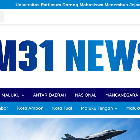
 Menembus Jejaring Akademik Global Lewat Kolaborasi Diaspora
R MALUKU
ANTAR DAERAH
NASIONAL
MANCANEGARA
mbar
Kota Ambon
Kota Tual
Maluku Tengah
Maluk