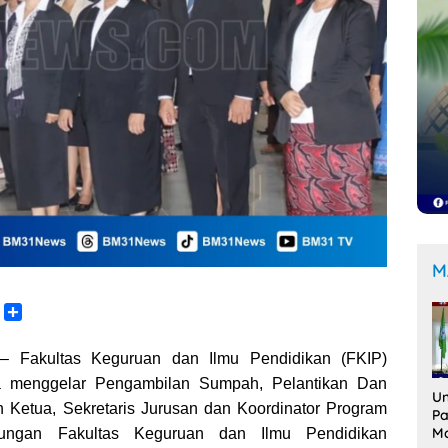
M
C
S
o
h
p
a
 Fakultas Keguruan dan Ilmu Pendidikan (FKIP)
y
r
ura menggelar Pengambilan Sumpah, Pelantikan Dan
L
e
Un
 Ketua, Sekretaris Jurusan dan Koordinator Program
Pa
n
M
ungan Fakultas Keguruan dan Ilmu Pendidikan
k