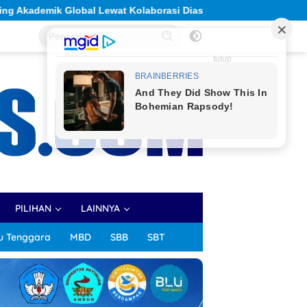
 Indonesia
Solidaritas Sivitas Akademika Unpatti Berbu
tutup
PILIHAN
LAINNYA
u Tenggara
MBD
SBB
SBT