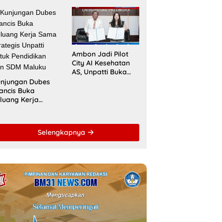
nembus Jejaring
Kurikulum
ademik Global
Berstandar
wat Kolaborasi
Internasional untuk
aspora Indonesia
Raih Akreditasi
ACQUIN
Ambon Jadi Pilot
City AI Kesehatan
AS, Unpatti Buka
Jalan Transformasi
njungan Dubes
Layanan Digital di
ancis Buka
Indonesia Timur
luang Kerja
ma Strategis
patti untuk
ndidikan dan
Selengkapnya
DM Maluku