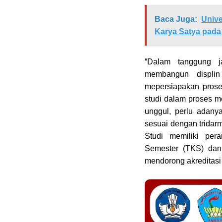
Baca Juga:
Unive
Karya Satya pad
“Dalam tanggung j
membangun displin
mepersiapakan prose
studi dalam proses m
unggul, perlu adan
sesuai dengan tridar
Studi memiliki per
Semester (TKS) dan
mendorong akreditasi