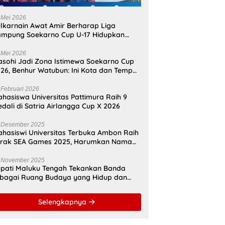
 Mei 2026
lkarnain Awat Amir Berharap Liga
mpung Soekarno Cup U-17 Hidupkan
mangat Bung Karno di Bumi
amahanunusa
 Mei 2026
sohi Jadi Zona Istimewa Soekarno Cup
26, Benhur Watubun: Ini Kota dan Tempat
nggal Bung Karno
 Februari 2026
hasiswa Universitas Pattimura Raih 9
dali di Satria Airlangga Cup X 2026
 Desember 2025
hasiswi Universitas Terbuka Ambon Raih
erak SEA Games 2025, Harumkan Nama
donesia
 November 2025
pati Maluku Tengah Tekankan Banda
bagai Ruang Budaya yang Hidup dan
namis
Selengkapnya