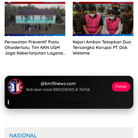
Perawatan Preventif Pustu
Kejari Ambon Tetapkan Dua
Ohoidertutu, Tim KKN UGM
Tersangka Korupsi PT Dok
Jaga Keberlanjutan Layanan
Waiame
Kesehatan Desa
@bm31news.com
Follow
Ikuti akun resmi BM31NEWS di TikTok
@bm31news.com
NASIONAL