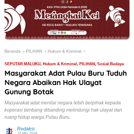
Beranda
PILIHAN
Hukum & Kriminal
SEPUTAR MALUKU
,
Hukum & Kriminal
,
PILIHAN
,
Sosial Budaya
Masyarakat Adat Pulau Buru Tuduh
Negara Abaikan Hak Ulayat
Gunung Botak
Masyarakat adat menilai negara lebih berpihak kepada
koperasi tambang dibanding melindungi hak ulayat dan
ruang hidup warga Pulau Buru.
Redaksi
20 Mei 2026