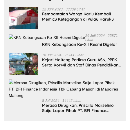
12 Juni 2023
38309 Lihat
Pembantaian Warga Kariu Kembali
Memicu Ketegangan di Pulau Haruku
26 Juli 2024
25871
Lihat
KKN Kebangsaan Ke-XII Resmi Digelar
18 Juli 2024
25741 Lihat
Kejari Malteng Periksa Guru ASN, PPPK
Serta Korwil dan Staf Dinas Pendidikan
Terkait THR Tahun 2023 Capai 7,4 M
8 Juli 2024
14445 Lihat
Merasa Dirugikan, Priscilla Marselino
Saija Lapor Pihak PT. BFI Finance
Indonesia Tbk Cabang Masohi di
Mapolres Malteng