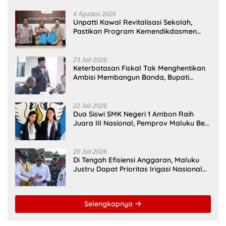
4 Agustus 2026
Unpatti Kawal Revitalisasi Sekolah,
Pastikan Program Kemendikdasmen
Tepat Sasaran
23 Juli 2026
Keterbatasan Fiskal Tak Menghentikan
Ambisi Membangun Banda, Bupati
Malteng Andalkan Kolaborasi
Multipendanaan
22 Juli 2026
Dua Siswi SMK Negeri 1 Ambon Raih
Juara III Nasional, Pemprov Maluku Beri
Apresiasi
20 Juli 2026
Di Tengah Efisiensi Anggaran, Maluku
Justru Dapat Prioritas Irigasi Nasional
untuk Wujudkan Kemandirian Pangan
Selengkapnya