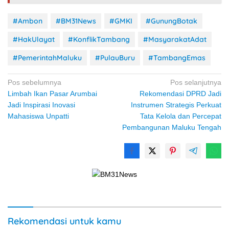
#Ambon
#BM31News
#GMKI
#GunungBotak
#HakUlayat
#KonflikTambang
#MasyarakatAdat
#PemerintahMaluku
#PulauBuru
#TambangEmas
Navigasi
Pos sebelumnya
Pos selanjutnya
Limbah Ikan Pasar Arumbai
Rekomendasi DPRD Jadi
pos
Jadi Inspirasi Inovasi
Instrumen Strategis Perkuat
Mahasiswa Unpatti
Tata Kelola dan Percepat
Pembangunan Maluku Tengah
Rekomendasi untuk kamu