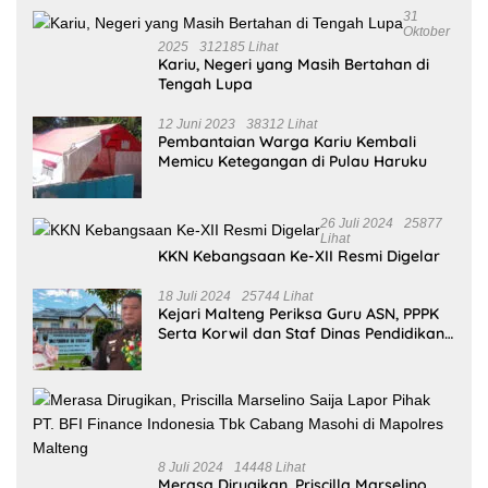
31
Oktober
2025
312185 Lihat
Kariu, Negeri yang Masih Bertahan di
Tengah Lupa
12 Juni 2023
38312 Lihat
Pembantaian Warga Kariu Kembali
Memicu Ketegangan di Pulau Haruku
26 Juli 2024
25877
Lihat
KKN Kebangsaan Ke-XII Resmi Digelar
18 Juli 2024
25744 Lihat
Kejari Malteng Periksa Guru ASN, PPPK
Serta Korwil dan Staf Dinas Pendidikan
Terkait THR Tahun 2023 Capai 7,4 M
8 Juli 2024
14448 Lihat
Merasa Dirugikan, Priscilla Marselino