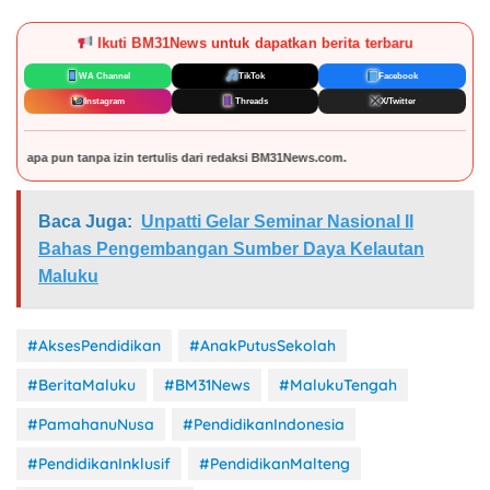
Ikuti BM31News untuk dapatkan berita terbaru
WA Channel
TikTok
Facebook
Instagram
Threads
X/Twitter
ri redaksi BM31News.com.
Baca Juga:
Unpatti Gelar Seminar Nasional II
Bahas Pengembangan Sumber Daya Kelautan
Maluku
#AksesPendidikan
#AnakPutusSekolah
#BeritaMaluku
#BM31News
#MalukuTengah
#PamahanuNusa
#PendidikanIndonesia
#PendidikanInklusif
#PendidikanMalteng