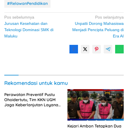
#RelawanPendidikan
Navigasi
Pos sebelumnya
Pos selanjutnya
Jurusan Kesehatan dan
Unpatti Dorong Mahasiswa
pos
Teknologi Dominasi SMK di
Menjadi Pencipta Peluang di
Maluku
Era AI
Rekomendasi untuk kamu
Perawatan Preventif Pustu
Ohoidertutu, Tim KKN UGM
Jaga Keberlanjutan Layanan
Kesehatan Desa
Kejari Ambon Tetapkan Dua