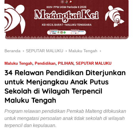
Beranda
SEPUTAR MALUKU
Maluku Tengah
Maluku Tengah
,
Pendidikan
,
PILIHAN
,
SEPUTAR MALUKU
34 Relawan Pendidikan Diterjunkan
untuk Menjangkau Anak Putus
Sekolah di Wilayah Terpencil
Maluku Tengah
Program relawan pendidikan Pemkab Malteng difokuskan
untuk mengatasi persoalan anak tidak sekolah di wilayah
terpencil dan kepulauan.