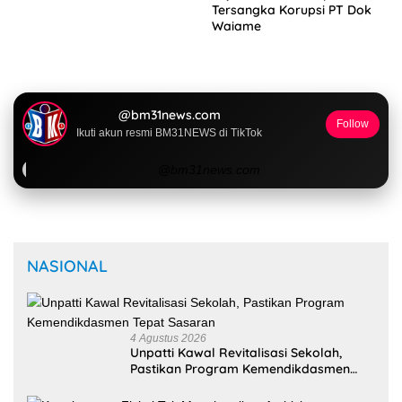
Tersangka Korupsi PT Dok
Waiame
@bm31news.com
Follow
Ikuti akun resmi BM31NEWS di TikTok
@bm31news.com
NASIONAL
4 Agustus 2026
Unpatti Kawal Revitalisasi Sekolah,
Pastikan Program Kemendikdasmen
Tepat Sasaran