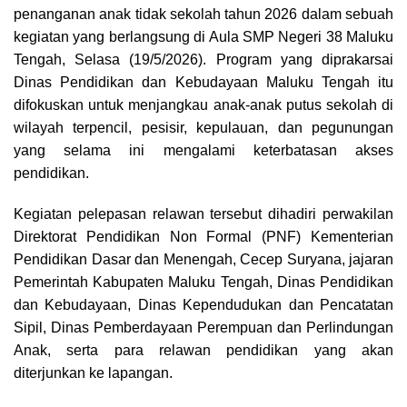
o
d
A
r
i
penanganan anak tidak sekolah tahun 2026 dalam sebuah
o
s
p
a
n
kegiatan yang berlangsung di Aula SMP Negeri 38 Maluku
k
p
m
k
Tengah, Selasa (19/5/2026). Program yang diprakarsai
Dinas Pendidikan dan Kebudayaan Maluku Tengah itu
difokuskan untuk menjangkau anak-anak putus sekolah di
wilayah terpencil, pesisir, kepulauan, dan pegunungan
yang selama ini mengalami keterbatasan akses
pendidikan.
Kegiatan pelepasan relawan tersebut dihadiri perwakilan
Direktorat Pendidikan Non Formal (PNF) Kementerian
Pendidikan Dasar dan Menengah, Cecep Suryana, jajaran
Pemerintah Kabupaten Maluku Tengah, Dinas Pendidikan
dan Kebudayaan, Dinas Kependudukan dan Pencatatan
Sipil, Dinas Pemberdayaan Perempuan dan Perlindungan
Anak, serta para relawan pendidikan yang akan
diterjunkan ke lapangan.