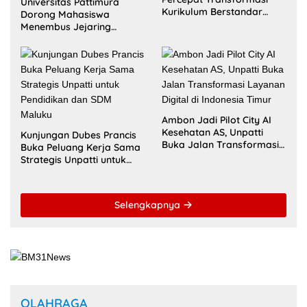
Universitas Pattimura
Kurikulum Berstandar
Dorong Mahasiswa
Internasional untuk Raih
Menembus Jejaring
Akreditasi ACQUIN
Akademik Global Lewat
Kolaborasi Diaspora
Indonesia
Ambon Jadi Pilot City AI
Kesehatan AS, Unpatti
Kunjungan Dubes Prancis
Buka Jalan Transformasi
Buka Peluang Kerja Sama
Layanan Digital di
Strategis Unpatti untuk
Indonesia Timur
Pendidikan dan SDM
Maluku
Selengkapnya
OLAHRAGA