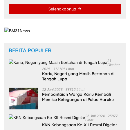
Selengkapnya
BERITA POPULER
31
Oktober
2025
312185 Lihat
Kariu, Negeri yang Masih Bertahan di
Tengah Lupa
12 Juni 2023
38312 Lihat
Pembantaian Warga Kariu Kembali
Memicu Ketegangan di Pulau Haruku
26 Juli 2024
25877
Lihat
KKN Kebangsaan Ke-XII Resmi Digelar