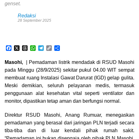
genset.
Redaksi
28 September 2025
F
X
T
W
T
C
S
a
h
h
e
o
h
c
r
a
l
p
a
Masohi,
| Pemadaman listrik mendadak di RSUD Masohi
e
e
t
e
y
r
pada Minggu (28/9/2025) sekitar pukul 04.00 WIT sempat
b
a
s
g
L
e
o
d
A
r
i
membuat ruang Instalasi Gawat Darurat (IGD) gelap gulita.
o
s
p
a
n
Meski demikian, seluruh pelayanan medis, termasuk
k
p
m
k
penggunaan alat kesehatan vital seperti ventilator dan
monitor, dipastikan tetap aman dan berfungsi normal.
Direktur RSUD Masohi, Anang Rumuar, menegaskan
pemadaman yang berasal dari jaringan PLN terjadi secara
tiba-tiba dan di luar kendali pihak rumah sakit.
“Pemadaman ini bukan disengaja oleh pihak PLN Masohi,