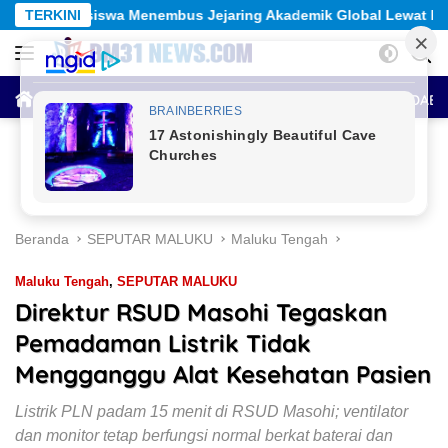
Langsung
 Jejaring Akademik Global Lewat Kolaborasi Diaspora Indonesia
TERKINI
ke
konten
HOME
BERITA UTAMA
SEPUTAR MALUKU
ANTAR DAE
Beranda
SEPUTAR MALUKU
Maluku Tengah
Maluku Tengah
,
SEPUTAR MALUKU
Direktur RSUD Masohi Tegaskan
Pemadaman Listrik Tidak
Mengganggu Alat Kesehatan Pasien
Listrik PLN padam 15 menit di RSUD Masohi; ventilator
dan monitor tetap berfungsi normal berkat baterai dan