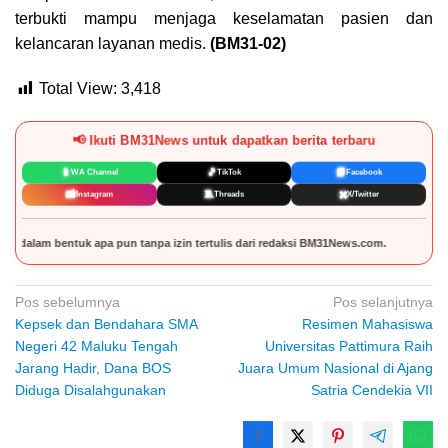
terbukti mampu menjaga keselamatan pasien dan
kelancaran layanan medis.
(BM31-02)
Total View:
3,418
📢 Ikuti BM31News untuk dapatkan berita terbaru
📱
🎵
📘
WA Channel
TikTok
Facebook
📸
🧵
✖️
Instagram
Threads
X/Twitter
 tanpa izin tertulis dari redaksi BM31News.com.
Navigasi
Pos sebelumnya
Pos selanjutnya
Kepsek dan Bendahara SMA
Resimen Mahasiswa
pos
Negeri 42 Maluku Tengah
Universitas Pattimura Raih
Jarang Hadir, Dana BOS
Juara Umum Nasional di Ajang
Diduga Disalahgunakan
Satria Cendekia VII