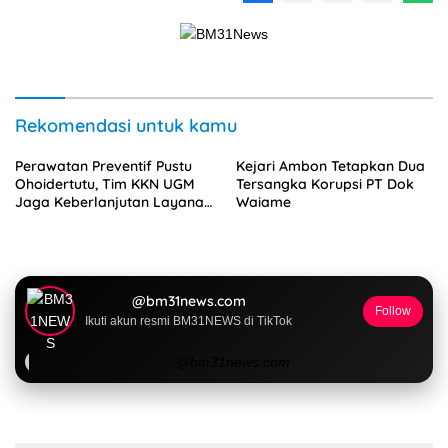
Rekomendasi untuk kamu
Perawatan Preventif Pustu
Kejari Ambon Tetapkan Dua
Ohoidertutu, Tim KKN UGM
Tersangka Korupsi PT Dok
Jaga Keberlanjutan Layanan
Waiame
Kesehatan Desa
@bm31news.com
Follow
Ikuti akun resmi BM31NEWS di TikTok
@bm31news.com