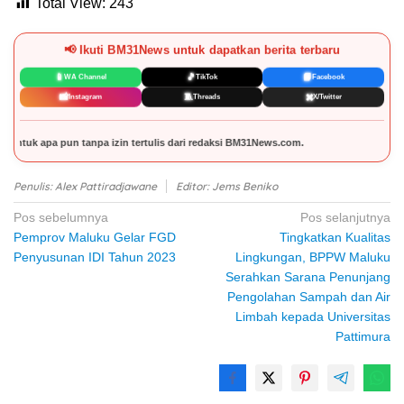
Total View:
243
📢 Ikuti BM31News untuk dapatkan berita terbaru
📱
🎵
📘
WA Channel
TikTok
Facebook
📸
🧵
✖️
Instagram
Threads
X/Twitter
rtulis dari redaksi BM31News.com.
Penulis: Alex Pattiradjawane
Editor: Jems Beniko
Navigasi
Pos sebelumnya
Pos selanjutnya
Pemprov Maluku Gelar FGD
Tingkatkan Kualitas
pos
Penyusunan IDI Tahun 2023
Lingkungan, BPPW Maluku
Serahkan Sarana Penunjang
Pengolahan Sampah dan Air
Limbah kepada Universitas
Pattimura