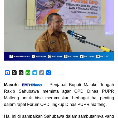
F
X
T
W
T
C
S
a
h
h
e
o
h
c
r
a
l
p
a
Masohi,
– Penjabat Bupati Maluku Tengah
e
e
t
e
y
r
Rakib Sahubawa meminta agar OPD Dinas PUPR
b
a
s
g
L
e
o
d
A
r
i
Malteng untuk bisa merumuskan berbagai hal penting
o
s
p
a
n
dalam rapat Forum OPD lingkup Dinas PUPR malteng.
k
p
m
k
Hal ini di sampaikan Sahubawa dalam sambutannya yang