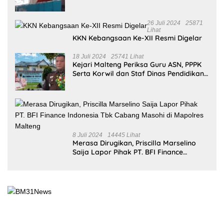
26 Juli 2024
25871
Lihat
KKN Kebangsaan Ke-XII Resmi Digelar
18 Juli 2024
25741 Lihat
Kejari Malteng Periksa Guru ASN, PPPK
Serta Korwil dan Staf Dinas Pendidikan
Terkait THR Tahun 2023 Capai 7,4 M
8 Juli 2024
14445 Lihat
Merasa Dirugikan, Priscilla Marselino
Saija Lapor Pihak PT. BFI Finance
Indonesia Tbk Cabang Masohi di
Mapolres Malteng