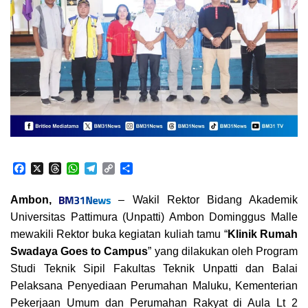
F
X
T
W
T
C
S
a
h
h
e
o
h
c
r
a
l
p
a
Ambon,
– Wakil Rektor Bidang Akademik
e
e
t
e
y
r
Universitas Pattimura (Unpatti) Ambon Dominggus Malle
b
a
s
g
L
e
o
d
A
r
i
mewakili Rektor buka kegiatan kuliah tamu “
Klinik Rumah
o
s
p
a
n
Swadaya Goes to Campus
” yang dilakukan oleh Program
k
p
m
k
Studi Teknik Sipil Fakultas Teknik Unpatti dan Balai
Pelaksana Penyediaan Perumahan Maluku, Kementerian
Pekerjaan Umum dan Perumahan Rakyat di Aula Lt 2