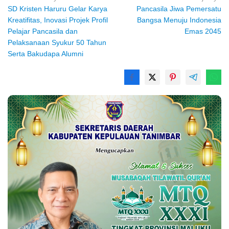
SD Kristen Haruru Gelar Karya
Pancasila Jiwa Pemersatu
pos
Kreatifitas, Inovasi Projek Profil
Bangsa Menuju Indonesia
Pelajar Pancasila dan
Emas 2045
Pelaksanaan Syukur 50 Tahun
Serta Bakudapa Alumni
Rekomendasi untuk kamu
Kejari Ambon Tetapkan Dua
Universitas Pattimura
Tersangka Korupsi PT Dok
Dorong Mahasiswa
Waiame
Menembus Jejaring
Akademik Global Lewat
Kolaborasi Diaspora
Indonesia