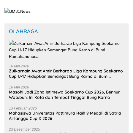
Airlangga Cup X 2026
23 Desember 2025
Mahasiswi Universitas Terbuka Ambon Raih Perak SEA
Games 2025, Harumkan Nama Indonesia
28 November 2025
Bupati Maluku Tengah Tekankan Banda sebagai Ruang
Budaya yang Hidup dan Dinamis
Selengkapnya
BERITA POPULER
31
Oktober
2025
312181 Lihat
Kariu, Negeri yang Masih Bertahan di
Tengah Lupa