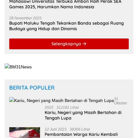
12 Juni 2023
38306 Lihat
Pembantaian Warga Kariu Kembali
Memicu Ketegangan di Pulau Haruku
26 Juli 2024
25869
Lihat
KKN Kebangsaan Ke-XII Resmi Digelar
18 Juli 2024
25739 Lihat
Kejari Malteng Periksa Guru ASN, PPPK
Serta Korwil dan Staf Dinas Pendidikan
Terkait THR Tahun 2023 Capai 7,4 M
8 Juli 2024
14445 Lihat
Merasa Dirugikan, Priscilla Marselino
Saija Lapor Pihak PT. BFI Finance
Indonesia Tbk Cabang Masohi di
Mapolres Malteng