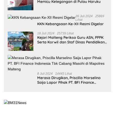
Redaksi
Tentang Kami
Pedoman Media Siber
Kode Etik
Kebijakan Privasi
Disclaimer
Copyright ©2026
BM31News.com