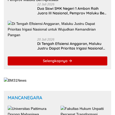
Fakultas Hukum Unpatti
Percepat Transformasi
Universitas Pattimura
Kurikulum Berstandar
Dorong Mahasiswa
Internasional untuk Raih
Menembus Jejaring
Akreditasi ACQUIN
Akademik Global Lewat
Kolaborasi Diaspora
Indonesia
Ambon Jadi Pilot City AI
Kesehatan AS, Unpatti
Kunjungan Dubes Prancis
Buka Jalan Transformasi
Buka Peluang Kerja Sama
Layanan Digital di
Strategis Unpatti untuk
Indonesia Timur
Pendidikan dan SDM
Maluku