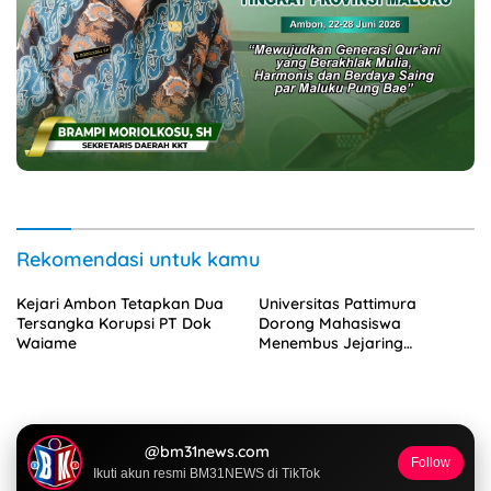
@bm31news.com
Follow
Ikuti akun resmi BM31NEWS di TikTok
@bm31news.com
NASIONAL
4 Agustus 2026
Unpatti Kawal Revitalisasi Sekolah,
Pastikan Program Kemendikdasmen
Tepat Sasaran
23 Juli 2026
Keterbatasan Fiskal Tak Menghentikan
Ambisi Membangun Banda, Bupati