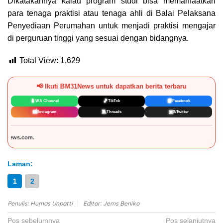
Dikatakannya kalau program studi bisa memanfaatkan
para tenaga praktisi atau tenaga ahli di Balai Pelaksana
Penyediaan Perumahan untuk menjadi praktisi mengajar
di perguruan tinggi yang sesuai dengan bidangnya.
Total View:
1,629
📢 Ikuti BM31News untuk dapatkan berita terbaru
📱
🎵
📘
WA Channel
TikTok
Facebook
📸
🧵
✖️
Instagram
Threads
X/Twitter
DISCLAIMER:
⚠️
Konte
Laman:
1
2
Penulis: Humas Unpatti
Editor: Jems Beniko
Navigasi
Pos sebelumnya
Pos selanjutnya