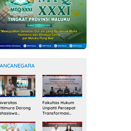
ANCANEGARA
iversitas
Fakultas Hukum
ttimura Dorong
Unpatti Percepat
ahasiswa
Transformasi
nembus Jejaring
Kurikulum
ademik Global
Berstandar
wat Kolaborasi
Internasional untuk