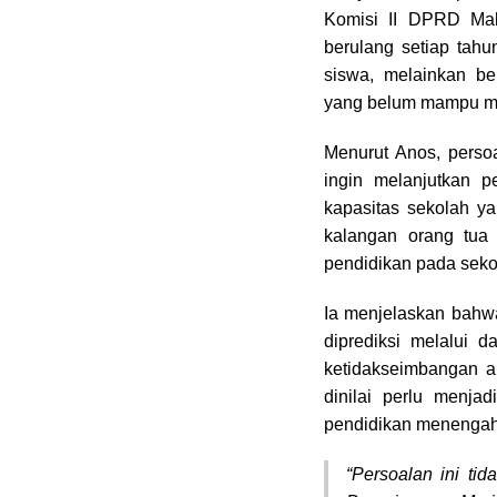
o
s
p
a
Komisi II DPRD Mal
k
p
m
berulang setiap tah
siswa, melainkan b
yang belum mampu men
Menurut Anos, persoa
ingin melanjutkan 
kapasitas sekolah y
kalangan orang tua
pendidikan pada seko
Ia menjelaskan bahw
diprediksi melalui d
ketidakseimbangan a
dinilai perlu menja
pendidikan menengah
“Persoalan ini ti