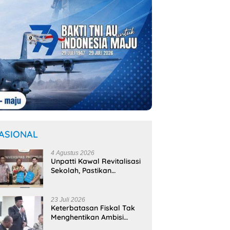
ASIONAL
4 Agustus 2026
Unpatti Kawal Revitalisasi
Sekolah, Pastikan
Program
Kemendikdasmen Tepat
Sasaran
23 Juli 2026
Keterbatasan Fiskal Tak
Menghentikan Ambisi
Membangun Banda,