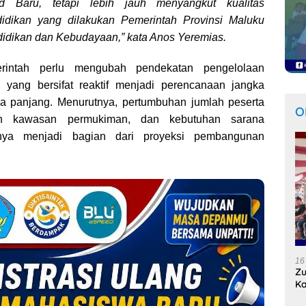
d Baru, tetapi lebih jauh menyangkut kualitas
idikan yang dilakukan Pemerintah Provinsi Maluku
didikan dan Kebudayaan,” kata Anos Yeremias.
rintah perlu mengubah pendekatan pengelolaan
a yang bersifat reaktif menjadi perencanaan jangka
 panjang. Menurutnya, pertumbuhan jumlah peserta
O
an kawasan permukiman, dan kebutuhan sarana
snya menjadi bagian dari proyeksi pembangunan
16
Zu
Ka
Se