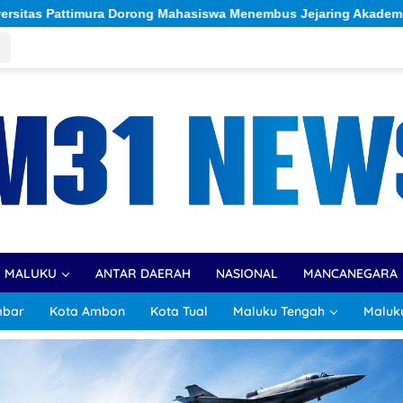
ejaring Akademik Global Lewat Kolaborasi Diaspora Indonesia
R MALUKU
ANTAR DAERAH
NASIONAL
MANCANEGARA
mbar
Kota Ambon
Kota Tual
Maluku Tengah
Maluk