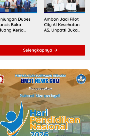
aspora Indonesia
Raih Akreditasi
ACQUIN
njungan Dubes
Ambon Jadi Pilot
ancis Buka
City AI Kesehatan
luang Kerja
AS, Unpatti Buka
ma Strategis
Jalan Transformasi
patti untuk
Layanan Digital di
ndidikan dan
Indonesia Timur
Selengkapnya
DM Maluku