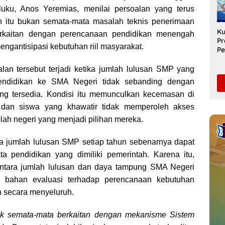
n
Di
uku, Anos Yeremias, menilai persoalan yang terus
k
un itu bukan semata-mata masalah teknis penerimaan
Ku
erkaitan dengan perencanaan pendidikan menengah
Pr
gantisipasi kebutuhan riil masyarakat.
Pe
Sa
Un
lan tersebut terjadi ketika jumlah lulusan SMP yang
Pe
pendidikan ke SMA Negeri tidak sebanding dengan
S
ang tersedia. Kondisi itu memunculkan kecemasan di
 dan siswa yang khawatir tidak memperoleh akses
lah negeri yang menjadi pilihan mereka.
a jumlah lulusan SMP setiap tahun sebenarnya dapat
ata pendidikan yang dimiliki pemerintah. Karena itu,
ntara jumlah lulusan dan daya tampung SMA Negeri
di bahan evaluasi terhadap perencanaan kebutuhan
 secara menyeluruh.
dak semata-mata berkaitan dengan mekanisme Sistem