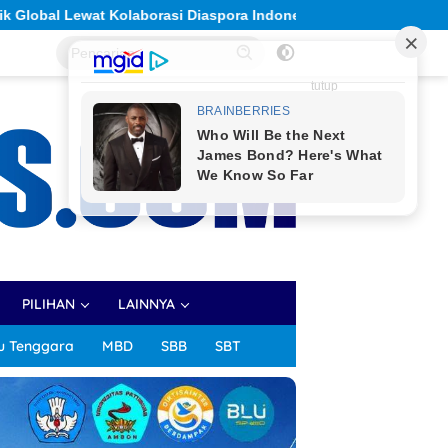
Solidaritas Sivitas Akademika Unpatti Berbuah Nyata: G
tutup
PILIHAN
LAINNYA
u Tenggara
MBD
SBB
SBT