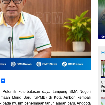
M
C
S
Un
o
h
Pa
p
a
M
 Polemik keterbatasan daya tampung SMA Negeri
y
r
Me
imaan Murid Baru (SPMB) di Kota Ambon kembali
L
e
Ak
ik pada musim penerimaan tahun ajaran baru. Anggota
Le