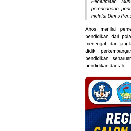
Penerimaan Muri
perencanaan pend
melalui Dinas Pen
Anos menilai peme
pendidikan dari pol
menengah dan jangka
didik, perkembang
pendidikan seharu
pendidikan daerah.