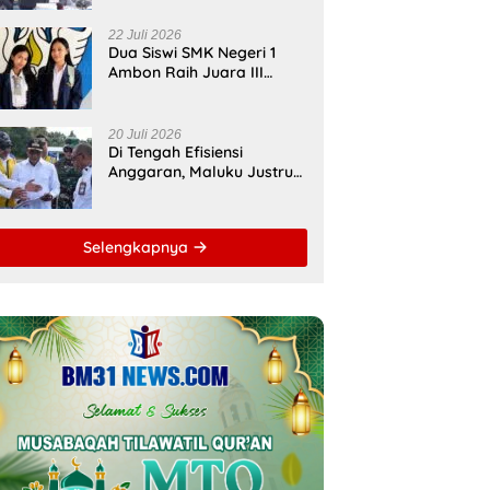
Bupati Malteng Andalkan
Kolaborasi
22 Juli 2026
Multipendanaan
Dua Siswi SMK Negeri 1
Ambon Raih Juara III
Nasional, Pemprov Maluku
Beri Apresiasi
20 Juli 2026
Di Tengah Efisiensi
Anggaran, Maluku Justru
Dapat Prioritas Irigasi
Nasional untuk Wujudkan
Kemandirian Pangan
Selengkapnya