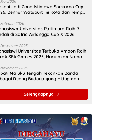
amahanunusa
 Mei 2026
sohi Jadi Zona Istimewa Soekarno Cup
26, Benhur Watubun: Ini Kota dan Tempat
nggal Bung Karno
 Februari 2026
hasiswa Universitas Pattimura Raih 9
dali di Satria Airlangga Cup X 2026
 Desember 2025
hasiswi Universitas Terbuka Ambon Raih
erak SEA Games 2025, Harumkan Nama
donesia
 November 2025
pati Maluku Tengah Tekankan Banda
bagai Ruang Budaya yang Hidup dan
namis
Selengkapnya