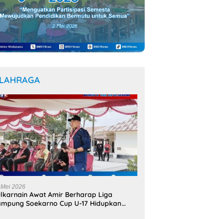
LAHRAGA
 Mei 2026
lkarnain Awat Amir Berharap Liga
mpung Soekarno Cup U-17 Hidupkan
mangat Bung Karno di Bumi