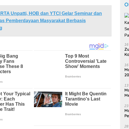
O
RTA Unpatti, HOB dan YTCI Gelar Seminar dan
itas Pemberdayaan Masyarakat Berbasis
g
16
Zu
Ka
Se
P
16
Ma
20
Ti
13
Ma
Me
23
Ma
P
In
28