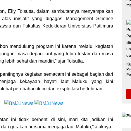
M
Me
on, Elly Toisutta, dalam sambutannya menyampaikan
Ak
 atas inisiatif yang digagas Management Science
Le
aysia dan Fakultas Kedokteran Universitas Pattimura
Di
bon mendukung program ini karena melalui kegiatan
bangun masa depan laut yang lebih lestari dan masa
 lebih sehat dan mandiri,” ujar Toisutta.
Ku
Pr
pentingnya kegiatan semacam ini sebagai bagian dari
Pe
Sa
enjaga kekayaan hayati laut Maluku yang kini
Un
ibat perubahan iklim dan eksploitasi berlebihan.
Pe
S
tan ini tidak berhenti di sini, mari kita jadikan ini
 dari gerakan bersama menjaga laut Maluku,” ajaknya.