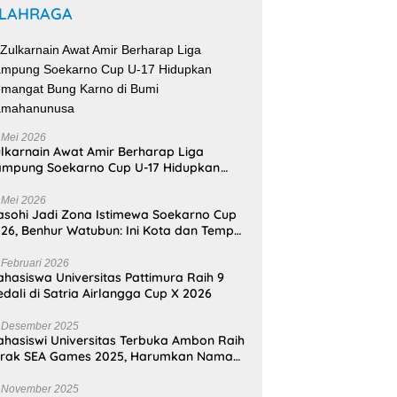
LAHRAGA
 Mei 2026
lkarnain Awat Amir Berharap Liga
mpung Soekarno Cup U-17 Hidupkan
mangat Bung Karno di Bumi
amahanunusa
 Mei 2026
sohi Jadi Zona Istimewa Soekarno Cup
26, Benhur Watubun: Ini Kota dan Tempat
nggal Bung Karno
 Februari 2026
hasiswa Universitas Pattimura Raih 9
dali di Satria Airlangga Cup X 2026
 Desember 2025
hasiswi Universitas Terbuka Ambon Raih
erak SEA Games 2025, Harumkan Nama
donesia
 November 2025