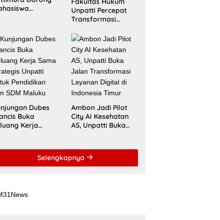
Fakultas Hukum
ahasiswa
Unpatti Percepat
nembus Jejaring
Transformasi
ademik Global
Kurikulum
wat Kolaborasi
Berstandar
aspora Indonesia
Internasional untuk
Raih Akreditasi
ACQUIN
njungan Dubes
Ambon Jadi Pilot
ancis Buka
City AI Kesehatan
luang Kerja
AS, Unpatti Buka
ma Strategis
Jalan Transformasi
patti untuk
Layanan Digital di
ndidikan dan
Indonesia Timur
Selengkapnya
DM Maluku