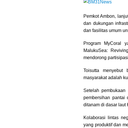
Pemkot Ambon, lanjut
dan dukungan infrast
dan fasilitas umum u
Program MyCoral y
MalukuSea: Reviving
mendorong partisipasi
Toisutta menyebut 
masyarakat adalah kun
Setelah pembukaan k
pembersihan pantai
ditanam di dasar laut 
Kolaborasi lintas ne
yang produktif dan m