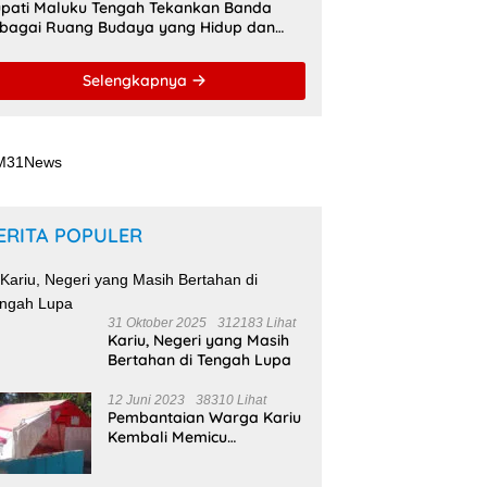
pati Maluku Tengah Tekankan Banda
bagai Ruang Budaya yang Hidup dan
namis
Selengkapnya
ERITA POPULER
31 Oktober 2025
312183 Lihat
Kariu, Negeri yang Masih
Bertahan di Tengah Lupa
12 Juni 2023
38310 Lihat
Pembantaian Warga Kariu
Kembali Memicu
Ketegangan di Pulau
Haruku