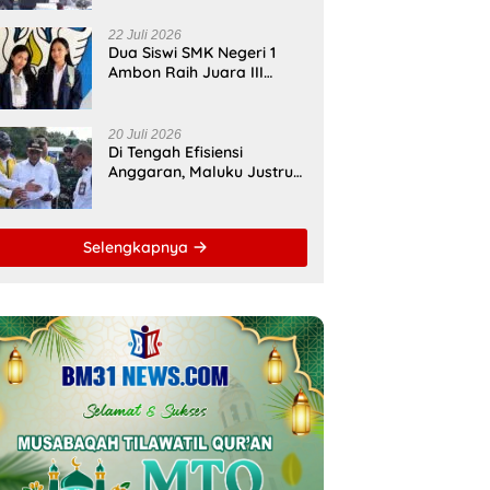
Bupati Malteng Andalkan
Kolaborasi
22 Juli 2026
Multipendanaan
Dua Siswi SMK Negeri 1
Ambon Raih Juara III
Nasional, Pemprov Maluku
Beri Apresiasi
20 Juli 2026
Di Tengah Efisiensi
Anggaran, Maluku Justru
Dapat Prioritas Irigasi
Nasional untuk Wujudkan
Kemandirian Pangan
Selengkapnya