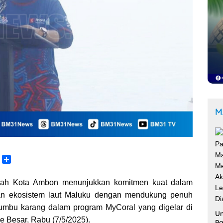
M
C
S
o
h
p
a
ah Kota Ambon menunjukkan komitmen kuat dalam
y
r
tan ekosistem laut Maluku dengan mendukung penuh
L
e
erumbu karang dalam program MyCoral yang digelar di
n
Un
e Besar, Rabu (7/5/2025).
k
Pa