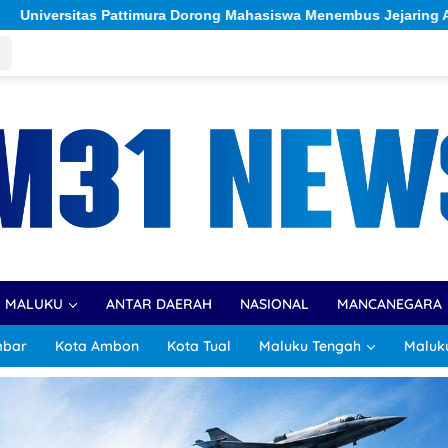
ahasiswa Menembus Jejaring Akademik Global Lewat Kolaborasi D
R MALUKU
ANTAR DAERAH
NASIONAL
MANCANEGARA
mbar
Kota Ambon
Kota Tual
Maluku Tengah
Maluk