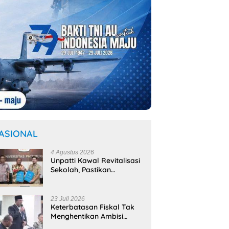
ASIONAL
4 Agustus 2026
Unpatti Kawal Revitalisasi
Sekolah, Pastikan
Program
Kemendikdasmen Tepat
Sasaran
23 Juli 2026
Keterbatasan Fiskal Tak
Menghentikan Ambisi
Membangun Banda,