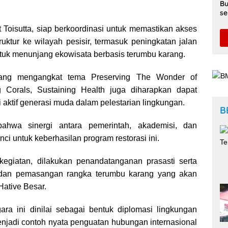
Bu
se
Di
 Toisutta, siap berkoordinasi untuk memastikan akses
ruktur ke wilayah pesisir, termasuk peningkatan jalan
ntuk menunjang ekowisata berbasis terumbu karang.
ang mengangkat tema Preserving The Wonder of
 Corals, Sustaining Health juga diharapkan dapat
 aktif generasi muda dalam pelestarian lingkungan.
B
bahwa sinergi antara pemerintah, akademisi, dan
ci untuk keberhasilan program restorasi ini.
egiatan, dilakukan penandatanganan prasasti serta
 dan pemasangan rangka terumbu karang yang akan
Hative Besar.
gara ini dinilai sebagai bentuk diplomasi lingkungan
enjadi contoh nyata penguatan hubungan internasional