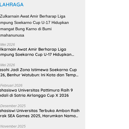
LAHRAGA
 Mei 2026
lkarnain Awat Amir Berharap Liga
mpung Soekarno Cup U-17 Hidupkan
mangat Bung Karno di Bumi
amahanunusa
 Mei 2026
sohi Jadi Zona Istimewa Soekarno Cup
26, Benhur Watubun: Ini Kota dan Tempat
nggal Bung Karno
 Februari 2026
hasiswa Universitas Pattimura Raih 9
dali di Satria Airlangga Cup X 2026
 Desember 2025
hasiswi Universitas Terbuka Ambon Raih
erak SEA Games 2025, Harumkan Nama
donesia
 November 2025