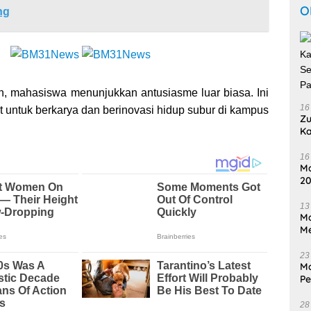
O
ng
 mahasiswa menunjukkan antusiasme luar biasa. Ini
16
 untuk berkarya dan berinovasi hidup subur di kampus
Zu
Ka
Se
P
16
Ma
20
Ti
13
Ma
Me
23
Ma
P
In
28