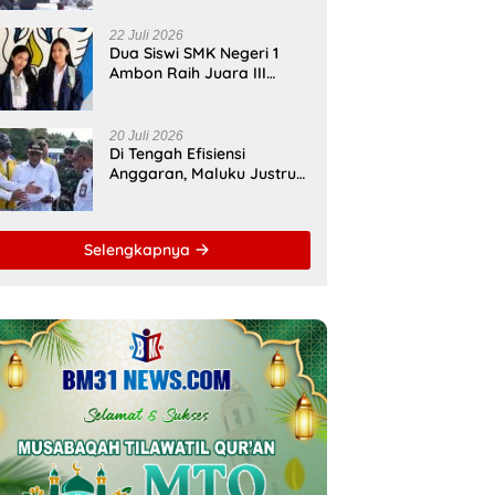
Bupati Malteng Andalkan
Kolaborasi
22 Juli 2026
Multipendanaan
Dua Siswi SMK Negeri 1
Ambon Raih Juara III
Nasional, Pemprov Maluku
Beri Apresiasi
20 Juli 2026
Di Tengah Efisiensi
Anggaran, Maluku Justru
Dapat Prioritas Irigasi
Nasional untuk Wujudkan
Kemandirian Pangan
Selengkapnya