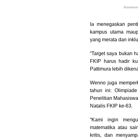
Ia menegaskan penti
kampus utama maup
yang merata dan inklus
“Target saya bukan ha
FKIP harus hadir k
Pattimura lebih dikena
Wenno juga memperken
tahun ini: Olimpiad
Penelitian Mahasiswa
Natalis FKIP ke-63.
“Kami ingin mengu
matematika atau sain
kritis, dan menyam