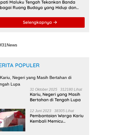
pati Maluku Tengah Tekankan Banda
bagai Ruang Budaya yang Hidup dan
namis
Selengkapnya
ERITA POPULER
31 Oktober 2025
312180 Lihat
Kariu, Negeri yang Masih
Bertahan di Tengah Lupa
12 Juni 2023
38305 Lihat
Pembantaian Warga Kariu
Kembali Memicu
Ketegangan di Pulau
Haruku