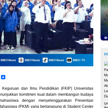
M
C
S
o
h
p
a
 Keguruan dan Ilmu Pendidikan (FKIP) Universitas
y
r
menunjukkan komitmen kuat dalam membangun budaya
L
e
 mahasiswa dengan menyelenggarakan Presentasi
n
Un
Mahasiswa (PKM) yang berlangsung di Student Center
k
Pa