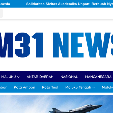
Akademika Unpatti Berbuah Nyata: Gerakan ‘Sehari Berkorban’ H
R MALUKU
ANTAR DAERAH
NASIONAL
MANCANEGARA
mbar
Kota Ambon
Kota Tual
Maluku Tengah
Maluk