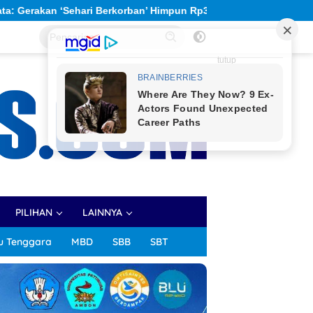
impun Rp309,6 Juta untuk Percepatan Pembangunan Gereja Kampus
tutup
PILIHAN
LAINNYA
u Tenggara
MBD
SBB
SBT