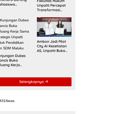
Fakultas Hukum
ahasiswa
Unpatti Percepat
nembus Jejaring
Transformasi
ademik Global
Kurikulum
wat Kolaborasi
Berstandar
aspora Indonesia
Internasional untuk
Raih Akreditasi
ACQUIN
Ambon Jadi Pilot
City AI Kesehatan
AS, Unpatti Buka
Jalan Transformasi
njungan Dubes
Layanan Digital di
ancis Buka
Indonesia Timur
luang Kerja
ma Strategis
patti untuk
ndidikan dan
Selengkapnya
DM Maluku