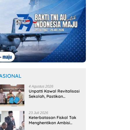
ASIONAL
4 Agustus 2026
Unpatti Kawal Revitalisasi
Sekolah, Pastikan
Program
Kemendikdasmen Tepat
Sasaran
23 Juli 2026
Keterbatasan Fiskal Tak
Menghentikan Ambisi
Membangun Banda,