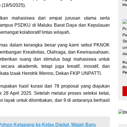
M
(19/5/2025).
Me
Ak
atkan mahasiswa dari empat jurusan utama serta
Le
ri kampus PSDKU di Maluku Barat Daya dan Kepulauan
Di
emangat kolaboratif lintas wilayah.
kemas dalam kerangka besar yang kami sebut PKNOK
mbangan Kreativitas, Olahraga, dan Kewirausahaan.
mberikan ruang dan stimulus bagi mahasiswa untuk
Ku
ecara akademik, tetapi juga kreatif, inovatif, dan
Pr
Pe
,” kata Izaak Hendrik Wenno, Dekan FKIP UNPATTI.
Sa
Un
upakan hasil kurasi dari 78 proposal yang diajukan
Pe
S
 28 April 2025. Setelah melalui proses seleksi ketat,
n layak untuk dilombakan, dan 9 di antaranya berhasil
.
Pohon Ketapang ke Kelas Digital, Wajah Baru