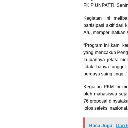
FKIP UNPATTI, Senin 
Kegiatan ini melib
partisipasi aktif da
Aru, memperlihatkan s
“Program ini kami 
yang mencakup Penge
Tujuannya jelas: me
tidak hanya unggul s
berdaya saing tinggi
Kegiatan PKM ini mer
oleh mahasiswa sejak
76 proposal dinyataka
lolos seleksi nasional
Baca Juga:
Dari 