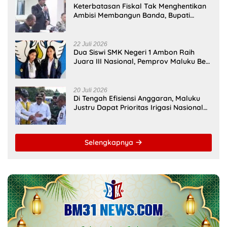
Keterbatasan Fiskal Tak Menghentikan
Ambisi Membangun Banda, Bupati
Malteng Andalkan Kolaborasi
Multipendanaan
22 Juli 2026
Dua Siswi SMK Negeri 1 Ambon Raih
Juara III Nasional, Pemprov Maluku Beri
Apresiasi
20 Juli 2026
Di Tengah Efisiensi Anggaran, Maluku
Justru Dapat Prioritas Irigasi Nasional
untuk Wujudkan Kemandirian Pangan
Selengkapnya