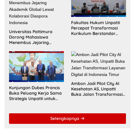
Fakultas Hukum Unpatti
Percepat Transformasi
Universitas Pattimura
Kurikulum Berstandar
Dorong Mahasiswa
Internasional untuk Raih
Menembus Jejaring
Akreditasi ACQUIN
Akademik Global Lewat
Kolaborasi Diaspora
Indonesia
Ambon Jadi Pilot City AI
Kunjungan Dubes Prancis
Kesehatan AS, Unpatti
Buka Peluang Kerja Sama
Buka Jalan Transformasi
Strategis Unpatti untuk
Layanan Digital di
Pendidikan dan SDM
Indonesia Timur
Maluku
Selengkapnya