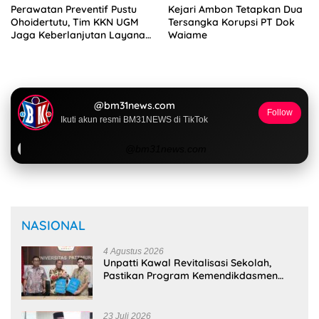
Perawatan Preventif Pustu
Kejari Ambon Tetapkan Dua
Ohoidertutu, Tim KKN UGM
Tersangka Korupsi PT Dok
Jaga Keberlanjutan Layanan
Waiame
Kesehatan Desa
@bm31news.com
Follow
Ikuti akun resmi BM31NEWS di TikTok
@bm31news.com
NASIONAL
4 Agustus 2026
Unpatti Kawal Revitalisasi Sekolah,
Pastikan Program Kemendikdasmen
Tepat Sasaran
23 Juli 2026