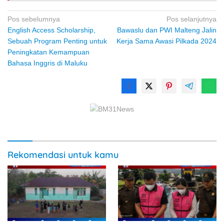
Navigasi
Pos sebelumnya
Pos selanjutnya
English Access Scholarship,
Bawaslu dan PWI Malteng Jalin
pos
Sebuah Program Penting untuk
Kerja Sama Awasi Pilkada 2024
Peningkatan Kemampuan
Bahasa Inggris di Maluku
Rekomendasi untuk kamu