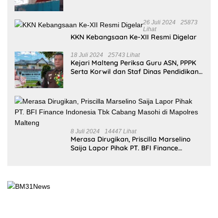
26 Juli 2024
25873
Lihat
KKN Kebangsaan Ke-XII Resmi Digelar
18 Juli 2024
25743 Lihat
Kejari Malteng Periksa Guru ASN, PPPK
Serta Korwil dan Staf Dinas Pendidikan
Terkait THR Tahun 2023 Capai 7,4 M
8 Juli 2024
14447 Lihat
Merasa Dirugikan, Priscilla Marselino
Saija Lapor Pihak PT. BFI Finance
Indonesia Tbk Cabang Masohi di
Mapolres Malteng