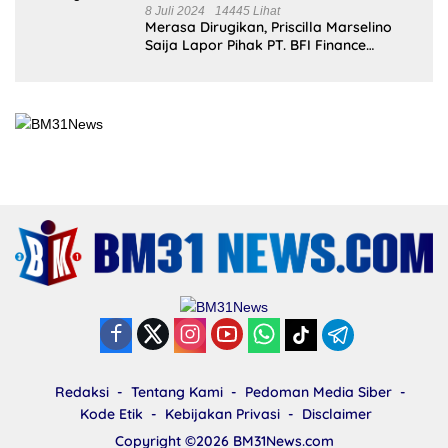
8 Juli 2024
14445 Lihat
Merasa Dirugikan, Priscilla Marselino
Saija Lapor Pihak PT. BFI Finance
Indonesia Tbk Cabang Masohi di
Mapolres Malteng
Redaksi
Tentang Kami
Pedoman Media Siber
Kode Etik
Kebijakan Privasi
Disclaimer
Copyright ©2026
BM31News.com