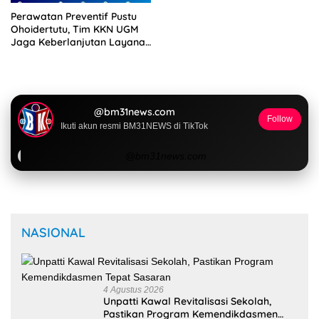
Perawatan Preventif Pustu
Ohoidertutu, Tim KKN UGM
Jaga Keberlanjutan Layanan
Kesehatan Desa
@bm31news.com
Follow
Ikuti akun resmi BM31NEWS di TikTok
@bm31news.com
NASIONAL
4 Agustus 2026
Unpatti Kawal Revitalisasi Sekolah,
Pastikan Program Kemendikdasmen