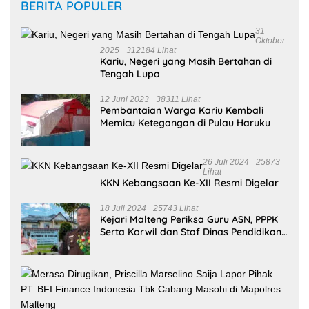
BERITA POPULER
31
Oktober
2025
312184 Lihat
Kariu, Negeri yang Masih Bertahan di
Tengah Lupa
12 Juni 2023
38311 Lihat
Pembantaian Warga Kariu Kembali
Memicu Ketegangan di Pulau Haruku
26 Juli 2024
25873
Lihat
KKN Kebangsaan Ke-XII Resmi Digelar
18 Juli 2024
25743 Lihat
Kejari Malteng Periksa Guru ASN, PPPK
Serta Korwil dan Staf Dinas Pendidikan
Terkait THR Tahun 2023 Capai 7,4 M