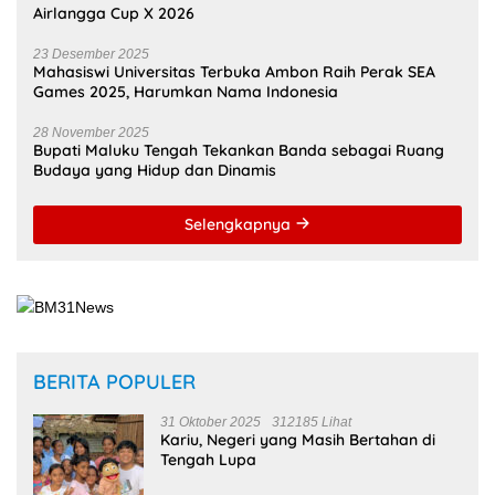
OLAHRAGA
16 Mei 2026
Zulkarnain Awat Amir Berharap Liga Kampung Soekarno
Cup U-17 Hidupkan Semangat Bung Karno di Bumi
Pamahanunusa
16 Mei 2026
Masohi Jadi Zona Istimewa Soekarno Cup 2026, Benhur
Watubun: Ini Kota dan Tempat Tinggal Bung Karno
13 Februari 2026