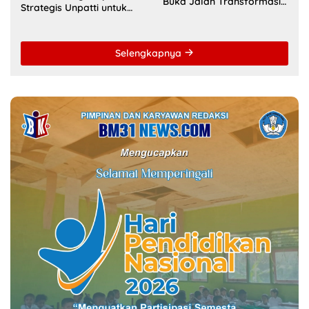
MANCANEGARA
Universitas Pattimura
Fakultas Hukum Unpatti
Dorong Mahasiswa
Percepat Transformasi
Menembus Jejaring
Kurikulum Berstandar
Akademik Global Lewat
Internasional untuk Raih
Kolaborasi Diaspora
Akreditasi ACQUIN
Indonesia
Ambon Jadi Pilot City AI
Kesehatan AS, Unpatti
Kunjungan Dubes Prancis