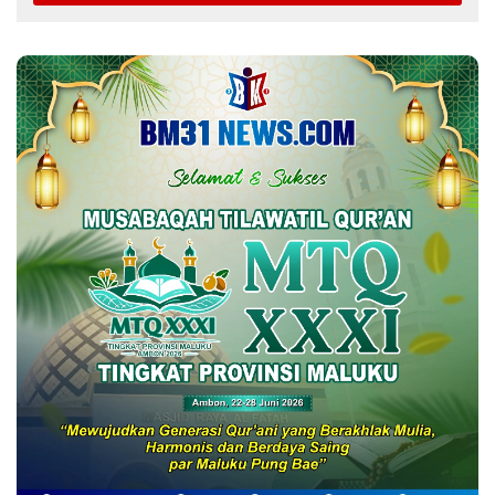
4 Agustus 2026
Unpatti Kawal Revitalisasi Sekolah,
Pastikan Program Kemendikdasmen
Tepat Sasaran
23 Juli 2026
Keterbatasan Fiskal Tak Menghentikan
Ambisi Membangun Banda, Bupati
Malteng Andalkan Kolaborasi
Multipendanaan
22 Juli 2026
Dua Siswi SMK Negeri 1 Ambon Raih
Juara III Nasional, Pemprov Maluku Beri
Apresiasi
20 Juli 2026
Di Tengah Efisiensi Anggaran, Maluku
Justru Dapat Prioritas Irigasi Nasional
untuk Wujudkan Kemandirian Pangan