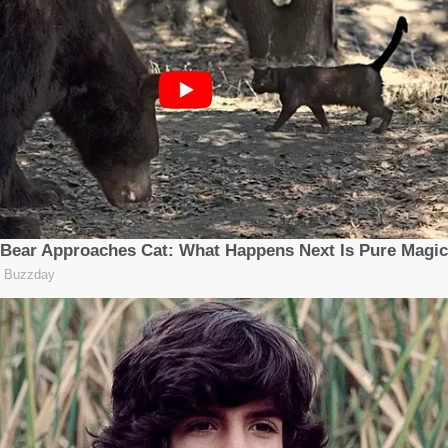
Redaksi
Tentang Kami
Pedoman Media Siber
Kode Etik
Kebijakan Privasi
Disclaimer
Copyright ©2026
BM31News.com