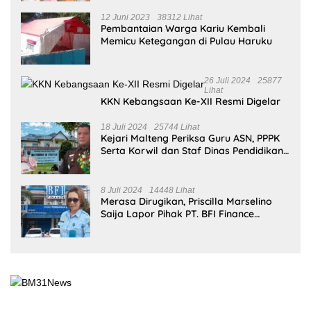
Mahasiswa Universitas Pattimura Raih 9 Medali di Satria
Airlangga Cup X 2026
23 Desember 2025
Mahasiswi Universitas Terbuka Ambon Raih Perak SEA
Games 2025, Harumkan Nama Indonesia
28 November 2025
Bupati Maluku Tengah Tekankan Banda sebagai Ruang
Budaya yang Hidup dan Dinamis
Selengkapnya
BERITA POPULER
31 Oktober 2025
312185 Lihat
Kariu, Negeri yang Masih Bertahan di
Tengah Lupa