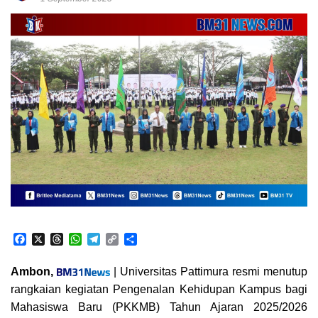
F
X
T
W
T
C
S
a
h
h
e
o
h
c
r
a
l
p
a
Ambon,
| Universitas Pattimura resmi menutup
e
e
t
e
y
r
rangkaian kegiatan Pengenalan Kehidupan Kampus bagi
b
a
s
g
L
e
o
d
A
r
i
Mahasiswa Baru (PKKMB) Tahun Ajaran 2025/2026
o
s
p
a
n