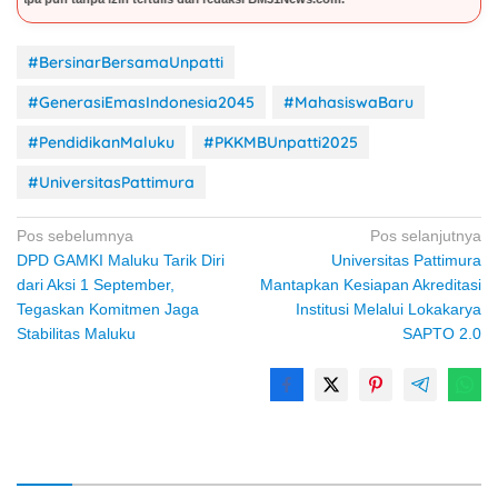
#BersinarBersamaUnpatti
#GenerasiEmasIndonesia2045
#MahasiswaBaru
#PendidikanMaluku
#PKKMBUnpatti2025
#UniversitasPattimura
Navigasi
Pos sebelumnya
Pos selanjutnya
DPD GAMKI Maluku Tarik Diri
Universitas Pattimura
pos
dari Aksi 1 September,
Mantapkan Kesiapan Akreditasi
Tegaskan Komitmen Jaga
Institusi Melalui Lokakarya
Stabilitas Maluku
SAPTO 2.0