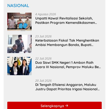
Kejari Ambon Tetapkan Dua
Tersangka Korupsi PT Dok
Waiame
Perawatan Preventif Pustu
Ohoidertutu, Tim KKN UGM
Jaga Keberlanjutan Layanan
Kesehatan Desa
@bm31news.com
Follow
Ikuti akun resmi BM31NEWS di TikTok
@bm31news.com
NASIONAL