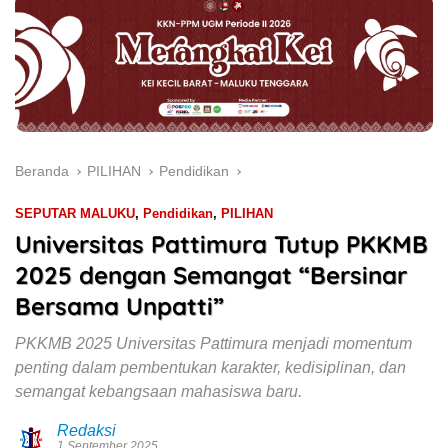
Beranda
PILIHAN
Pendidikan
SEPUTAR MALUKU
,
Pendidikan
,
PILIHAN
Universitas Pattimura Tutup PKKMB
2025 dengan Semangat “Bersinar
Bersama Unpatti”
PKKMB 2025 Universitas Pattimura menjadi momentum
penting dalam pembentukan karakter, kedisiplinan, dan
semangat kebangsaan mahasiswa baru.
Redaksi
1 September 2025