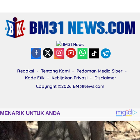
12 Juni 2023
38312 Lihat
Pembantaian Warga Kariu Kembali
Memicu Ketegangan di Pulau Haruku
26 Juli 2024
25877
Lihat
KKN Kebangsaan Ke-XII Resmi Digelar
18 Juli 2024
25744 Lihat
Kejari Malteng Periksa Guru ASN, PPPK
Serta Korwil dan Staf Dinas Pendidikan
Terkait THR Tahun 2023 Capai 7,4 M
8 Juli 2024
14448 Lihat
Merasa Dirugikan, Priscilla Marselino
Saija Lapor Pihak PT. BFI Finance
Indonesia Tbk Cabang Masohi di
Mapolres Malteng