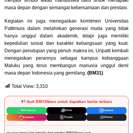
menjadi simbol tekad mahasiswa baru untuk menapaki
masa depan dengan semangat kebersamaan dan prestasi.
Kegiatan ini juga menegaskan komitmen Universitas
Pattimura dalam melahirkan generasi muda yang tidak
hanya unggul dalam akademik, tetapi juga memiliki
kepedulian sosial dan karakter kebangsaan yang kuat.
Dengan penutupan yang penuh makna ini, Unpatti kembali
menegaskan perannya sebagai kampus kebanggaan
Maluku yang terus membangun manusia unggul demi
masa depan Indonesia yang gemilang.
(BM31)
Total View:
3,310
Ikuti BM31News untuk dapatkan berita terbaru
WA Channel
TikTok
Facebook
Instagram
Threads
X/Twitter
D