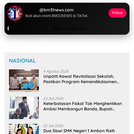
@bm31news.com
Follow
Ikuti akun resmi BM31NEWS di TikTok
@bm31news.com
NASIONAL
4 Agustus 2026
Unpatti Kawal Revitalisasi Sekolah,
Pastikan Program Kemendikdasmen
Tepat Sasaran
23 Juli 2026
Keterbatasan Fiskal Tak Menghentikan
Ambisi Membangun Banda, Bupati
Malteng Andalkan Kolaborasi
Multipendanaan
22 Juli 2026
Dua Siswi SMK Negeri 1 Ambon Raih