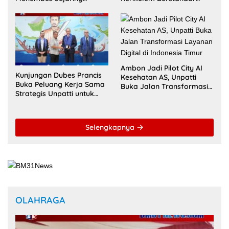
Internasional untuk Raih
Akademik Global Lewat
Akreditasi ACQUIN
Kolaborasi Diaspora
Indonesia
Ambon Jadi Pilot City AI
Kunjungan Dubes Prancis
Kesehatan AS, Unpatti
Buka Peluang Kerja Sama
Buka Jalan Transformasi
Strategis Unpatti untuk
Layanan Digital di
Pendidikan dan SDM
Indonesia Timur
Maluku
Selengkapnya
OLAHRAGA