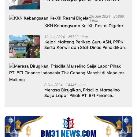
26 Juli 2024
25869
Lihat
KKN Kebangsaan Ke-XII Resmi Digelar
18 Juli 2024
25739 Lihat
Kejari Malteng Periksa Guru ASN, PPPK
Serta Korwil dan Staf Dinas Pendidikan
Terkait THR Tahun 2023 Capai 7,4 M
8 Juli 2024
14445 Lihat
Merasa Dirugikan, Priscilla Marselino
Saija Lapor Pihak PT. BFI Finance
Indonesia Tbk Cabang Masohi di
Mapolres Malteng