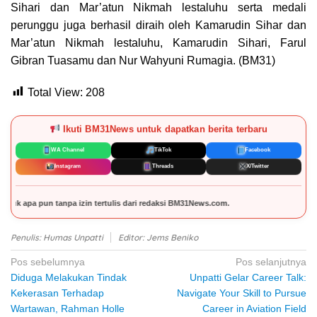
Sihari dan Mar’atun Nikmah lestaluhu serta medali
perunggu juga berhasil diraih oleh Kamarudin Sihar dan
Mar’atun Nikmah lestaluhu, Kamarudin Sihari, Farul
Gibran Tuasamu dan Nur Wahyuni Rumagia. (BM31)
Total View:
208
Ikuti BM31News untuk dapatkan berita terbaru
WA Channel
TikTok
Facebook
Instagram
Threads
X/Twitter
daksi BM31News.com.
Penulis: Humas Unpatti
Editor: Jems Beniko
Navigasi
Pos sebelumnya
Pos selanjutnya
Diduga Melakukan Tindak
Unpatti Gelar Career Talk:
pos
Kekerasan Terhadap
Navigate Your Skill to Pursue
Wartawan, Rahman Holle
Career in Aviation Field