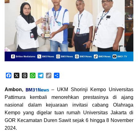
F
X
T
W
T
C
S
a
h
h
e
o
h
c
r
a
l
p
a
Ambon,
– UKM Shorinji Kempo Universitas
e
e
t
e
y
r
Pattimura kembali menorehkan prestasinya di ajang
b
a
s
g
L
e
o
d
A
r
i
nasional dalam kejuaraan invitasi cabang Olahraga
o
s
p
a
n
Kempo yang digelar tuan rumah Universitas Jakarta di
k
p
m
k
GOR Kecamatan Duren Sawit sejak 6 hingga 8 November
2024.