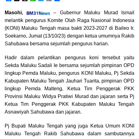
a
h
h
e
o
h
c
r
a
l
p
a
Masohi,
– Gubernur Maluku Murad Ismail
e
e
t
e
y
r
melantik pengurus Komite Olah Raga Nasional Indonesia
b
a
s
g
L
e
o
d
A
r
i
(KONI) Maluku Tengah masa bakti 2023-2027 di Baileo Ir.
o
s
p
a
n
Soekarno, Jumat (13/10/23) dengan ketua umumnya Rakib
k
p
m
k
Sahubawa bersama sejumlah pengurus harian.
Hadir dalam pelantikan pengurus koni tersebut yaitu
Sekda Maluku Sadali Ie bersama sejumlah pimpinan OPD
lingkup Pemda Maluku, pengurus KONI Maluku, Pj Sekda
Kabupaten Maluku Tengah Jauhari Tuarita, pimpinan OPD
lingkup Pemda Malteng, Ketua Tim Penggerak PKK
Provinsi Maluku Widya Pratiwi Murad dan jajaran serta Pj
Ketua Tim Penggerak PKK Kabupaten Maluku Tengah
Asnawiyah Sahubawa dan jajaran.
Pj Bupati Maluku Tengah yang juga Ketua Umum KONI
Maluku Tengah Rakib Sahubawa dalam sambutannya