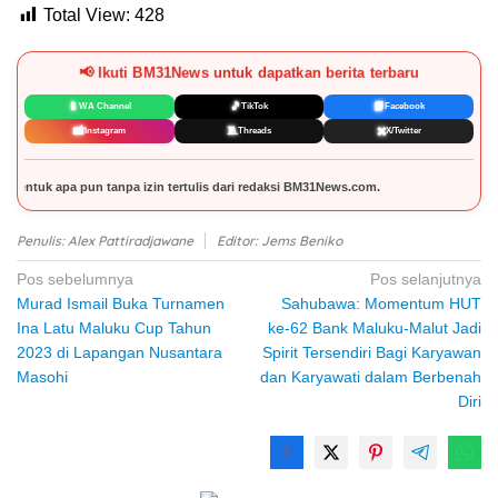
Total View:
428
📢 Ikuti BM31News untuk dapatkan berita terbaru
📱
🎵
📘
WA Channel
TikTok
Facebook
📸
🧵
✖️
Instagram
Threads
X/Twitter
redaksi BM31News.com.
Penulis: Alex Pattiradjawane
Editor: Jems Beniko
Navigasi
Pos sebelumnya
Pos selanjutnya
Murad Ismail Buka Turnamen
Sahubawa: Momentum HUT
pos
Ina Latu Maluku Cup Tahun
ke-62 Bank Maluku-Malut Jadi
2023 di Lapangan Nusantara
Spirit Tersendiri Bagi Karyawan
Masohi
dan Karyawati dalam Berbenah
Diri