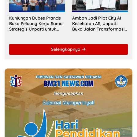
Kunjungan Dubes Prancis
Ambon Jadi Pilot City AI
Buka Peluang Kerja Sama
Kesehatan AS, Unpatti
Strategis Unpatti untuk
Buka Jalan Transformasi
Pendidikan dan SDM
Layanan Digital di
Maluku
Indonesia Timur
Selengkapnya