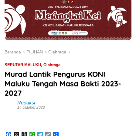
Beranda
PILIHAN
Olahraga
SEPUTAR MALUKU
,
Olahraga
Murad Lantik Pengurus KONI
Maluku Tengah Masa Bakti 2023-
2027
Redaksi
14 Oktober 2023
F
X
T
W
T
C
S