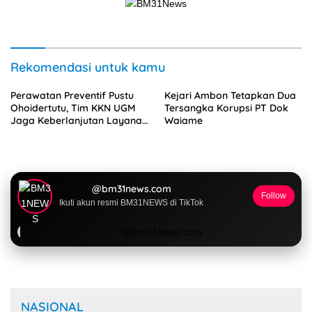
Rekomendasi untuk kamu
Perawatan Preventif Pustu
Kejari Ambon Tetapkan Dua
Ohoidertutu, Tim KKN UGM
Tersangka Korupsi PT Dok
Jaga Keberlanjutan Layanan
Waiame
Kesehatan Desa
@bm31news.com
Follow
Ikuti akun resmi BM31NEWS di TikTok
@bm31news.com
NASIONAL