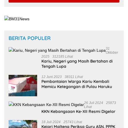
BERITA POPULER
31
Oktober
2025
312185 Lihat
Kariu, Negeri yang Masih Bertahan di
Tengah Lupa
12 Juni 2023
38311 Lihat
Pembantaian Warga Kariu Kembali
Memicu Ketegangan di Pulau Haruku
26 Juli 2024
25873
Lihat
KKN Kebangsaan Ke-XII Resmi Digelar
18 Juli 2024
25743 Lihat
Kejari Malteng Periksa Guru ASN, PPPK
Serta Korwil dan Staf Dinas Pendidikan