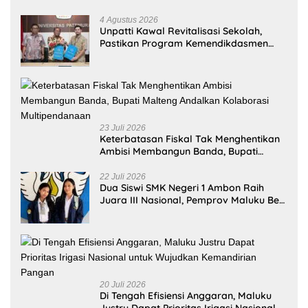
4 Agustus 2026
Unpatti Kawal Revitalisasi Sekolah,
Pastikan Program Kemendikdasmen
Tepat Sasaran
23 Juli 2026
Keterbatasan Fiskal Tak Menghentikan
Ambisi Membangun Banda, Bupati
Malteng Andalkan Kolaborasi
Multipendanaan
22 Juli 2026
Dua Siswi SMK Negeri 1 Ambon Raih
Juara III Nasional, Pemprov Maluku Beri
Apresiasi
20 Juli 2026
Di Tengah Efisiensi Anggaran, Maluku
Justru Dapat Prioritas Irigasi Nasional
untuk Wujudkan Kemandirian Pangan