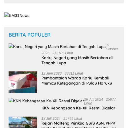
16 Mei 2026
Zulkarnain Awat Amir Berharap Liga Kampung Soekarno
Cup U-17 Hidupkan Semangat Bung Karno di Bumi
Pamahanunusa
16 Mei 2026
Masohi Jadi Zona Istimewa Soekarno Cup 2026, Benhur
Watubun: Ini Kota dan Tempat Tinggal Bung Karno
13 Februari 2026
Mahasiswa Universitas Pattimura Raih 9 Medali di Satria
Airlangga Cup X 2026
23 Desember 2025
Mahasiswi Universitas Terbuka Ambon Raih Perak SEA
Games 2025, Harumkan Nama Indonesia
28 November 2025
Bupati Maluku Tengah Tekankan Banda sebagai Ruang
Budaya yang Hidup dan Dinamis
Selengkapnya