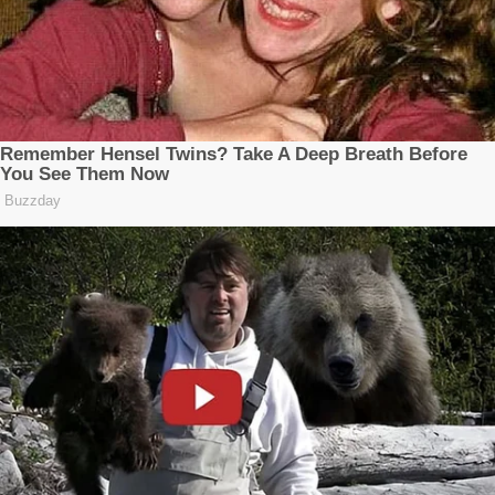
Redaksi
Tentang Kami
Pedoman Media Siber
Kode Etik
Kebijakan Privasi
Disclaimer
Copyright ©2026
BM31News.com