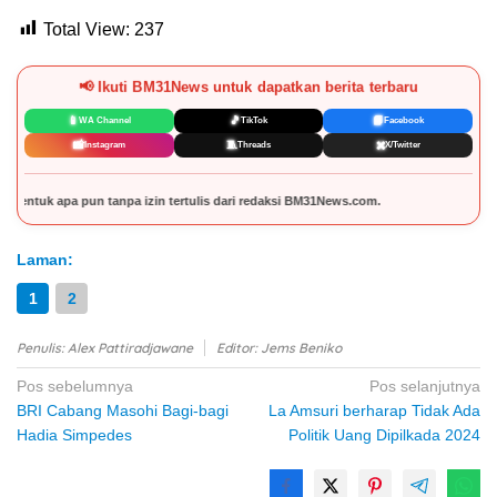
Total View:
237
📢 Ikuti BM31News untuk dapatkan berita terbaru
📱
🎵
📘
WA Channel
TikTok
Facebook
📸
🧵
✖️
Instagram
Threads
X/Twitter
ulis dari redaksi BM31News.com.
Laman:
1
2
Penulis: Alex Pattiradjawane
Editor: Jems Beniko
Navigasi
Pos sebelumnya
Pos selanjutnya
BRI Cabang Masohi Bagi-bagi
La Amsuri berharap Tidak Ada
pos
Hadia Simpedes
Politik Uang Dipilkada 2024