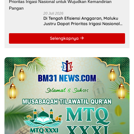
4 Agustus 2026
Unpatti Kawal Revitalisasi Sekolah,
Pastikan Program Kemendikdasmen
Tepat Sasaran
23 Juli 2026
Keterbatasan Fiskal Tak Menghentikan
Ambisi Membangun Banda, Bupati
Malteng Andalkan Kolaborasi
Multipendanaan
22 Juli 2026
Dua Siswi SMK Negeri 1 Ambon Raih
Juara III Nasional, Pemprov Maluku Beri
Apresiasi
20 Juli 2026