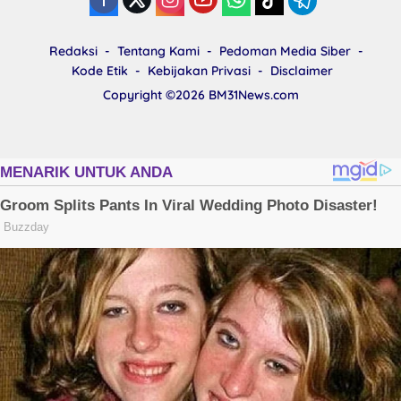
8 Juli 2024
14447 Lihat
Merasa Dirugikan, Priscilla Marselino
Saija Lapor Pihak PT. BFI Finance
Indonesia Tbk Cabang Masohi di
Mapolres Malteng