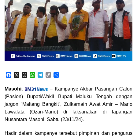
F
X
T
W
T
C
S
a
h
h
e
o
h
c
r
a
l
p
a
Masohi,
– Kampanye Akbar Pasangan Calon
e
e
t
e
y
r
(Paslon) Bupati/Wakil Bupati Maluku Tengah dengan
b
a
s
g
L
e
o
d
A
r
i
jargon “Malteng Bangkit”, Zulkarnain Awat Amir – Mario
o
s
p
a
n
Lawalata (Ozan-Mario) di laksanakan di lapangan
k
p
m
k
Nusantara Masohi, Sabtu (23/11/24).
Hadir dalam kampanye tersebut pimpinan dan pengurus