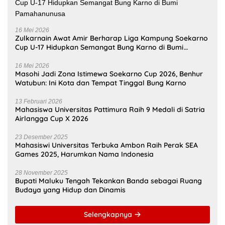
Ambon Jadi Pilot City AI
Kesehatan AS, Unpatti
Kunjungan Dubes Prancis
Buka Jalan Transformasi
Buka Peluang Kerja Sama
Layanan Digital di
Strategis Unpatti untuk
Indonesia Timur
Pendidikan dan SDM
Maluku
Selengkapnya
OLAHRAGA