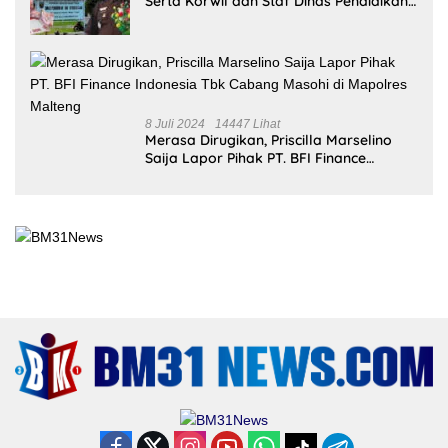
BERITA POPULER
31
Oktober
2025
312185 Lihat
Kariu, Negeri yang Masih Bertahan di
Tengah Lupa
12 Juni 2023
38311 Lihat
Pembantaian Warga Kariu Kembali
Memicu Ketegangan di Pulau Haruku
26 Juli 2024
25877
Lihat
KKN Kebangsaan Ke-XII Resmi Digelar
18 Juli 2024
25744 Lihat
Kejari Malteng Periksa Guru ASN, PPPK
Serta Korwil dan Staf Dinas Pendidikan
Terkait THR Tahun 2023 Capai 7,4 M