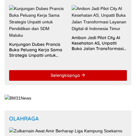
MANCANEGARA
Fakultas Hukum Unpatti
Percepat Transformasi
Universitas Pattimura
Kurikulum Berstandar
Dorong Mahasiswa
Internasional untuk Raih
Menembus Jejaring
Akreditasi ACQUIN
Akademik Global Lewat
Kolaborasi Diaspora
Indonesia