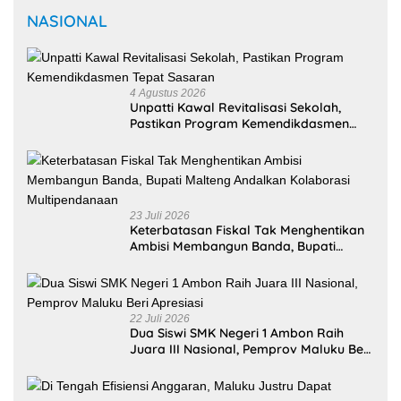
Rekomendasi untuk kamu
Bupati Maluku Tengah
Kejati Maluku Tetapkan Lima
Dorong Penguatan
Tersangka Korupsi Proyek
Kemitraan Layanan
Air Bersih Pulau Haruku
Kesehatan untuk
Pertahankan UHC
Berkualitas
@bm31news.com
Follow
Ikuti akun resmi BM31NEWS di TikTok
@bm31news.com
NASIONAL