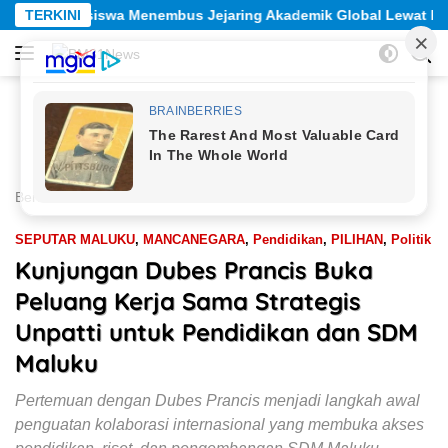
Langsung
aring Akademik Global Lewat Kolaborasi Diaspora Indonesia
TERKINI
ke
konten
Beranda
PILIHAN
Pendidikan
SEPUTAR MALUKU
,
MANCANEGARA
,
Pendidikan
,
PILIHAN
,
Politik
Kunjungan Dubes Prancis Buka
Peluang Kerja Sama Strategis
Unpatti untuk Pendidikan dan SDM
Maluku
Pertemuan dengan Dubes Prancis menjadi langkah awal
penguatan kolaborasi internasional yang membuka akses