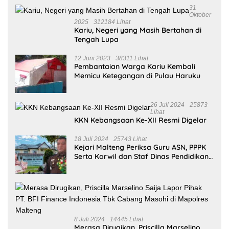
31
Oktober
2025
312184 Lihat
Kariu, Negeri yang Masih Bertahan di
Tengah Lupa
12 Juni 2023
38311 Lihat
Pembantaian Warga Kariu Kembali
Memicu Ketegangan di Pulau Haruku
26 Juli 2024
25873
Lihat
KKN Kebangsaan Ke-XII Resmi Digelar
18 Juli 2024
25743 Lihat
Kejari Malteng Periksa Guru ASN, PPPK
Serta Korwil dan Staf Dinas Pendidikan
Terkait THR Tahun 2023 Capai 7,4 M
8 Juli 2024
14445 Lihat
Merasa Dirugikan, Priscilla Marselino