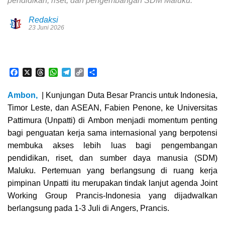
pendidikan, riset, dan pengembangan SDM Maluku.
Redaksi
23 Juni 2026
F
X
T
W
T
C
S
a
h
h
e
o
h
c
r
a
l
p
a
Ambon,
| Kunjungan Duta Besar Prancis untuk Indonesia,
e
e
t
e
y
r
Timor Leste, dan ASEAN, Fabien Penone, ke Universitas
b
a
s
g
L
e
o
d
A
r
i
Pattimura (Unpatti) di Ambon menjadi momentum penting
o
s
p
a
n
bagi penguatan kerja sama internasional yang berpotensi
k
p
m
k
membuka akses lebih luas bagi pengembangan
pendidikan, riset, dan sumber daya manusia (SDM)
Maluku. Pertemuan yang berlangsung di ruang kerja
pimpinan Unpatti itu merupakan tindak lanjut agenda Joint
Working Group Prancis-Indonesia yang dijadwalkan
berlangsung pada 1-3 Juli di Angers, Prancis.