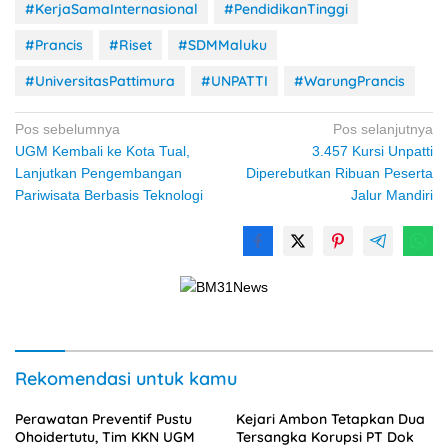
#KerjaSamaInternasional
#PendidikanTinggi
#Prancis
#Riset
#SDMMaluku
#UniversitasPattimura
#UNPATTI
#WarungPrancis
Navigasi
Pos sebelumnya
Pos selanjutnya
UGM Kembali ke Kota Tual,
3.457 Kursi Unpatti
pos
Lanjutkan Pengembangan
Diperebutkan Ribuan Peserta
Pariwisata Berbasis Teknologi
Jalur Mandiri
Rekomendasi untuk kamu
Perawatan Preventif Pustu
Kejari Ambon Tetapkan Dua
Ohoidertutu, Tim KKN UGM
Tersangka Korupsi PT Dok