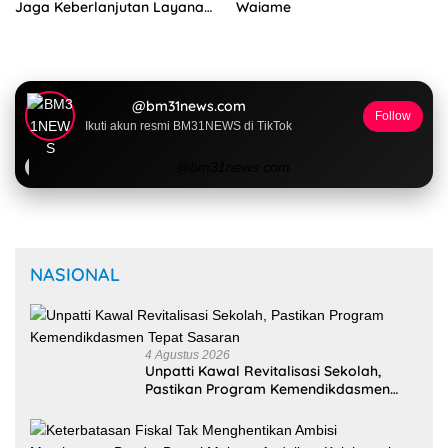
Jaga Keberlanjutan Layanan
Waiame
Kesehatan Desa
@bm31news.com
Follow
Ikuti akun resmi BM31NEWS di TikTok
@bm31news.com
NASIONAL
4 Agustus 2026
Unpatti Kawal Revitalisasi Sekolah,
Pastikan Program Kemendikdasmen
Tepat Sasaran