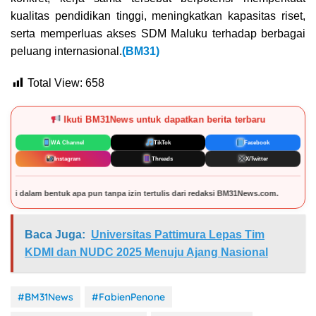
kualitas pendidikan tinggi, meningkatkan kapasitas riset,
serta memperluas akses SDM Maluku terhadap berbagai
peluang internasional.
(BM31)
Total View:
658
Ikuti BM31News untuk dapatkan berita terbaru
WA Channel
TikTok
Facebook
Instagram
Threads
X/Twitter
anpa izin tertulis dari redaksi BM31News.com.
Baca Juga:
Universitas Pattimura Lepas Tim
KDMI dan NUDC 2025 Menuju Ajang Nasional
#BM31News
#FabienPenone