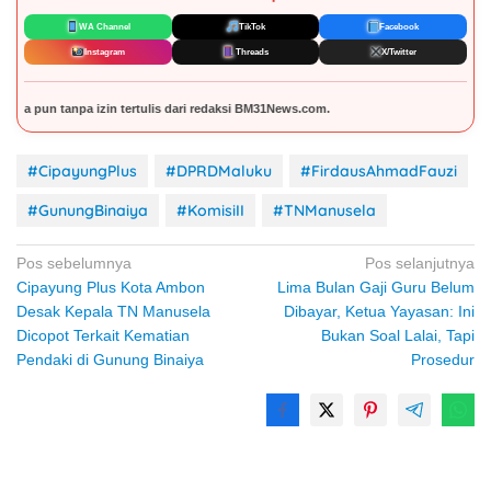
WA Channel
TikTok
Facebook
Instagram
Threads
X/Twitter
edaksi BM31News.com.
#CipayungPlus
#DPRDMaluku
#FirdausAhmadFauzi
#GunungBinaiya
#KomisiII
#TNManusela
Navigasi
Pos sebelumnya
Pos selanjutnya
Cipayung Plus Kota Ambon
Lima Bulan Gaji Guru Belum
pos
Desak Kepala TN Manusela
Dibayar, Ketua Yayasan: Ini
Dicopot Terkait Kematian
Bukan Soal Lalai, Tapi
Pendaki di Gunung Binaiya
Prosedur