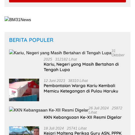
BERITA POPULER
31
Oktober
2025
312182 Lihat
Kariu, Negeri yang Masih Bertahan di
Tengah Lupa
12 Juni 2023
38310 Lihat
Pembantaian Warga Kariu Kembali
Memicu Ketegangan di Pulau Haruku
26 Juli 2024
25872
Lihat
KKN Kebangsaan Ke-XII Resmi Digelar
18 Juli 2024
25741 Lihat
Kejari Malteng Periksa Guru ASN, PPPK