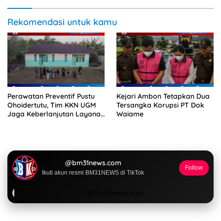
Rekomendasi untuk kamu
Perawatan Preventif Pustu
Kejari Ambon Tetapkan Dua
Ohoidertutu, Tim KKN UGM
Tersangka Korupsi PT Dok
Jaga Keberlanjutan Layanan
Waiame
Kesehatan Desa
@bm31news.com
Follow
Ikuti akun resmi BM31NEWS di TikTok
@bm31news.com