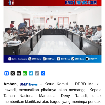
F
X
T
W
T
C
S
a
h
h
e
o
h
c
r
a
l
p
a
Ambon,
– Ketua Komisi II DPRD Maluku,
e
e
t
e
y
r
Irawadi, memastikan pihaknya akan memanggil Kepala
b
a
s
g
L
e
o
d
A
r
i
Taman Nasional Manusela, Deny Rahadi, untuk
o
s
p
a
n
memberikan klarifikasi atas tragedi yang menimpa pendaki
k
p
m
k