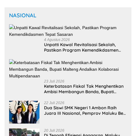
NASIONAL
4 Agustus 2026
Unpatti Kawal Revitalisasi Sekolah,
Pastikan Program Kemendikdasmen
Tepat Sasaran
23 Juli 2026
Keterbatasan Fiskal Tak Menghentikan
Ambisi Membangun Banda, Bupati
Malteng Andalkan Kolaborasi
Multipendanaan
22 Juli 2026
Dua Siswi SMK Negeri 1 Ambon Raih
Juara III Nasional, Pemprov Maluku Beri
Apresiasi
20 Juli 2026
Di Tengah Efisiensi Anggaran, Maluku