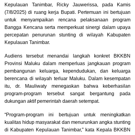
o
d
A
r
i
Kepulauan Tanimbar, Ricky Jauwerissa, pada Kamis
o
s
p
a
n
(7/8/2025) di ruang kerja Bupati. Pertemuan ini bertujuan
k
p
m
k
untuk menyampaikan rencana pelaksanaan program
Bangga Kencana serta memperkuat sinergi dalam upaya
percepatan penurunan stunting di wilayah Kabupaten
Kepulauan Tanimbar.
Audiens tersebut menandai langkah konkret BKKBN
Provinsi Maluku dalam memperluas jangkauan program
pembangunan keluarga, kependudukan, dan keluarga
berencana di wilayah terluar Maluku. Dalam kesempatan
itu, dr. Mauliwaty menegaskan bahwa keberhasilan
program-program tersebut sangat bergantung pada
dukungan aktif pemerintah daerah setempat.
“Program-program ini bertujuan untuk meningkatkan
kualitas hidup masyarakat dan menurunkan angka stunting
di Kabupaten Kepulauan Tanimbar,” kata Kepala BKKBN