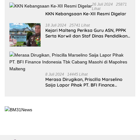
Lihat
KKN Kebangsaan Ke-XII Resmi Digelar
18 Juli 2024
25741 Lihat
Kejari Malteng Periksa Guru ASN, PPPK
Serta Korwil dan Staf Dinas Pendidikan
Terkait THR Tahun 2023 Capai 7,4 M
8 Juli 2024
14445 Lihat
Merasa Dirugikan, Priscilla Marselino
Saija Lapor Pihak PT. BFI Finance
Indonesia Tbk Cabang Masohi di
Mapolres Malteng