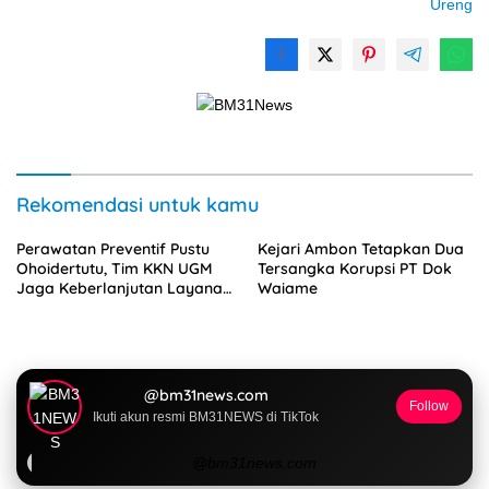
Ureng
Rekomendasi untuk kamu
Perawatan Preventif Pustu
Kejari Ambon Tetapkan Dua
Ohoidertutu, Tim KKN UGM
Tersangka Korupsi PT Dok
Jaga Keberlanjutan Layanan
Waiame
Kesehatan Desa
@bm31news.com
Follow
Ikuti akun resmi BM31NEWS di TikTok
@bm31news.com