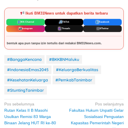
Ikuti BM31News untuk dapatkan berita terbaru
WA Channel
TikTok
Facebook
Instagram
Threads
X/Twitter
lis dari redaksi BM31News.com.
#BanggaKencana
#BKKBNMaluku
#IndonesiaEmas2045
#KeluargaBerkualitas
#KesehatanKeluarga
#PemkabTanimbar
#StuntingTanimbar
Navigasi
Pos sebelumnya
Pos selanjutnya
Rutan Kelas II B Masohi
Fakultas Hukum Unpatti Gelar
pos
Usulkan Remisi 83 Warga
Sosialisasi Penguatan
Binaan Jelang HUT RI ke-80
Kapasitas Pemerintah Negeri