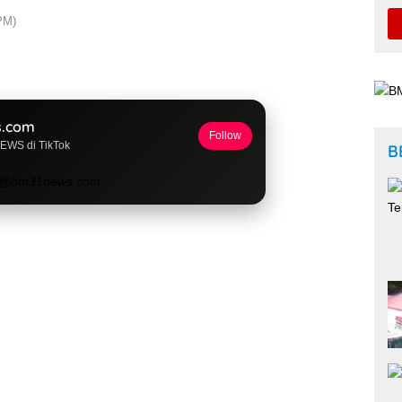
PM)
.com
Follow
NEWS di TikTok
B
@bm31news.com