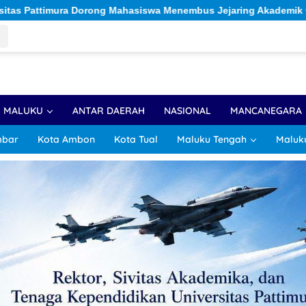
iswa Menembus Jejaring Akademik Global Lewat Kolaborasi Diasp
R MALUKU
ANTAR DAERAH
NASIONAL
MANCANEGARA
mbar
Kota Ambon
Kota Tual
Maluku Tengah
Maluk