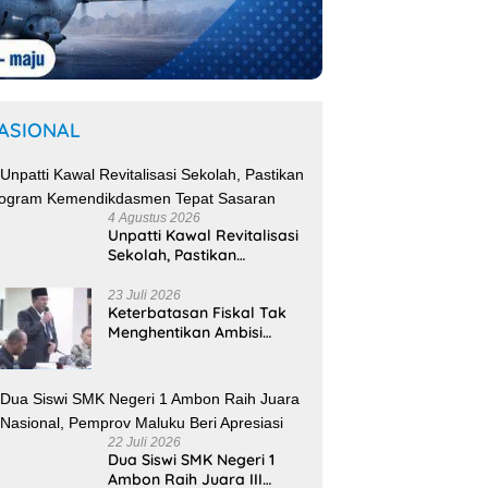
ASIONAL
4 Agustus 2026
Unpatti Kawal Revitalisasi
Sekolah, Pastikan
Program
Kemendikdasmen Tepat
23 Juli 2026
Keterbatasan Fiskal Tak
Sasaran
Menghentikan Ambisi
Membangun Banda,
Bupati Malteng Andalkan
Kolaborasi
Multipendanaan
22 Juli 2026
Dua Siswi SMK Negeri 1
Ambon Raih Juara III