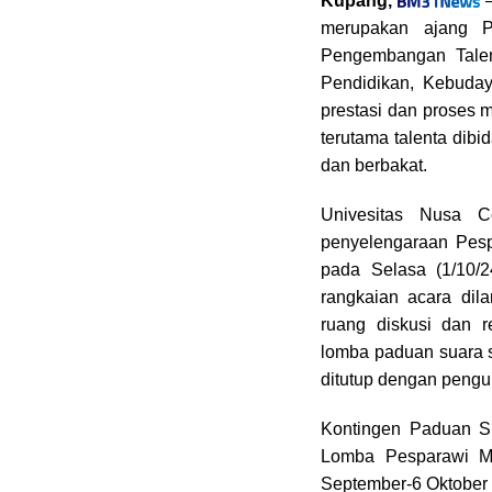
Kupang,
–
e
e
t
e
merupakan ajang P
b
a
s
g
o
d
A
r
i
Pengembangan Talen
o
s
p
a
Pendidikan, Kebuda
k
p
m
prestasi dan proses 
terutama talenta dib
dan berbakat.
Univesitas Nusa 
penyelengaraan Pesp
pada Selasa (1/10/
rangkaian acara dil
ruang diskusi dan r
lomba paduan suara 
ditutup dengan pengu
Kontingen Paduan Su
Lomba Pesparawi Ma
September-6 Oktober