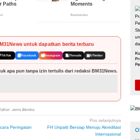
Ak
Le
Di
BM31News untuk dapatkan berita terbaru
Ku

📘
📸
🧵
✖️
TikTok
Facebook
Instagram
Threads
X/Twitter
Pr
Pe
Sa
tertulis dari redaksi BM31News.com.
Un
Pe
Bibit Siklon 97S Picu Cuaca Ekstrem d
S
Editor: Jems Beniko
Pos selanjutnya
cara Peringatan
FH Unpatti Bersiap Menuju Akreditasi
O
a
Internasional