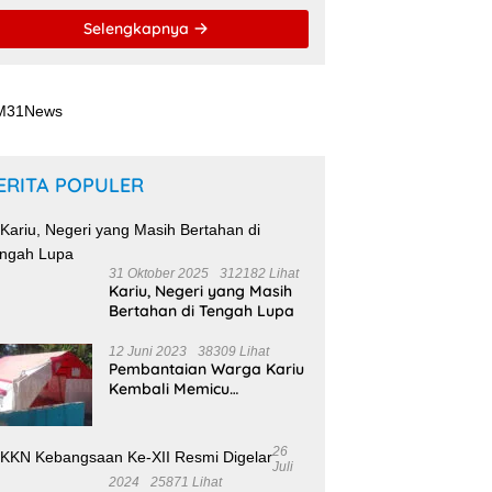
Selengkapnya
ERITA POPULER
31 Oktober 2025
312182 Lihat
Kariu, Negeri yang Masih
Bertahan di Tengah Lupa
12 Juni 2023
38309 Lihat
Pembantaian Warga Kariu
Kembali Memicu
Ketegangan di Pulau
Haruku
26
Juli
2024
25871 Lihat