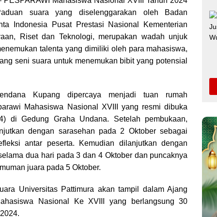
 PESPARAWI Mahasiswa Nasional XVIII Tahun 2024
y
r
aduan suara yang diselenggarakan oleh Badan
L
e
ta Indonesia Pusat Prestasi Nasional Kementerian
n
yaan, Riset dan Teknologi, merupakan wadah unjuk
k
menemukan talenta yang dimiliki oleh para mahasiswa,
idang seni suara untuk menemukan bibit yang potensial
Cendana Kupang dipercaya menjadi tuan rumah
arawi Mahasiswa Nasional XVIII yang resmi dibuka
24) di Gedung Graha Undana. Setelah pembukaan,
anjutkan dengan sarasehan pada 2 Oktober sebagai
efleksi antar peserta. Kemudian dilanjutkan dengan
selama dua hari pada 3 dan 4 Oktober dan puncaknya
muman juara pada 5 Oktober.
ara Universitas Pattimura akan tampil dalam Ajang
hasiswa Nasional Ke XVIII yang berlangsung 30
 2024.