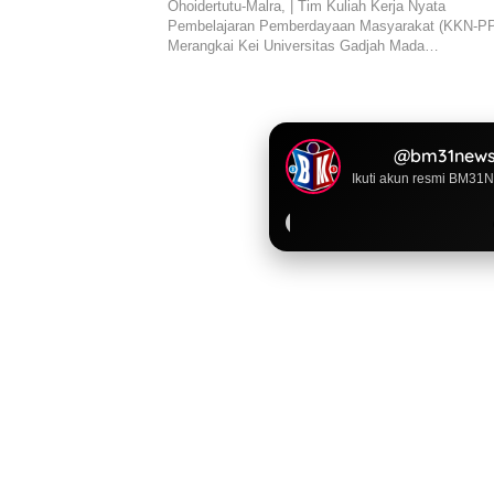
Ohoidertutu-Malra, | Tim Kuliah Kerja Nyata
Pembelajaran Pemberdayaan Masyarakat (KKN-P
Merangkai Kei Universitas Gadjah Mada…
@bm31news
Ikuti akun resmi BM31