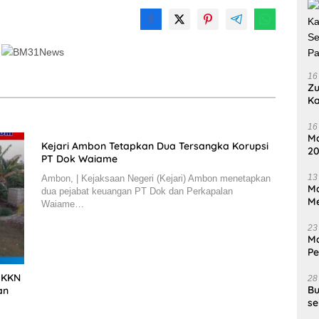
16
Zu
Ka
Se
P
16
Ma
Kejari Ambon Tetapkan Dua Tersangka Korupsi
20
PT Dok Waiame
Ti
13
Ambon, | Kejaksaan Negeri (Kejari) Ambon menetapkan
Ma
dua pejabat keuangan PT Dok dan Perkapalan
Me
Waiame…
23
Ma
P
In
m KKN
28
Bu
an
se
Di