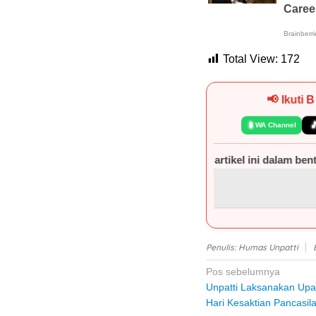
Total View:
172
📢 Ikuti 
📱

WA Channel
atau seluruh isi artikel ini dalam bentuk apa pun tanpa izin 
Penulis: Humas Unpatti
Navigasi
Pos sebelumnya
Unpatti Laksanakan Upa
pos
Hari Kesaktian Pancasil