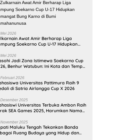
 Mei 2026
lkarnain Awat Amir Berharap Liga
mpung Soekarno Cup U-17 Hidupkan
mangat Bung Karno di Bumi
amahanunusa
 Mei 2026
sohi Jadi Zona Istimewa Soekarno Cup
26, Benhur Watubun: Ini Kota dan Tempat
nggal Bung Karno
 Februari 2026
hasiswa Universitas Pattimura Raih 9
dali di Satria Airlangga Cup X 2026
 Desember 2025
hasiswi Universitas Terbuka Ambon Raih
erak SEA Games 2025, Harumkan Nama
donesia
 November 2025
pati Maluku Tengah Tekankan Banda
bagai Ruang Budaya yang Hidup dan
namis