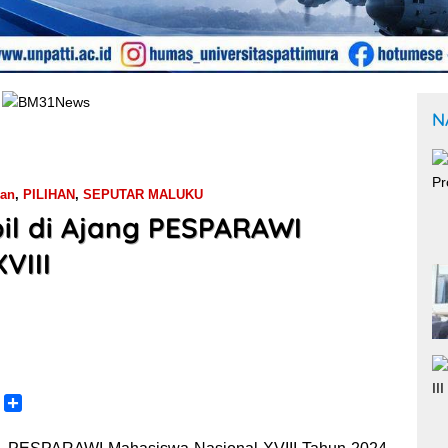
N
kan
,
PILIHAN
,
SEPUTAR MALUKU
il di Ajang PESPARAWI
VIII
C
S
o
h
p
a