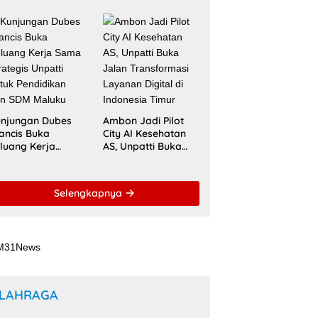
ademik Global
Kurikulum
wat Kolaborasi
Berstandar
aspora Indonesia
Internasional untuk
Raih Akreditasi
ACQUIN
njungan Dubes
Ambon Jadi Pilot
ancis Buka
City AI Kesehatan
luang Kerja
AS, Unpatti Buka
ma Strategis
Jalan Transformasi
patti untuk
Layanan Digital di
ndidikan dan
Indonesia Timur
i Maluku Tengah, BMKG Imbau Waspada
Selengkapnya
DM Maluku
LAHRAGA