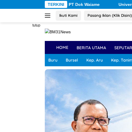
Langsung
upsi PT Dok Waiame
TERKINI
Universitas Pattimura Dorong Mahas
ke
Ikuti Kami
Pasang Iklan (Klik Disini)
konten
tutup
HOME
BERITA UTAMA
SEPUTA
Buru
Bursel
Kep. Aru
Kep. Tani