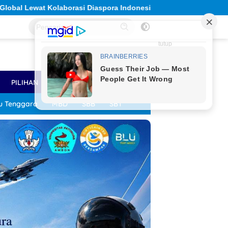
ora Indonesia
Solidaritas Sivitas Akademika Unpatti B
tutup
PILIHAN
LAINNYA
u Tenggara
MBD
SBB
SBT