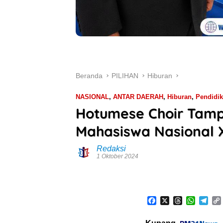
Beranda
PILIHAN
Hiburan
NASIONAL
,
ANTAR DAERAH
,
Hiburan
,
Pendidi
Hotumese Choir Tamp
Mahasiswa Nasional X
Redaksi
1 Oktober 2024
F
X
T
W
T
a
h
h
e
c
r
a
l