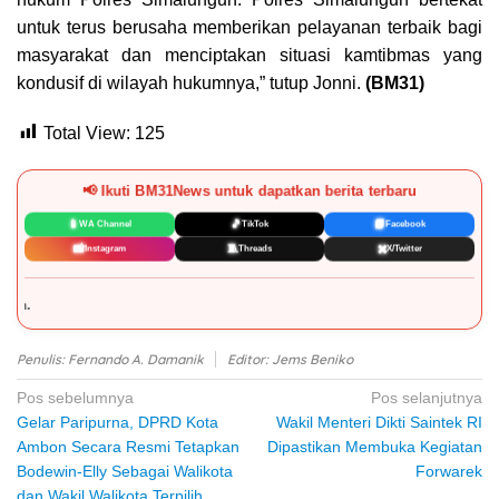
untuk terus berusaha memberikan pelayanan terbaik bagi
masyarakat dan menciptakan situasi kamtibmas yang
kondusif di wilayah hukumnya,” tutup Jonni.
(BM31)
Total View:
125
📢 Ikuti BM31News untuk dapatkan berita terbaru
📱
🎵
📘
WA Channel
TikTok
Facebook
📸
🧵
✖️
Instagram
Threads
X/Twitter
DISCLAIMER:
⚠️
Konte
Penulis: Fernando A. Damanik
Editor: Jems Beniko
Navigasi
Pos sebelumnya
Pos selanjutnya
Gelar Paripurna, DPRD Kota
Wakil Menteri Dikti Saintek RI
pos
Ambon Secara Resmi Tetapkan
Dipastikan Membuka Kegiatan
Bodewin-Elly Sebagai Walikota
Forwarek
dan Wakil Walikota Terpilih