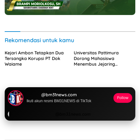
NASIONAL
4 Agustus 2026
Unpatti Kawal Revitalisasi Sekolah,
Pastikan Program Kemendikdasmen
Tepat Sasaran
23 Juli 2026
Keterbatasan Fiskal Tak Menghentikan
Ambisi Membangun Banda, Bupati
Malteng Andalkan Kolaborasi
Multipendanaan
22 Juli 2026
Dua Siswi SMK Negeri 1 Ambon Raih
Juara III Nasional, Pemprov Maluku Beri