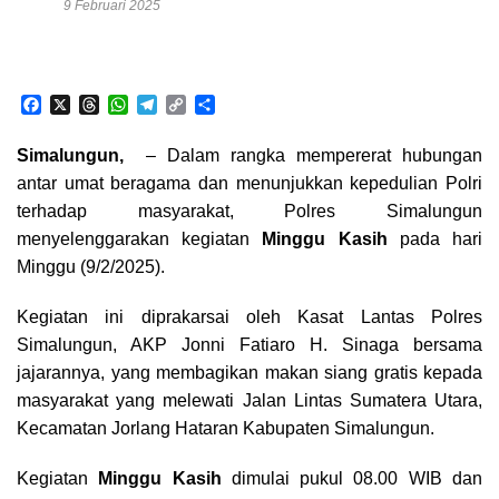
9 Februari 2025
F
X
T
W
T
C
S
a
h
h
e
o
h
c
r
a
l
p
a
Simalungun,
– Dalam rangka mempererat hubungan
e
e
t
e
y
r
antar umat beragama dan menunjukkan kepedulian Polri
b
a
s
g
L
e
o
d
A
r
i
terhadap masyarakat, Polres Simalungun
o
s
p
a
n
menyelenggarakan kegiatan
Minggu Kasih
pada hari
k
p
m
k
Minggu (9/2/2025).
Kegiatan ini diprakarsai oleh Kasat Lantas Polres
Simalungun, AKP Jonni Fatiaro H. Sinaga bersama
jajarannya, yang membagikan makan siang gratis kepada
masyarakat yang melewati Jalan Lintas Sumatera Utara,
Kecamatan Jorlang Hataran Kabupaten Simalungun.
Kegiatan
Minggu Kasih
dimulai pukul 08.00 WIB dan