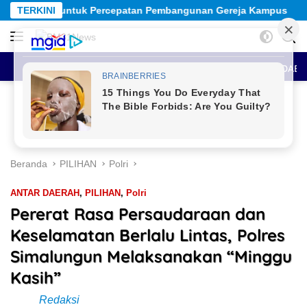
Langsung
ercepatan Pembangunan Gereja Kampus
TERKINI
Lolos AKMIL dan 
ke
konten
HOME
BERITA UTAMA
SEPUTAR MALUKU
ANTAR DAE
Beranda
PILIHAN
Polri
ANTAR DAERAH
,
PILIHAN
,
Polri
Pererat Rasa Persaudaraan dan
Keselamatan Berlalu Lintas, Polres
Simalungun Melaksanakan “Minggu
Kasih”
Redaksi