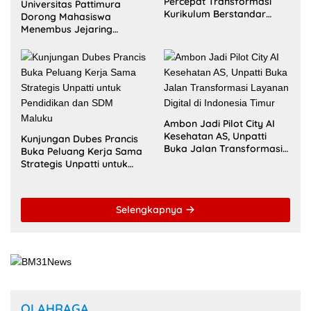
OLAHRAGA
16 Mei 2026
Zulkarnain Awat Amir Berharap Liga Kampung Soekarno
Cup U-17 Hidupkan Semangat Bung Karno di Bumi
Pamahanunusa
16 Mei 2026
Masohi Jadi Zona Istimewa Soekarno Cup 2026, Benhur
Watubun: Ini Kota dan Tempat Tinggal Bung Karno
13 Februari 2026
Mahasiswa Universitas Pattimura Raih 9 Medali di Satria
Airlangga Cup X 2026
23 Desember 2025
Mahasiswi Universitas Terbuka Ambon Raih Perak SEA
Games 2025, Harumkan Nama Indonesia