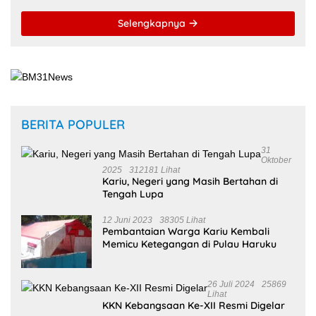
26 Juli 2024
25869
Lihat
KKN Kebangsaan Ke-XII Resmi Digelar
18 Juli 2024
25739 Lihat
Kejari Malteng Periksa Guru ASN, PPPK
Serta Korwil dan Staf Dinas Pendidikan
Terkait THR Tahun 2023 Capai 7,4 M
8 Juli 2024
14445 Lihat
Merasa Dirugikan, Priscilla Marselino
Saija Lapor Pihak PT. BFI Finance
Indonesia Tbk Cabang Masohi di
Mapolres Malteng