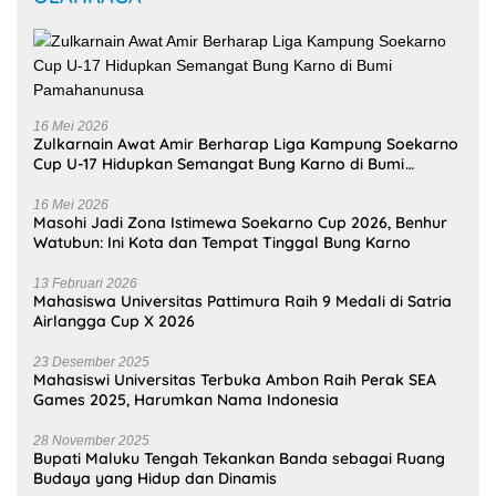
28 November 2025
Bupati Maluku Tengah Tekankan Banda sebagai Ruang
Budaya yang Hidup dan Dinamis
Selengkapnya
BERITA POPULER
31
Oktober
2025
312181 Lihat
Kariu, Negeri yang Masih Bertahan di
Tengah Lupa
12 Juni 2023
38305 Lihat
Pembantaian Warga Kariu Kembali
Memicu Ketegangan di Pulau Haruku