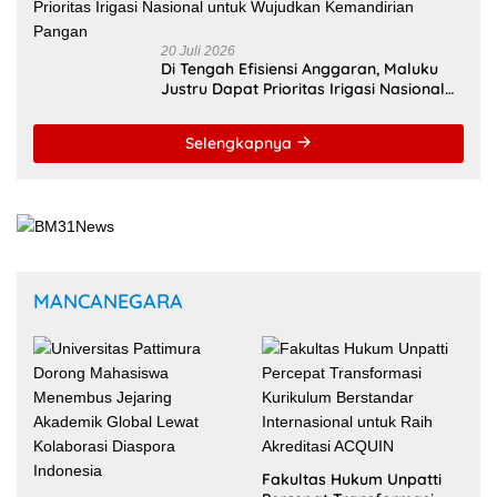
Fakultas Hukum Unpatti
Percepat Transformasi
Universitas Pattimura
Kurikulum Berstandar
Dorong Mahasiswa
Internasional untuk Raih
Menembus Jejaring
Akreditasi ACQUIN
Akademik Global Lewat
Kolaborasi Diaspora
Indonesia
Ambon Jadi Pilot City AI
Kesehatan AS, Unpatti
Kunjungan Dubes Prancis
Buka Jalan Transformasi
Buka Peluang Kerja Sama
Layanan Digital di
Strategis Unpatti untuk
Indonesia Timur
Pendidikan dan SDM
Maluku
Selengkapnya