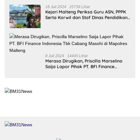
Redaksi
Tentang Kami
Pedoman Media Siber
Kode Etik
Kebijakan Privasi
Disclaimer
Copyright ©2026
BM31News.com