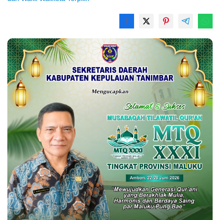
Rekomendasi untuk kamu
Kejari Ambon Tetapkan Dua
Universitas Pattimura
Tersangka Korupsi PT Dok
Dorong Mahasiswa
Waiame
Menembus Jejaring
Akademik Global Lewat
Kolaborasi Diaspora
Indonesia
@bm31news.com
Follow
Ikuti akun resmi BM31NEWS di TikTok
@bm31news.com