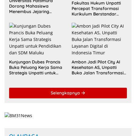
Universitas Pattimura
Fakultas Hukum Unpatti
Dorong Mahasiswa
Percepat Transformasi
Menembus Jejaring
Kurikulum Berstandar
Akademik Global Lewat
Internasional untuk Raih
Kolaborasi Diaspora
Akreditasi ACQUIN
Indonesia
Kunjungan Dubes Prancis
Ambon Jadi Pilot City AI
Buka Peluang Kerja Sama
Kesehatan AS, Unpatti
Strategis Unpatti untuk
Buka Jalan Transformasi
Pendidikan dan SDM
Layanan Digital di
Maluku
Indonesia Timur
Selengkapnya