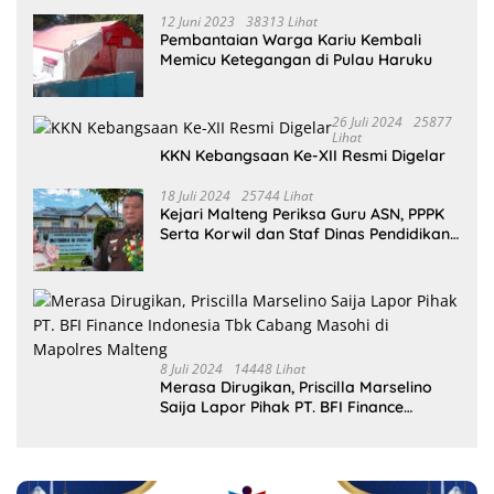
12 Juni 2023
38313 Lihat
Pembantaian Warga Kariu Kembali
Memicu Ketegangan di Pulau Haruku
26 Juli 2024
25877
Lihat
KKN Kebangsaan Ke-XII Resmi Digelar
18 Juli 2024
25744 Lihat
Kejari Malteng Periksa Guru ASN, PPPK
Serta Korwil dan Staf Dinas Pendidikan
Terkait THR Tahun 2023 Capai 7,4 M
8 Juli 2024
14448 Lihat
Merasa Dirugikan, Priscilla Marselino
Saija Lapor Pihak PT. BFI Finance
Indonesia Tbk Cabang Masohi di
Mapolres Malteng