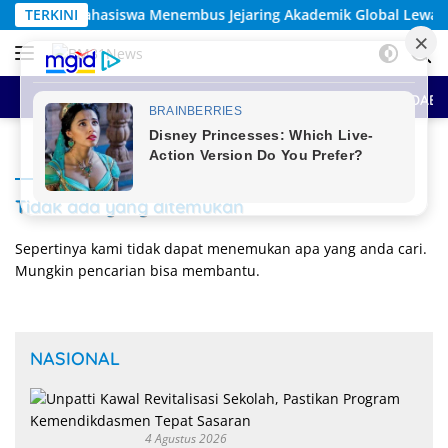
Langsung
Menembus Jejaring Akademik Global Lewat Kolaborasi Diaspora I
TERKINI
ke
konten
HOME
BERITA UTAMA
SEPUTAR MALUKU
ANTAR DAE
Tidak ada yang ditemukan
Sepertinya kami tidak dapat menemukan apa yang anda cari.
Mungkin pencarian bisa membantu.
NASIONAL
4 Agustus 2026