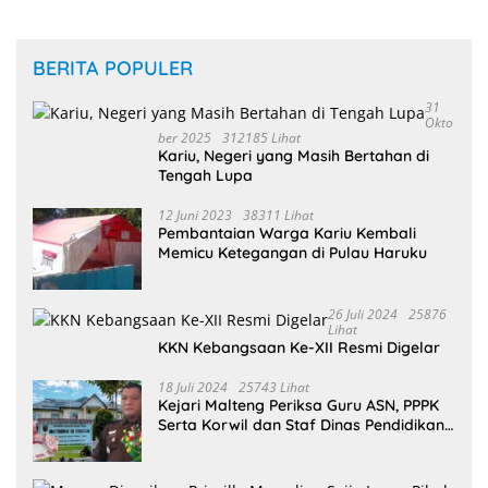
BERITA POPULER
31
Okto
Ber 2025
312185 Lihat
Kariu, Negeri yang Masih Bertahan di
Tengah Lupa
12 Juni 2023
38311 Lihat
Pembantaian Warga Kariu Kembali
Memicu Ketegangan di Pulau Haruku
26 Juli 2024
25876
Lihat
KKN Kebangsaan Ke-XII Resmi Digelar
18 Juli 2024
25743 Lihat
Kejari Malteng Periksa Guru ASN, PPPK
Serta Korwil dan Staf Dinas Pendidikan
Terkait THR Tahun 2023 Capai 7,4 M