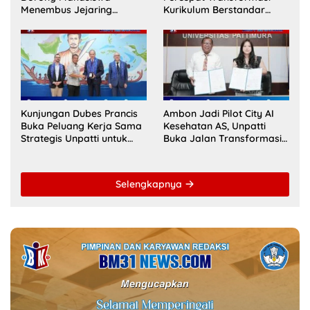
Menembus Jejaring
Kurikulum Berstandar
Akademik Global Lewat
Internasional untuk Raih
Kolaborasi Diaspora
Akreditasi ACQUIN
Indonesia
Kunjungan Dubes Prancis
Ambon Jadi Pilot City AI
Buka Peluang Kerja Sama
Kesehatan AS, Unpatti
Strategis Unpatti untuk
Buka Jalan Transformasi
Pendidikan dan SDM
Layanan Digital di
Maluku
Indonesia Timur
Selengkapnya