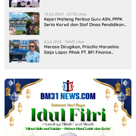
18 Juli 2024
25739 Lihat
Kejari Malteng Periksa Guru ASN, PPPK
Serta Korwil dan Staf Dinas Pendidikan
Terkait THR Tahun 2023 Capai 7,4 M
8 Juli 2024
14445 Lihat
Merasa Dirugikan, Priscilla Marselino
Saija Lapor Pihak PT. BFI Finance
Indonesia Tbk Cabang Masohi di
Mapolres Malteng